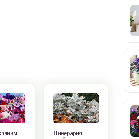
 храним
Цинерария