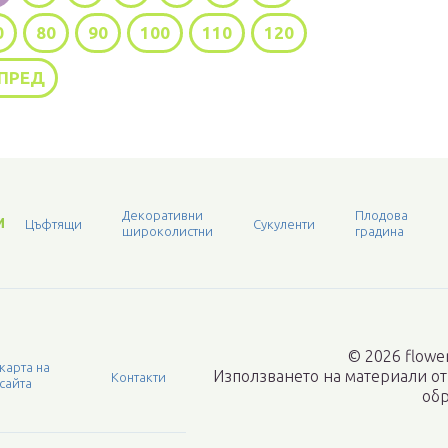
0
80
90
100
110
120
ПРЕД
Декоративни
Плодова
M
Цъфтящи
Сукуленти
широколистни
градина
© 2026 flowe
карта на
Използването на материали от
Контакти
сайта
обр