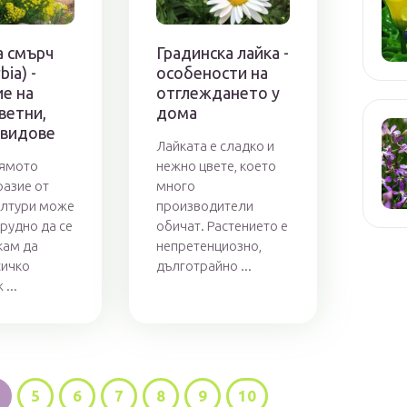
а смърч
Градинска лайка -
ia) -
особености на
е на
отглеждането у
ветни,
дома
 видове
Лайката е сладко и
лямото
нежно цвете, което
азие от
много
ултури може
производители
трудно да се
обичат. Растението е
кам да
непретенциозно,
сичко
дълготрайно ...
...
5
6
7
8
9
10
...