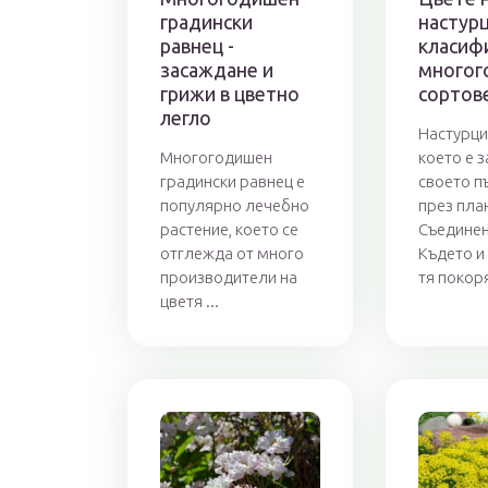
градински
настурц
равнец -
класиф
засаждане и
многог
грижи в цветно
сортов
легло
Настурция
Многогодишен
което е 
градински равнец е
своето п
популярно лечебно
през пла
растение, което се
Съединен
отглежда от много
Където и 
производители на
тя покоря
цветя ...