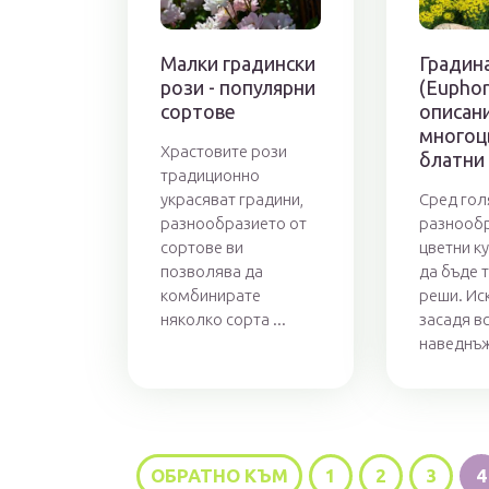
Малки градински
Градин
рози - популярни
(Euphorb
сортове
описани
многоц
Храстовите рози
блатни
традиционно
украсяват градини,
Сред го
разнообразието от
разнообр
сортове ви
цветни к
позволява да
да бъде 
комбинирате
реши. Ис
няколко сорта ...
засадя в
наведнъж 
ОБРАТНО КЪМ
1
2
3
4