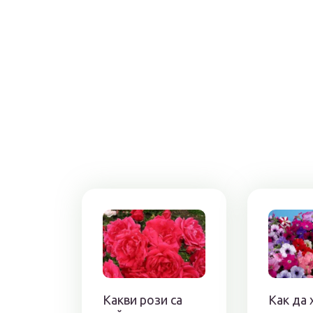
Какви рози са
Как да