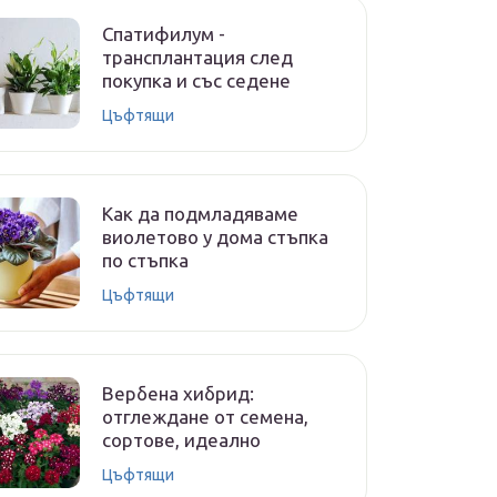
Спатифилум -
трансплантация след
покупка и със седене
Цъфтящи
Как да подмладяваме
виолетово у дома стъпка
по стъпка
Цъфтящи
Вербена хибрид:
отглеждане от семена,
сортове, идеално
Цъфтящи