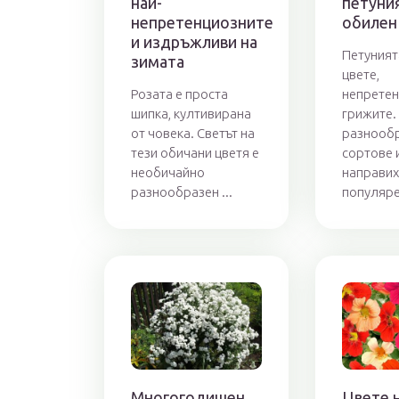
най-
петуния
непретенциозните
обилен
и издръжливи на
Петуният
зимата
цвете,
Розата е проста
непретен
шипка, култивирана
грижите.
от човека. Светът на
разнообр
тези обичани цветя е
сортове 
необичайно
направих
разнообразен ...
популярен
Многогодишен
Цвете 