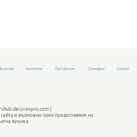
Бонсай
Ампелни
Луковични
Орхидеи
палми
rshub.decorexpro.com |
 сайта е възможно чрез предоставяне на
атна връзка.