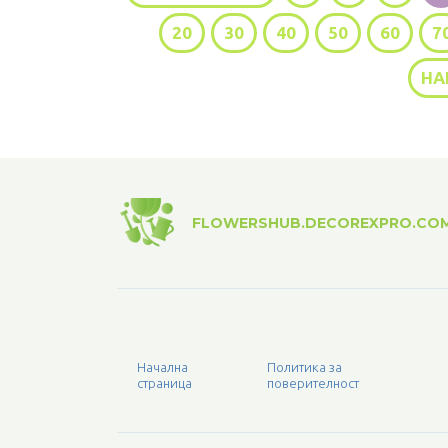
20
30
40
50
60
7
НА
FLOWERSHUB.DECOREXPRO.CO
Начална
Политика за
страница
поверителност