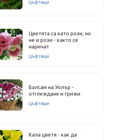
Цъфтящи
Цветята са като рози, но
не и рози - както се
наричат
Цъфтящи
Балсам на Уолър -
отглеждане и грижи
Цъфтящи
Кала цветя - как да