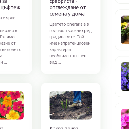
 за
сребриста -
 цъфтеж
отглеждане от
семена у дома
а е ярко
Цветето cineraria е в
циозно в
голямо търсене сред
 Голямо
градинарите. Той
азие от
има непретенциозен
и видове го
характер и
а
необичаен външен
 ...
вид ...
на
Каква почва