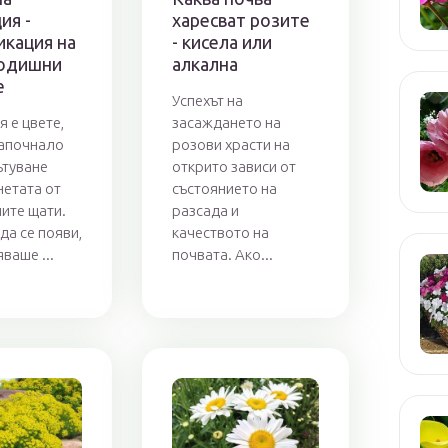
ия -
харесват розите
икация на
- кисела или
одишни
алкална
е
Успехът на
 е цвете,
засаждането на
започнало
розови храсти на
ътуване
открито зависи от
нетата от
състоянието на
ите щати.
разсада и
да се появи,
качеството на
ваше ...
почвата. Ако...