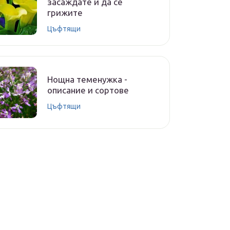
засаждате и да се
грижите
Цъфтящи
Нощна теменужка -
описание и сортове
Цъфтящи