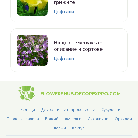
грижите
Цъфтящи
Нощна теменужка -
описание и сортове
Цъфтящи
FLOWERSHUB.DECOREXPRO.COM
Цъфтящи
Декоративни широколистни
Сукуленти
Плодова градина
Бонсай
Ампелни
Луковични
Орхидеи
палми
Кактус