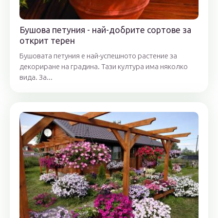
Бушова петуния - най-добрите сортове за
открит терен
Бушовата петуния е най-успешното растение за
декориране на градина. Тази култура има няколко
вида. За...