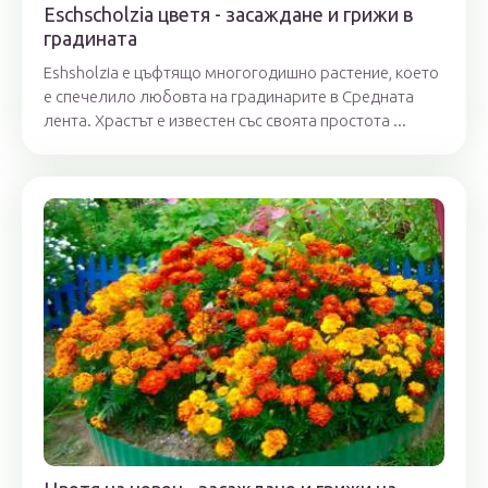
Eschscholzia цветя - засаждане и грижи в
градината
Eshsholzia е цъфтящо многогодишно растение, което
е спечелило любовта на градинарите в Средната
лента. Храстът е известен със своята простота ...