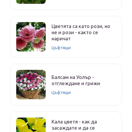
Цветята са като рози, но
не и рози - както се
наричат
Цъфтящи
Балсам на Уолър -
отглеждане и грижи
Цъфтящи
Кала цветя - как да
засаждате и да се