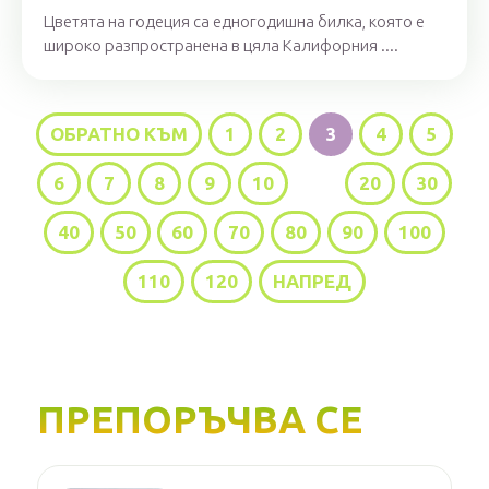
Цветята на годеция са едногодишна билка, която е
широко разпространена в цяла Калифорния ....
ОБРАТНО КЪМ
1
2
3
4
5
6
7
8
9
10
...
20
30
40
50
60
70
80
90
100
110
120
НАПРЕД
ПРЕПОРЪЧВА СЕ