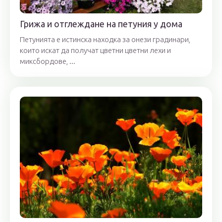
Грижа и отглеждане на петуния у дома
Петунията е истинска находка за онези градинари,
които искат да получат цветни цветни лехи и
миксбордове, ...