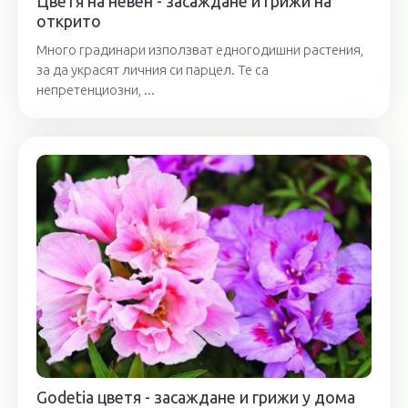
Цветя на невен - засаждане и грижи на
открито
Много градинари използват едногодишни растения,
за да украсят личния си парцел. Те са
непретенциозни, ...
Godetia цветя - засаждане и грижи у дома