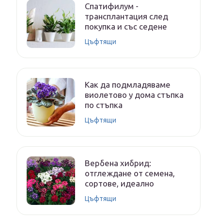
Спатифилум -
трансплантация след
покупка и със седене
Цъфтящи
Как да подмладяваме
виолетово у дома стъпка
по стъпка
Цъфтящи
Вербена хибрид:
отглеждане от семена,
сортове, идеално
Цъфтящи