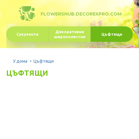
FLOWERSHUB.DECOREXPRO.COM
Декоративни
Сукуленти
Цъфтящи
широколистни
У дома
Цъфтящи
ЦЪФТЯЩИ