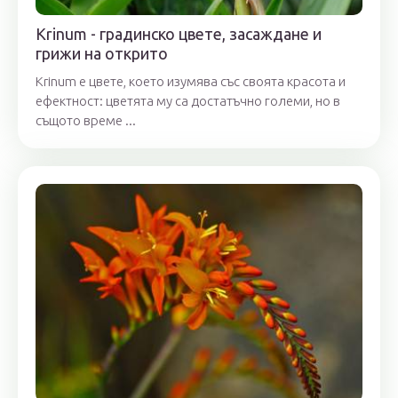
Krinum - градинско цвете, засаждане и
грижи на открито
Krinum е цвете, което изумява със своята красота и
ефектност: цветята му са достатъчно големи, но в
същото време ...