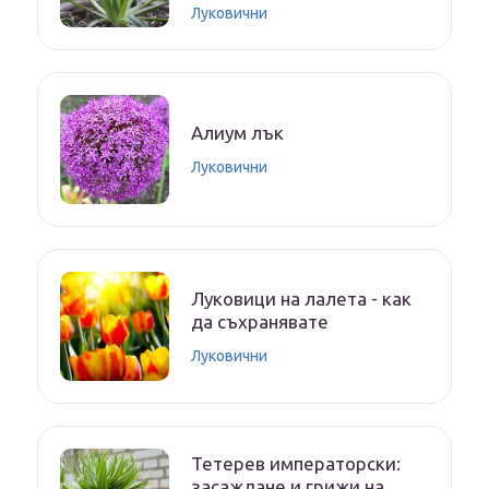
Луковични
Алиум лък
Луковични
Луковици на лалета - как
да съхранявате
Луковични
Тетерев императорски:
засаждане и грижи на