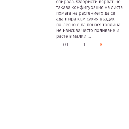
спирала. Флористи вярват, че
такава конфигурация на листа
помага на растението да се
адаптира към сухия въздух,
по-лесно е да понася топлина,
не изисква често поливане и
расте в малки ...
971
1
0