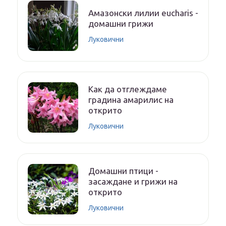
Амазонски лилии eucharis -
домашни грижи
Луковични
Как да отглеждаме
градина амарилис на
открито
Луковични
Домашни птици -
засаждане и грижи на
открито
Луковични