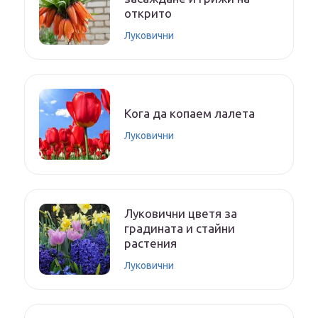
открито
Луковични
Кога да копаем лалета
Луковични
Луковични цветя за
градината и стайни
растения
Луковични