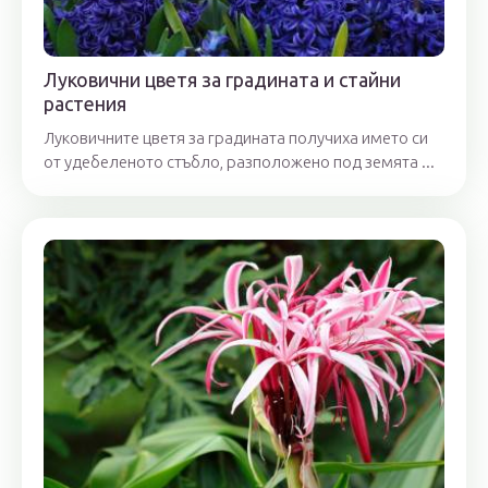
Луковични цветя за градината и стайни
растения
Луковичните цветя за градината получиха името си
от удебеленото стъбло, разположено под земята ...