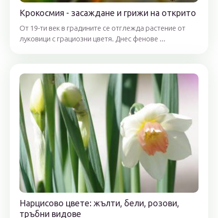
Крокосмия - засаждане и грижи на открито
От 19-ти век в градините се отглежда растение от
луковици с грациозни цветя. Днес фенове ...
Нарцисово цвете: жълти, бели, розови,
тръбни видове