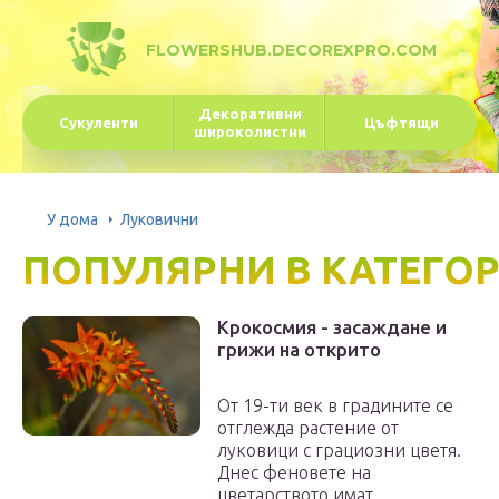
FLOWERSHUB.DECOREXPRO.COM
Декоративни
Сукуленти
Цъфтящи
широколистни
У дома
Луковични
ПОПУЛЯРНИ В КАТЕГО
Крокосмия - засаждане и
грижи на открито
От 19-ти век в градините се
отглежда растение от
луковици с грациозни цветя.
Днес феновете на
цветарството имат