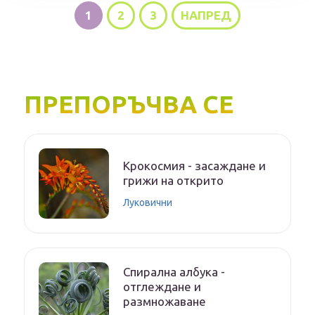
1
2
3
НАПРЕД
ПРЕПОРЪЧВА СЕ
Крокосмия - засаждане и
грижи на открито
Луковични
Спирална албука -
отглеждане и
размножаване