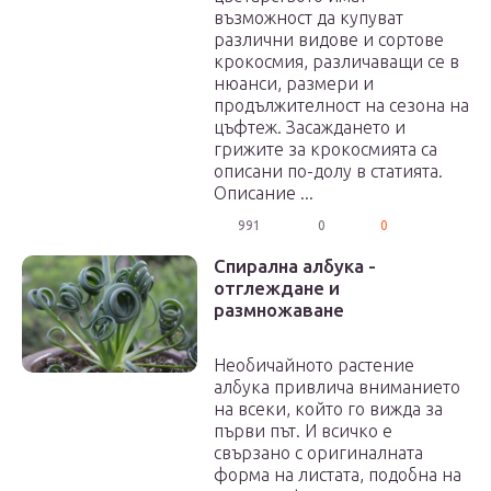
възможност да купуват
различни видове и сортове
крокосмия, различаващи се в
нюанси, размери и
продължителност на сезона на
цъфтеж. Засаждането и
грижите за крокосмията са
описани по-долу в статията.
Описание ...
991
0
0
Спирална албука -
отглеждане и
размножаване
Необичайното растение
албука привлича вниманието
на всеки, който го вижда за
първи път. И всичко е
свързано с оригиналната
форма на листата, подобна на