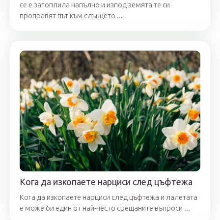
се е затоплила напълно и изпод земята те си
проправят път към слънцето ...
Кога да изкопаете нарциси след цъфтежа
Кога да изкопаете нарциси след цъфтежа и лалетата
е може би един от най-често срещаните въпроси ...