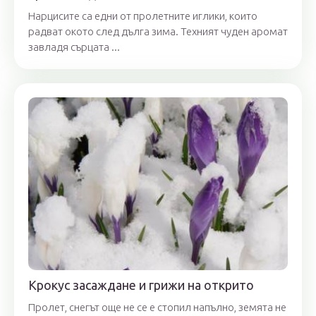
Нарцисите са едни от пролетните иглики, които
радват окото след дълга зима. Техният чуден аромат
завладя сърцата ...
Крокус засаждане и грижи на открито
Пролет, снегът още не се е стопил напълно, земята не