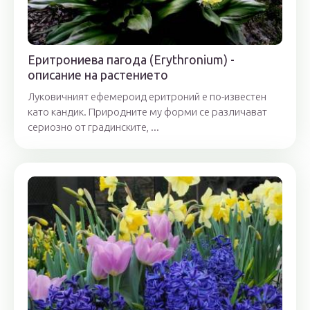
Еритрониева пагода (Erythronium) -
описание на растението
Луковичният ефемероид еритроний е по-известен
като кандик. Природните му форми се различават
сериозно от градинските, ...