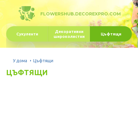
FLOWERSHUB.DECOREXPRO.COM
Декоративни
Сукуленти
Цъфтящи
широколистни
У дома
Цъфтящи
ЦЪФТЯЩИ