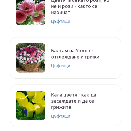
не и рози - както се
наричат
Цъфтящи
Балсам на Уолър -
отглеждане и грижи
Цъфтящи
Кала цветя - как да
засаждате и да се
грижите
Цъфтящи