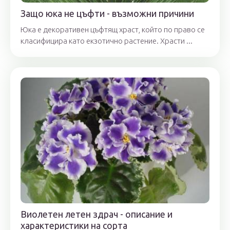
Защо юка не цъфти - възможни причини
Юка е декоративен цъфтящ храст, който по право се
класифицира като екзотично растение. Храсти ...
Виолетен летен здрач - описание и
характеристики на сорта