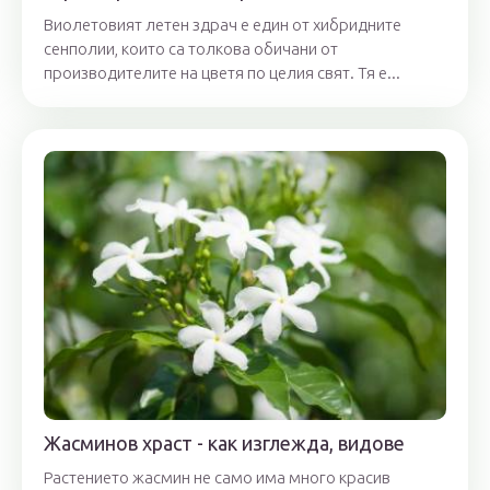
Виолетовият летен здрач е един от хибридните
сенполии, които са толкова обичани от
производителите на цветя по целия свят. Тя е...
Жасминов храст - как изглежда, видове
Растението жасмин не само има много красив