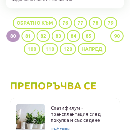
ОБРАТНО КЪМ
76
77
78
79
80
81
82
83
84
85
...
90
100
110
120
НАПРЕД
ПРЕПОРЪЧВА СЕ
Спатифилум -
трансплантация след
покупка и със седене
Цъфтящи