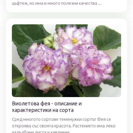
цъфтеж, но има и много полезни качества ...
Виолетова фея - описание и
характеристики на сорта
Сред многото сортове теменужки сортът Фея се
откроява със своята красота. Растението има леко
издълбани листа и хавлиени ...