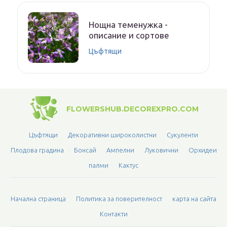
Нощна теменужка -
описание и сортове
Цъфтящи
FLOWERSHUB.DECOREXPRO.COM
Цъфтящи
Декоративни широколистни
Сукуленти
Плодова градина
Бонсай
Ампелни
Луковични
Орхидеи
палми
Кактус
Начална страница
Политика за поверителност
карта на сайта
Контакти