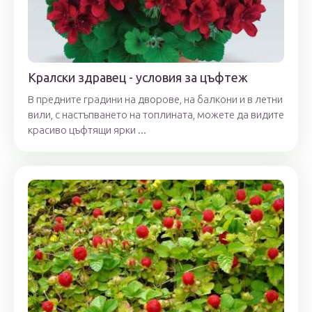
Кралски здравец - условия за цъфтеж
В предните градини на дворове, на балкони и в летни
вили, с настъпването на топлината, можете да видите
красиво цъфтящи ярки ...