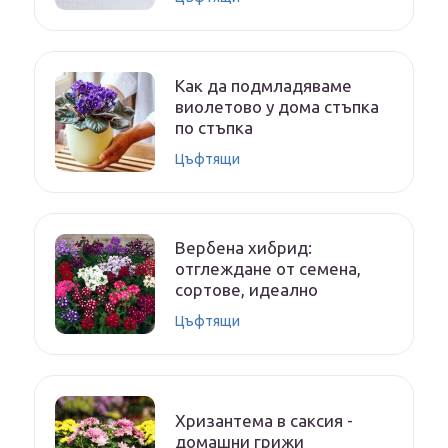
Как да подмладяваме
виолетово у дома стъпка
по стъпка
Цъфтящи
Вербена хибрид:
отглеждане от семена,
сортове, идеално
Цъфтящи
Хризантема в саксия -
домашни грижи