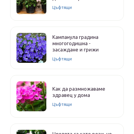
Цъфтящи
Кампанула градина
многогодишна -
засаждане и грижи
Цъфтящи
Как да размножаваме
здравец у дома
Цъфтящи
Цветята са като рози, но