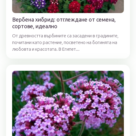
Вербена хибрид: отглеждане от семена,
сортове, идеално
От древността върбините са засадени в градините,
почитани като растение, посветено на богинята на
любовта и красотата. В Египет...