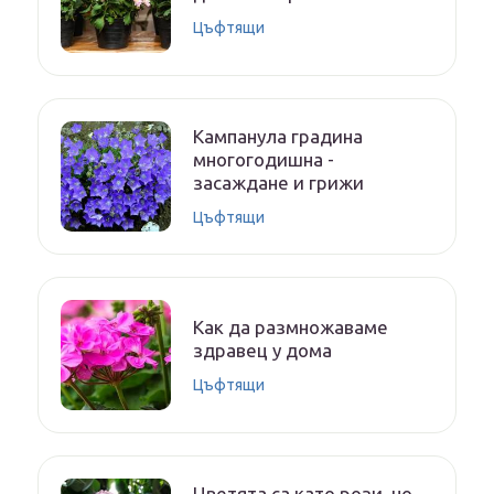
Цъфтящи
Кампанула градина
многогодишна -
засаждане и грижи
Цъфтящи
Как да размножаваме
здравец у дома
Цъфтящи
Цветята са като рози, но