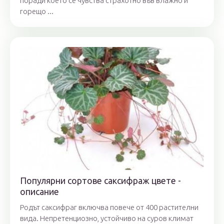
поради което се чувства страхотно във влажно и
горещо ...
Популярни сортове саксифраж цвете -
описание
Родът саксифраг включва повече от 400 растителни
вида. Непретенциозно, устойчиво на суров климат