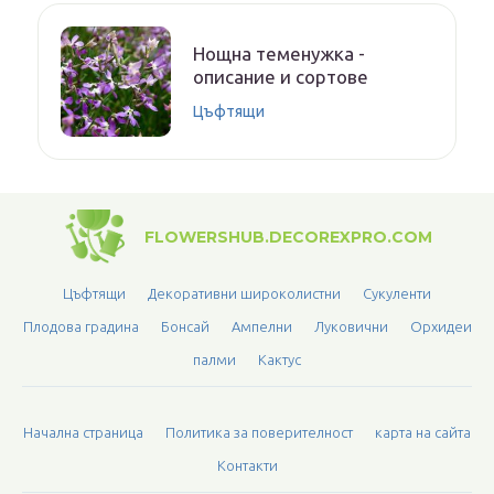
Нощна теменужка -
описание и сортове
Цъфтящи
FLOWERSHUB.DECOREXPRO.COM
Цъфтящи
Декоративни широколистни
Сукуленти
Плодова градина
Бонсай
Ампелни
Луковични
Орхидеи
палми
Кактус
Начална страница
Политика за поверителност
карта на сайта
Контакти