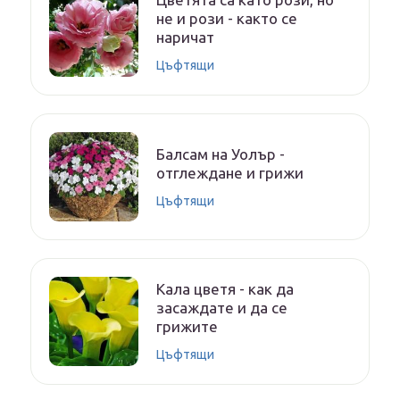
не и рози - както се
наричат
Цъфтящи
Балсам на Уолър -
отглеждане и грижи
Цъфтящи
Кала цветя - как да
засаждате и да се
грижите
Цъфтящи