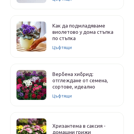
Как да подмладяваме
виолетово у дома стъпка
по стъпка
Цъфтящи
Вербена хибрид:
отглеждане от семена,
сортове, идеално
Цъфтящи
Хризантема в саксия -
домашни грижи