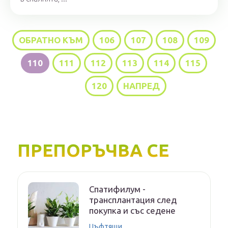
ОБРАТНО КЪМ
106
107
108
109
110
111
112
113
114
115
...
120
НАПРЕД
ПРЕПОРЪЧВА СЕ
Спатифилум -
трансплантация след
покупка и със седене
Цъфтящи