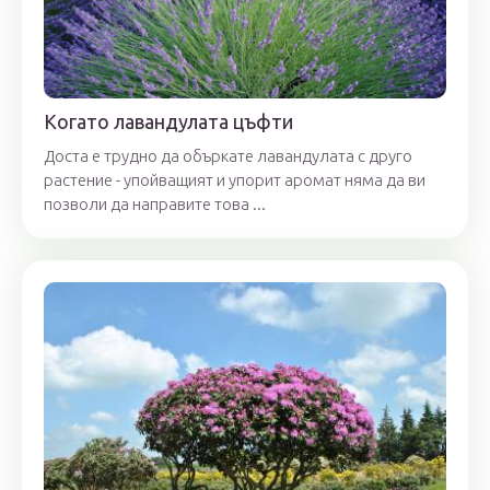
Когато лавандулата цъфти
Доста е трудно да объркате лавандулата с друго
растение - упойващият и упорит аромат няма да ви
позволи да направите това ...