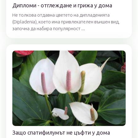
Дипломи - отглеждане и грижа у дома
Не толкова отдавна цветето на дипладенията
(Dipladenia), което има привлекателен външен вид,
започна да набира популярност ...
Защо спатифилумът не цъфти у дома