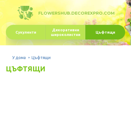
FLOWERSHUB.DECOREXPRO.COM
Декоративни
Сукуленти
Цъфтящи
широколистни
У дома
Цъфтящи
ЦЪФТЯЩИ