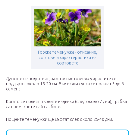
Горска теменужка - описание,
сортове и характеристики на
сортовете
Дупките се подготвят, разстоянието между храстите се
поддържа около 15-20 см. Във всяка дупка се полагат 3 до 6
семена.
Когато се появят първите издънки (след около 7 дни), трябва
да премахнете най-слабите.
Нощните теменужки ще цъфтят след около 25-40 дни.