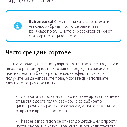
твърдят, че са естествени.
Забележка!
Към днешна дата са отгледани
няколко хибрида, които се различават
донякъде по външните си характеристики от
стандартното диво цвете.
Често срещани сортове
Нощната теменужка е популярно цвете, което се предлага в
няколко разновидности. Ето защо, преди да го засадите на
цветна леха, трябва да решите какъв ефект искате да
получите. За да направите това, можете да използвате
следните подвидове цветя:
лилавата матрона има ярко изразен аромат, излъчен
от цветя с доста голям размер. Те се събират в
цилиндрични съцветия. Те се засаждат като семена на
открито в края на пролетта;
hesperis Inspiration се отнася до 2-годишни с прости
цветя, събрани в четка. Нюансите на венчелистчетата