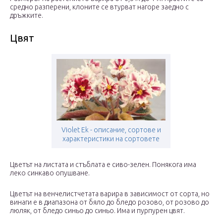
средно разперени, клоните се втурват нагоре заедно с
дръжките.
Цвят
Violet Ek - описание, сортове и
характеристики на сортовете
Цветът на листата и стъблата е сиво-зелен. Понякога има
леко синкаво опушване.
Цветът на венчелистчетата варира в зависимост от сорта, но
винаги е в диапазона от бяло до бледо розово, от розово до
люляк, от бледо синьо до синьо. Има и пурпурен цвят.