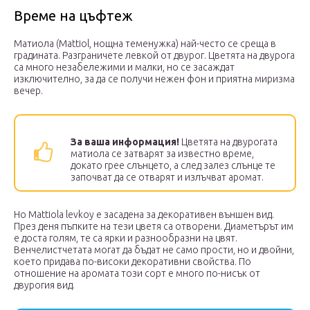
Време на цъфтеж
Матиола (Mattiol, нощна теменужка) най-често се среща в
градината. Разграничете левкой от двурог. Цветята на двурога
са много незабележими и малки, но се засаждат
изключително, за да се получи нежен фон и приятна миризма
вечер.
За ваша информация!
Цветята на двурогата
матиола се затварят за известно време,
докато грее слънцето, а след залез слънце те
започват да се отварят и излъчват аромат.
Но Mattiola levkoy е засадена за декоративен външен вид.
През деня пъпките на тези цветя са отворени. Диаметърът им
е доста голям, те са ярки и разнообразни на цвят.
Венчелистчетата могат да бъдат не само прости, но и двойни,
което придава по-високи декоративни свойства. По
отношение на аромата този сорт е много по-нисък от
двурогия вид.