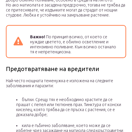
Но ако матиолата е засадена предсрочно, тогава не трябва да
се притеснявате, че издънките могат да страдат от нощни
студове. Любка е устойчиво на замръзване растение.
Важно!
По принцип всичко, от което се
нуждае цветето, е обилно осветление и
интензивно поливане. Към всичко останало
тя е непретенциозна.
Предотвратяване на вредители
Най-често нощната теменужка е изложена на следните
заболявания и паразити:
бълхи. Срещу тях е необходимо храстите да се
прашат с пепел или тютюнев прах. Тинктура от конски
киселец, която трябва да се пръска с растения, се е
доказала добре;
кила е гъбично заболяване, което може да се
избегне чрез засаждане на матиола след кръстоцветни