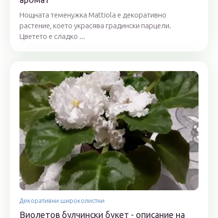
Нощната теменужка Mattiola е декоративно
растение, което украсява градински парцели.
Цветето е сладко ...
Декоративни широколистни
Виолетов булчински букет - описание на