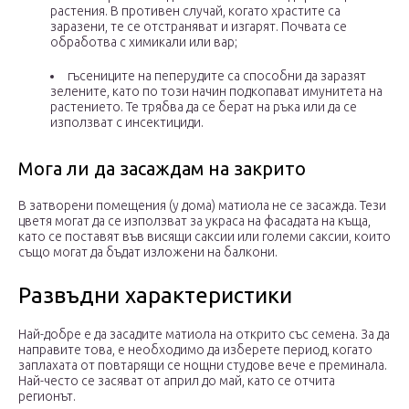
растения. В противен случай, когато храстите са
заразени, те се отстраняват и изгарят. Почвата се
обработва с химикали или вар;
гъсениците на пеперудите са способни да заразят
зелените, като по този начин подкопават имунитета на
растението. Те трябва да се берат на ръка или да се
използват с инсектициди.
Мога ли да засаждам на закрито
В затворени помещения (у дома) матиола не се засажда. Тези
цветя могат да се използват за украса на фасадата на къща,
като се поставят във висящи саксии или големи саксии, които
също могат да бъдат изложени на балкони.
Развъдни характеристики
Най-добре е да засадите матиола на открито със семена. За да
направите това, е необходимо да изберете период, когато
заплахата от повтарящи се нощни студове вече е преминала.
Най-често се засяват от април до май, като се отчита
регионът.