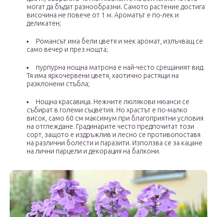
могат да бъдат разнообразни. Самото растение достига
височина не повече от 1 м. Ароматът е по-лек и
деликатен;
Романсът има бели цветя и мек аромат, излъчващ се
само вечер и през нощта;
пурпурна нощна матрона е най-често срещаният вид.
Тя има яркочервени цветя, хаотично растящи на
разклонени стъбла;
Нощна красавица. Нежните люлякови нюанси се
събират в големи съцветия. Но храстът е по-малко
висок, само 60 см максимум при благоприятни условия
на отглеждане. Градинарите често предпочитат този
сорт, защото е издръжлив и лесно се противопоставя
на различни болести и паразити. Използва се за кацане
на лични парцели и декорация на балкони.