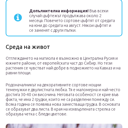
Допълнителна информация!
Във всеки
случай цъфтежът продължава около 2
месеца. Повечето сортове цъфтят от средата
на юни до средата на август. Някои цъфтят и
се заменят с други пъпки.
Среда на живот
Отглеждането на матиола е възможно в Централна Русия и
южните райони, от европейската част до Сибир. Но тези
растения се чувстват най-добре в подножието на Кавказ и на
равни площи.
Родоначалникът на декоративните сортове нощни
теменужки е двулистната любка. Тя е маломерна и най-често
достига 30-40 см височина. Неговата особеност се крие във
факта, че има 2 грудки, които не са разделени помежду си.
Всяка година се появява нова заместваща грудка. В основата
се образуват два листа. В края на изхвърлената стрелка се
образува четка с бледи цветове.