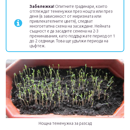
Забележка!
Опитните градинари, които
отглеждат теменужки през нощта или през
деня (в зависимост от миризмата или
привлекателните цветя), следват
многоетапна схема на засаждане. Нейната
същност е да засадите семена на 2-3
преминавания, като поддържате период от 1
до 2 седмици. Това ще удължи периода на
цъфтеж.
Нощна теменужка за разсад