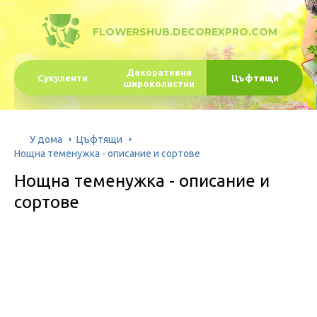
FLOWERSHUB.DECOREXPRO.COM
Декоративни
Сукуленти
Цъфтящи
широколистни
У дома
Цъфтящи
Нощна теменужка - описание и сортове
Нощна теменужка - описание и
сортове