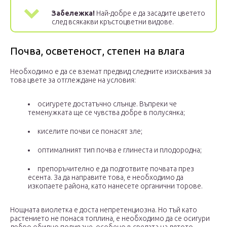
Забележка!
Най-добре е да засадите цветето
след всякакви кръстоцветни видове.
Почва, осветеност, степен на влага
Необходимо е да се вземат предвид следните изисквания за
това цвете за отглеждане на условия:
осигурете достатъчно слънце. Въпреки че
теменужката ще се чувства добре в полусянка;
киселите почви се понасят зле;
оптималният тип почва е глинеста и плодородна;
препоръчително е да подготвите почвата през
есента. За да направите това, е необходимо да
изкопаете района, като нанесете органични торове.
Нощната виолетка е доста непретенциозна. Но тъй като
растението не понася топлина, е необходимо да се осигури
добро обилно поливане, особено в средата на лятото.