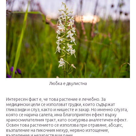
Любка е двулистна
Интересен факт е, че това растение е лечебно. За
медицински цели се използват грудки, които съдържат
гликозиди и слуз, както и нишесте и захар. Но именно слузта,
която се нарича салепа, има благоприятен ефект върху
храносмилателния тракт, като осигурява аналгетичен ефект.
Освен това растението се използва при отравяне, абсцес,
възпаление на пикочния мехур, нервно изтощение,
възпаление и незарастващи рани.