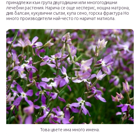
принадлежи към група двугодишни или многогодишни
лечебни растения. Нарича се още хесперис, нощна матрона,
див балсам, кукувични сълзи, купа сено, горска фрактура Но
много производители най-често го наричат ​​матиола.
Това цвете има много имена.