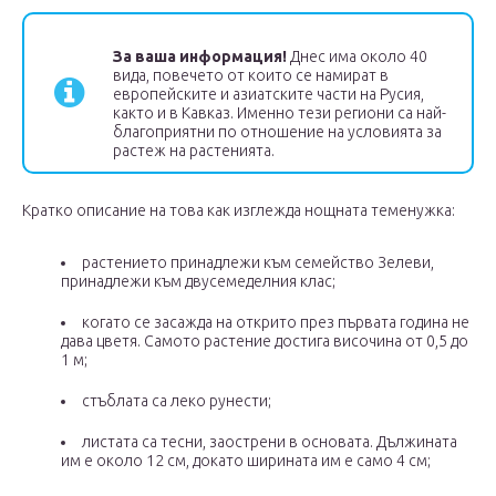
За ваша информация!
Днес има около 40
вида, повечето от които се намират в
европейските и азиатските части на Русия,
както и в Кавказ. Именно тези региони са най-
благоприятни по отношение на условията за
растеж на растенията.
Кратко описание на това как изглежда нощната теменужка:
растението принадлежи към семейство Зелеви,
принадлежи към двусемеделния клас;
когато се засажда на открито през първата година не
дава цветя. Самото растение достига височина от 0,5 до
1 м;
стъблата са леко рунести;
листата са тесни, заострени в основата. Дължината
им е около 12 см, докато ширината им е само 4 см;