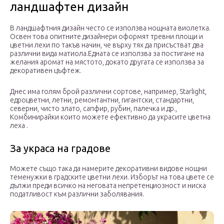
ландшафтен дизайн
В ландшафтния дизайн често се използва нощната виолетка.
Освен това опитните дизайнери оформят тревни площи и
цветни лехи по такъв начин, че върху тях да присъстват два
различни вида матиола.Едната се използва за постигане на
желания аромат на мястото, докато другата се използва за
декоративен цъфтеж.
Днес има голям брой различни сортове, например, Starlight,
едроцветни, летни, ремонтантни, гигантски, стандартни,
северни, чисто злато, сапфир, рубин, палечка и др.,
Комбинирайки които можете ефективно да украсите цветна
леха .
За украса на градове
Можете също така да намерите декоративни видове нощни
теменужки в градските цветни лехи. Изборът на това цвете се
дължи преди всичко на неговата непретенциозност и ниска
податливост към различни заболявания.