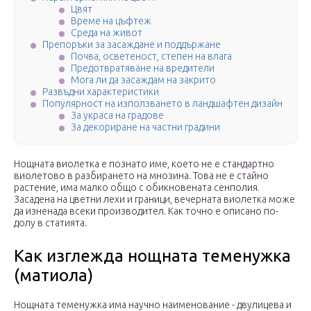
Цвят
Време на цъфтеж
Среда на живот
Препоръки за засаждане и поддържане
Почва, осветеност, степен на влага
Предотвратяване на вредители
Мога ли да засаждам на закрито
Развъдни характеристики
Популярност на използването в ландшафтен дизайн
За украса на градове
За декориране на частни градини
Нощната виолетка е познато име, което не е стандартно
виолетово в разбирането на мнозина. Това не е стайно
растение, има малко общо с обикновената сенполия.
Засадена на цветни лехи и граници, вечерната виолетка може
да изненада всеки производител. Как точно е описано по-
долу в статията.
Как изглежда нощната теменужка
(матиола)
Нощната теменужка има научно наименование - двулицева и