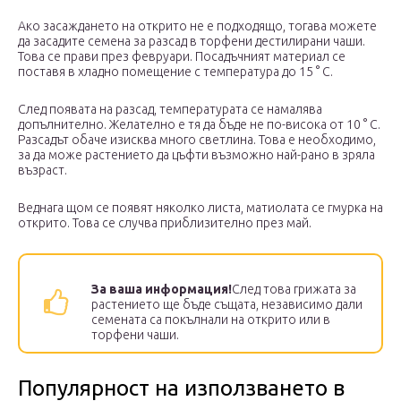
Ако засаждането на открито не е подходящо, тогава можете
да засадите семена за разсад в торфени дестилирани чаши.
Това се прави през февруари. Посадъчният материал се
поставя в хладно помещение с температура до 15 ° C.
След появата на разсад, температурата се намалява
допълнително. Желателно е тя да бъде не по-висока от 10 ° C.
Разсадът обаче изисква много светлина. Това е необходимо,
за да може растението да цъфти възможно най-рано в зряла
възраст.
Веднага щом се появят няколко листа, матиолата се гмурка на
открито. Това се случва приблизително през май.
За ваша информация!
След това грижата за
растението ще бъде същата, независимо дали
семената са покълнали на открито или в
торфени чаши.
Популярност на използването в