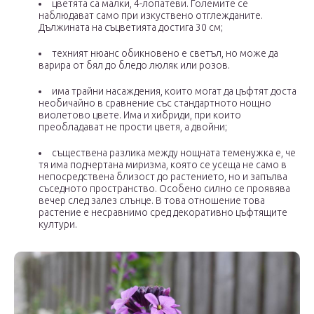
цветята са малки, 4-лопатеви. Големите се
наблюдават само при изкуствено отглежданите.
Дължината на съцветията достига 30 см;
техният нюанс обикновено е светъл, но може да
варира от бял до бледо люляк или розов.
има трайни насаждения, които могат да цъфтят доста
необичайно в сравнение със стандартното нощно
виолетово цвете. Има и хибриди, при които
преобладават не прости цветя, а двойни;
съществена разлика между нощната теменужка е, че
тя има подчертана миризма, която се усеща не само в
непосредствена близост до растението, но и запълва
съседното пространство. Особено силно се проявява
вечер след залез слънце. В това отношение това
растение е несравнимо сред декоративно цъфтящите
култури.