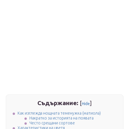
Съдържание:
[
]
Hide
Как изглежда нощната теменужка (матиола)
Накратко за историята на появата
Често срещани сортове
Характеристики на цветя