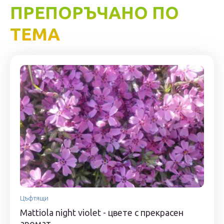
ПРЕПОРЪЧАНО ПО
ТЕМА
Цъфтящи
Mattiola night violet - цвете с прекрасен
аромат