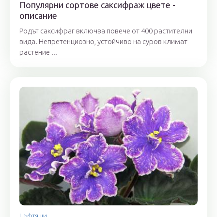
Популярни сортове саксифраж цвете -
описание
Родът саксифраг включва повече от 400 растителни
вида. Непретенциозно, устойчиво на суров климат
растение ...
Цъфтящи