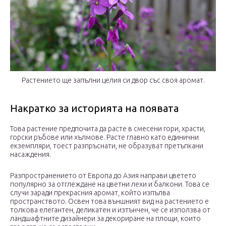
Растението ще запълни целия си двор със своя аромат.
Накратко за историята на появата
Това растение предпочита да расте в смесени гори, храсти,
горски ръбове или хълмове. Расте главно като единични
екземпляри, тоест разпръснати, не образуват претъпкани
насаждения.
Разпространението от Европа до Азия направи цветето
популярно за отглеждане на цветни лехи и балкони. Това се
случи заради прекрасния аромат, който изпълва
пространството. Освен това външният вид на растението е
толкова елегантен, деликатен и изтънчен, че се използва от
ландшафтните дизайнери за декориране на площи, които