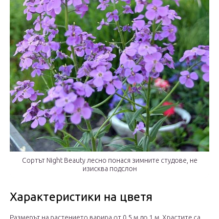
Сортът Night Beauty лесно понася зимните студове, не
изисква подслон
Характеристики на цветя
Размерът на растението варира от 0,5 м до 1 м. Храстите са