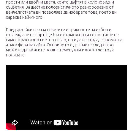
прости или двойни цветя, които цъфтят в колоновидни
съцветия. За щастие колористичното разнообразие от
венчелистчета ви позволява да изберете това, което ви
харесва най-много.
Придържайки се към съветите и триковете за избор и
отглеждане на сорт, ще бъде възможно да се постигне не
само атрактивно цветно легло, но и да се създаде ароматна
атмосфера на сайта. Основното е да знаете след какво
можете да засадите нощна теменужка и колко често да
поливате.