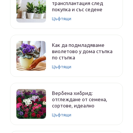
трансплантация след
покупка и със седене
Цъфтящи
Как да подмладяваме
виолетово у дома стъпка
по стъпка
Цъфтящи
Вербена хибрид:
отглеждане от семена,
сортове, идеално
Цъфтящи