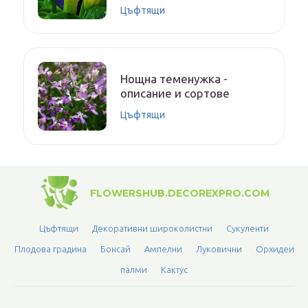
Цъфтящи
Нощна теменужка -
описание и сортове
Цъфтящи
FLOWERSHUB.DECOREXPRO.COM
Цъфтящи
Декоративни широколистни
Сукуленти
Плодова градина
Бонсай
Ампелни
Луковични
Орхидеи
палми
Кактус