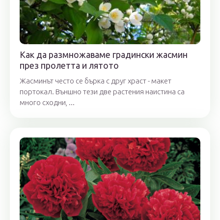
Как да размножаваме градински жасмин
през пролетта и лятото
Жасминът често се бърка с друг храст - макет
портокал. Външно тези две растения наистина са
много сходни, ...