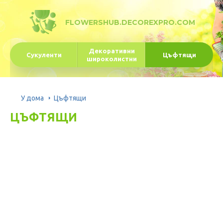
FLOWERSHUB.DECOREXPRO.COM
Декоративни
Сукуленти
Цъфтящи
широколистни
У дома
Цъфтящи
ЦЪФТЯЩИ