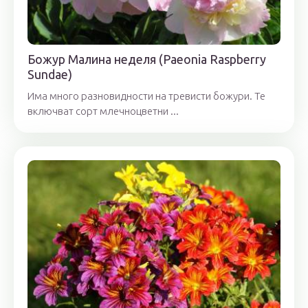
Божур Малина неделя (Paeonia Raspberry
Sundae)
Има много разновидности на тревисти божури. Те
включват сорт млечноцветни ...