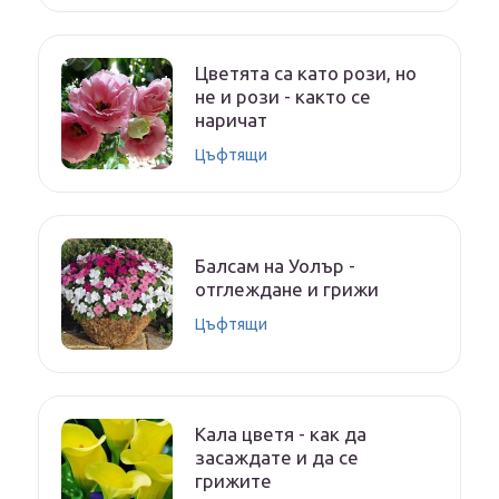
Цветята са като рози, но
не и рози - както се
наричат
Цъфтящи
Балсам на Уолър -
отглеждане и грижи
Цъфтящи
Кала цветя - как да
засаждате и да се
грижите