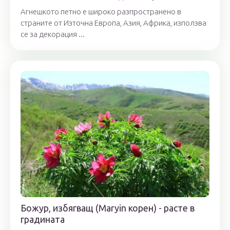
Агнешкото петно ​​е широко разпространено в
страните от Източна Европа, Азия, Африка, използва
се за декорация ...
Божур, избягващ (Maryin корен) - расте в
градината