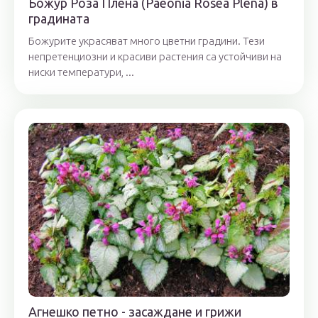
Божур Роза Плена (Paeonia Rosea Plena) в
градината
Божурите украсяват много цветни градини. Тези
непретенциозни и красиви растения са устойчиви на
ниски температури, ...
Агнешко петно ​​- засаждане и грижи