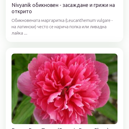
Nivyanik обикновен - засаждане и грижи на
открито
Обикновената маргаритка (Leucanthemum vulgare -
на латински) често се нарича попка или ливадна
лайка ...