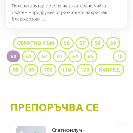
Полевата вятър е растение за катерене, чийто
цъфтеж е придружен от развитието на красиви
бледо розови ...
ОБРАТНО КЪМ
56
57
58
59
60
61
62
63
64
65
...
70
80
90
100
110
120
НАПРЕД
ПРЕПОРЪЧВА СЕ
Спатифилум -