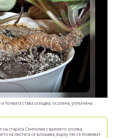
и почвата става оскъдна, осолена, уплътнена
 на старата Сенполия с времето оголва,
ето на листата се влошава, върху тях се появяват