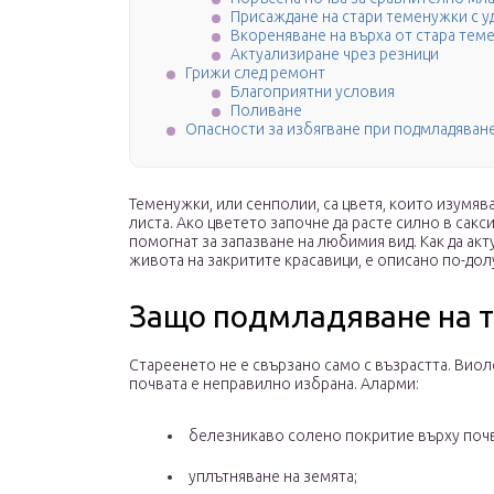
Присаждане на стари теменужки с 
Вкореняване на върха от стара тем
Актуализиране чрез резници
Грижи след ремонт
Благоприятни условия
Поливане
Опасности за избягване при подмладяван
Теменужки, или сенполии, са цветя, които изумяв
листа. Ако цветето започне да расте силно в сакс
помогнат за запазване на любимия вид. Как да ак
живота на закритите красавици, е описано по-долу
Защо подмладяване на 
Стареенето не е свързано само с възрастта. Виол
почвата е неправилно избрана. Аларми:
белезникаво солено покритие върху почв
уплътняване на земята;