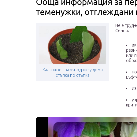
Обща информация за пер
теменужки, отглеждани 
Не е трудн
Сенпол:
вк
резни
или п
образ
Каланхое - развъждане у дома
по
стъпка по стъпка
цъфт
из
уз
крити