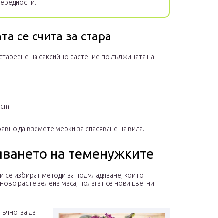
нередности.
а се счита за стара
стареене на саксийно растение по дължината на
 cm.
авно да вземете мерки за спасяване на вида.
яването на теменужките
и се избират методи за подмладяване, които
ново расте зелена маса, полагат се нови цветни
ъчно, за да