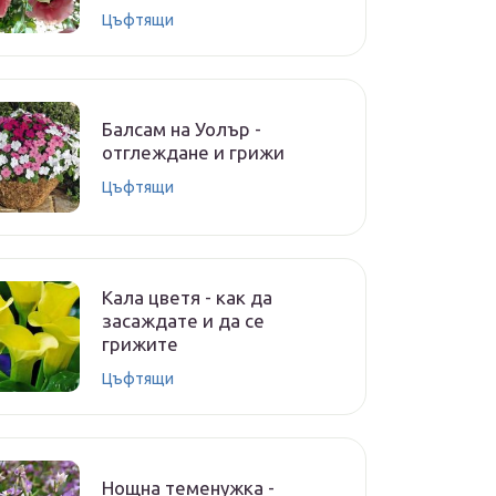
Цъфтящи
Балсам на Уолър -
отглеждане и грижи
Цъфтящи
Кала цветя - как да
засаждате и да се
грижите
Цъфтящи
Нощна теменужка -