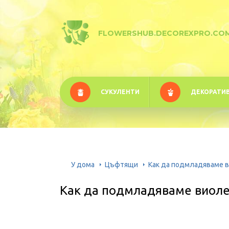
FLOWERSHUB.DECOREXPRO.CO
СУКУЛЕНТИ
ДЕКОРАТИ
У дома
Цъфтящи
Как да подмладяваме в
Как да подмладяваме виоле