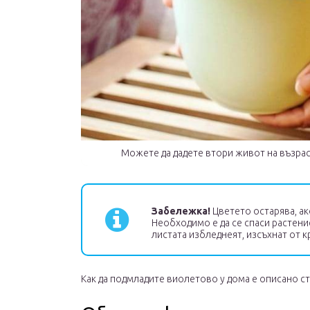
Можете да дадете втори живот на възра
Забележка!
Цветето остарява, ак
Необходимо е да се спаси растение
листата избледнеят, изсъхнат от к
Как да подмладите виолетово у дома е описано ст