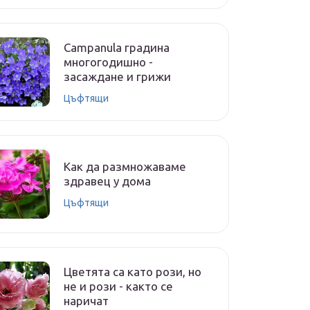
Campanula градина
многогодишно -
засаждане и грижи
Цъфтящи
Как да размножаваме
здравец у дома
Цъфтящи
Цветята са като рози, но
не и рози - както се
наричат