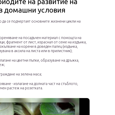
иодите на развитие на
в домашни условия
о да се подчертаят основните жизнени цикли на
ореняване на посадъчен материал с помощта на
ци, фрагмент от лист, израснал от семе на издънка,
окълване на корени в доведен палец (издънка,
увана в аксила на листа или в прилистник);
лагане на цветни пъпки, образуване на дръжка,
еж;
граждане на зелена маса;
ряване - излагане на долната част на стъблото,
чен растеж на розетката.