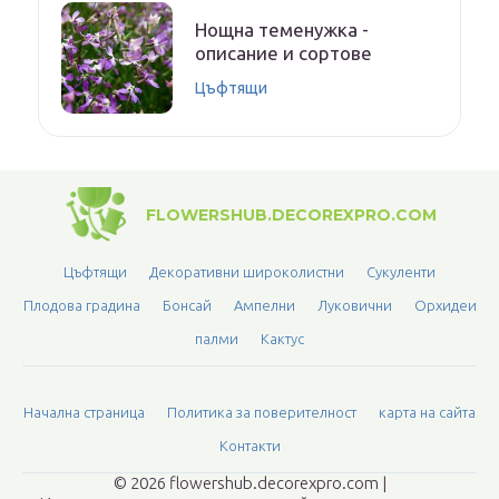
Нощна теменужка -
описание и сортове
Цъфтящи
FLOWERSHUB.DECOREXPRO.COM
Цъфтящи
Декоративни широколистни
Сукуленти
Плодова градина
Бонсай
Ампелни
Луковични
Орхидеи
палми
Кактус
Начална страница
Политика за поверителност
карта на сайта
Контакти
© 2026 flowershub.decorexpro.com |