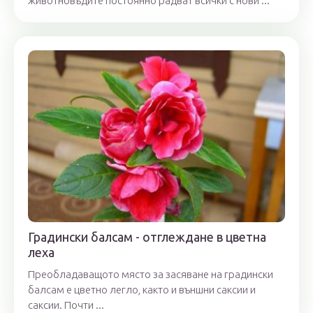
животновъдите постоянно радват всички с нови ...
Градински балсам - отглеждане в цветна
леха
Преобладаващото място за засяване на градински
балсам е цветно легло, както и външни саксии и
саксии. Почти ...