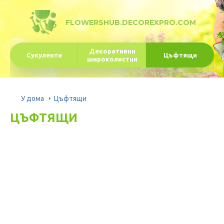
FLOWERSHUB.DECOREXPRO.COM
Декоративни
Сукуленти
Цъфтящи
широколистни
У дома
Цъфтящи
ЦЪФТЯЩИ