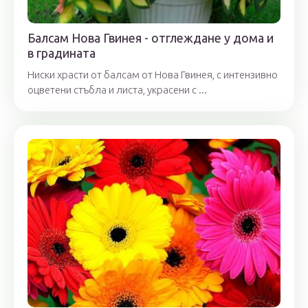
Балсам Нова Гвинея - отглеждане у дома и
в градината
Ниски храсти от балсам от Нова Гвинея, с интензивно
оцветени стъбла и листа, украсени с ...