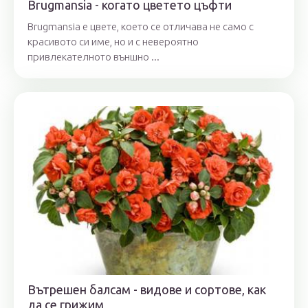
Brugmansia - когато цветето цъфти
Brugmansia е цвете, което се отличава не само с
красивото си име, но и с невероятно
привлекателното външно ...
Вътрешен балсам - видове и сортове, как
да се грижим