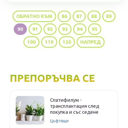
ОБРАТНО КЪМ
86
87
88
89
90
91
92
93
94
95
...
100
110
120
НАПРЕД
ПРЕПОРЪЧВА СЕ
Спатифилум -
трансплантация след
покупка и със седене
Цъфтящи