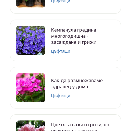
Цъфтящи
Кампанула градина
многогодишна -
засаждане и грижи
Цъфтящи
Как да размножаваме
здравец у дома
Цъфтящи
Цветята са като рози, но
не и рози - както се