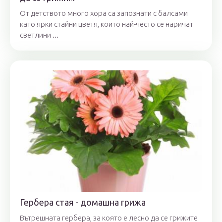
От детството много хора са запознати с балсами
като ярки стайни цветя, които най-често се наричат ​​
светлини ...
Гербера стая - домашна грижа
Вътрешната гербера, за която е лесно да се грижите