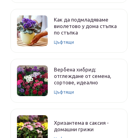
Как да подмладяваме
виолетово у дома стъпка
по стъпка
Цъфтящи
Вербена хибрид:
отглеждане от семена,
сортове, идеално
Цъфтящи
Хризантема в саксия -
домашни грижи