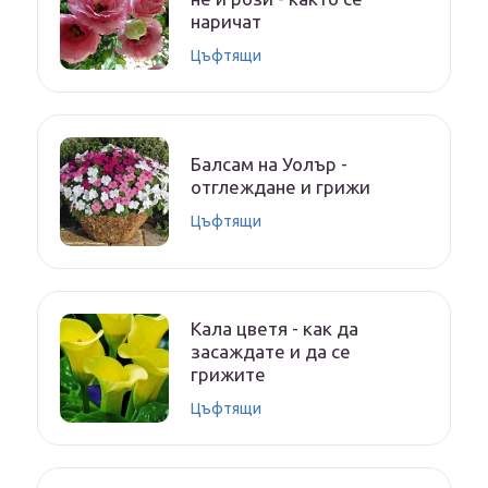
наричат
Цъфтящи
Балсам на Уолър -
отглеждане и грижи
Цъфтящи
Кала цветя - как да
засаждате и да се
грижите
Цъфтящи