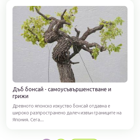
Дъб бонсай - самоусъвършенстване и
грижи
Древното японско изкуство бонсай отдавна е
широко разпространено далеч извън границите на
Япония. Сега...