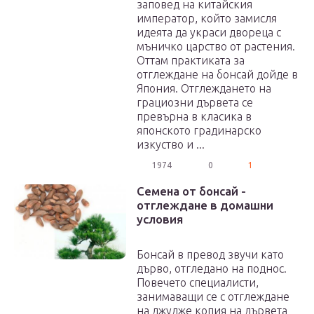
заповед на китайския
император, който замисля
идеята да украси двореца с
мъничко царство от растения.
Оттам практиката за
отглеждане на бонсай дойде в
Япония. Отглеждането на
грациозни дървета се
превърна в класика в
японското градинарско
изкуство и ...
1974
0
1
Семена от бонсай -
отглеждане в домашни
условия
Бонсай в превод звучи като
дърво, отгледано на поднос.
Повечето специалисти,
занимаващи се с отглеждане
на джудже копия на дървета