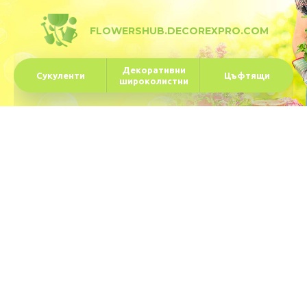
FLOWERSHUB.DECOREXPRO.COM
Декоративни
Сукуленти
Цъфтящи
широколистни