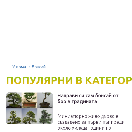
У дома
Бонсай
ПОПУЛЯРНИ В КАТЕГО
Направи си сам бонсай от
бор в градината
Миниатюрно живо дърво е
създадено за първи път преди
около хиляда години по