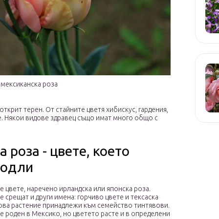
мексиканска роза
ткрит терен. От стайните цветя хибискус, гардения,
е. Някои видове здравец също имат много общо с
 роза - цвете, което
бодли
е цвете, наречено ирландска или японска роза.
е срещат и други имена: горчиво цвете и тексаска
Това растение принадлежи към семейство тинтявови.
е роден в Мексико, но цветето расте и в определени