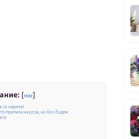
ание:
[
]
Hide
к се наричат
ето прилича на роза, но без бодли
ата