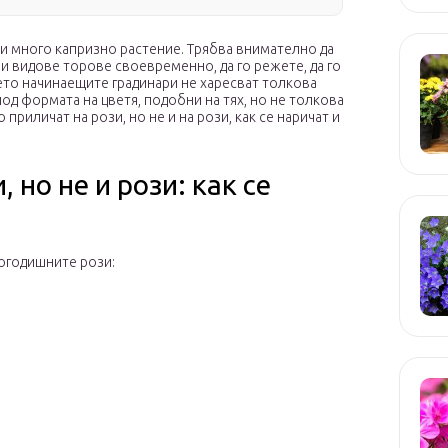
о и много капризно растение. Трябва внимателно да
ни видове торове своевременно, да го режете, да го
оето начинаещите градинари не харесват толкова
од формата на цветя, подобни на тях, но не толкова
приличат на рози, но не и на рози, как се наричат ​​и
 но не и рози: как се
огодишните рози: