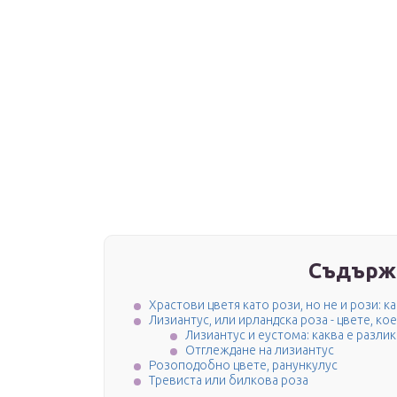
Съдърж
Храстови цветя като рози, но не и рози: ка
Лизиантус, или ирландска роза - цвете, ко
Лизиантус и еустома: каква е разлик
Отглеждане на лизиантус
Розоподобно цвете, ранункулус
Тревиста или билкова роза