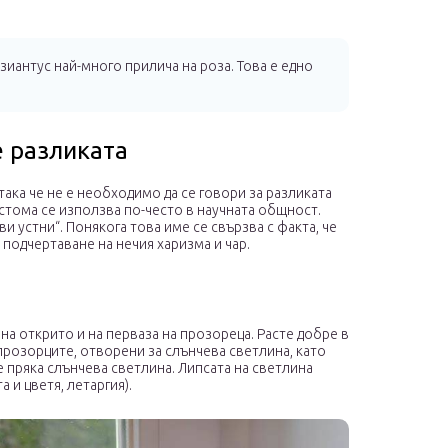
иантус най-много прилича на роза. Това е едно
е разликата
така че не е необходимо да се говори за разликата
стома се използва по-често в научната общност.
и устни“. Понякога това име се свързва с факта, че
 подчертаване на нечия харизма и чар.
на открито и на перваза на прозореца. Расте добре в
розорците, отворени за слънчева светлина, като
 пряка слънчева светлина. Липсата на светлина
 и цветя, летаргия).