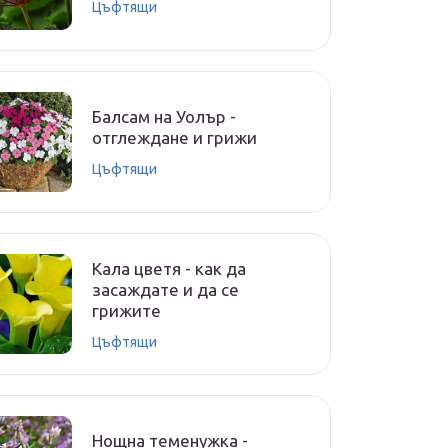
Цъфтящи
Балсам на Уолър -
отглеждане и грижи
Цъфтящи
Кала цветя - как да
засаждате и да се
грижите
Цъфтящи
Нощна теменужка -