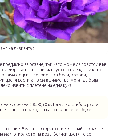
анс на лизиантус
е предимно за рязане, тъй като може да престои във
 си вид. Цветята на лизиантус се отглеждат и като
но няма бодли. Цветовете са бели, розови,
 цветя достигат 8 см в диаметър, могат да бъдат
леко извити с плетене на една кука.
 на височина 0,85-0,90 м. На всяко стъбло растат
он е напълно подходящ като пълноценен букет.
ъстояние. Веднага след като цветята най-накрая се
а мак, отколкото на роза. Всички цветя не се