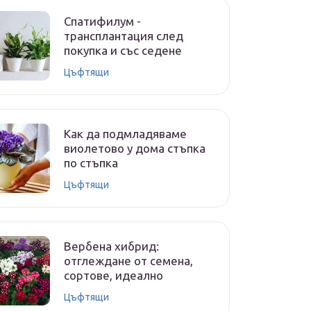
Спатифилум -
трансплантация след
покупка и със седене
Цъфтящи
Как да подмладяваме
виолетово у дома стъпка
по стъпка
Цъфтящи
Вербена хибрид:
отглеждане от семена,
сортове, идеално
Цъфтящи