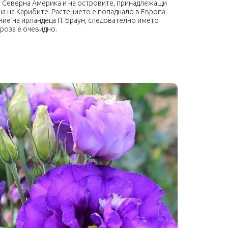
а Северна Америка и на островите, принадлежащи
а на Карибите. Растението е попаднало в Европа
ие на ирландеца П. Браун, следователно името
роза е очевидно.