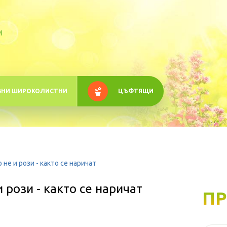
M
ВНИ ШИРОКОЛИСТНИ
ЦЪФТЯЩИ
 не и рози - както се наричат
и рози - както се наричат
ПР