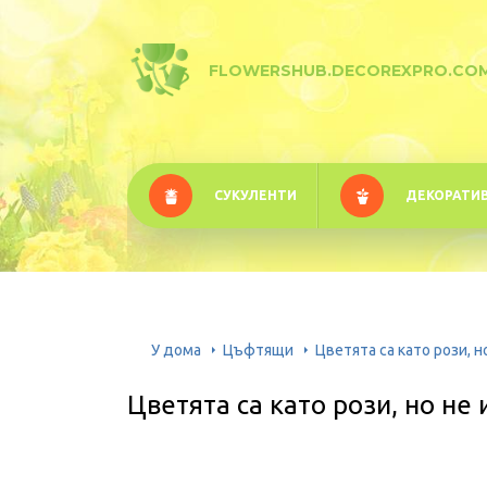
FLOWERSHUB.DECOREXPRO.CO
СУКУЛЕНТИ
ДЕКОРАТИ
У дома
Цъфтящи
Цветята са като рози, но
Цветята са като рози, но не 