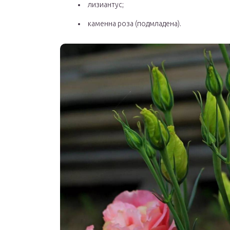
лизиантус;
каменна роза (подмладена).