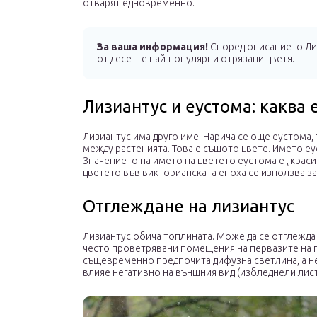
отварят едновременно.
За ваша информация!
Според описанието Лиз
от десетте най-популярни отрязани цветя.
Лизиантус и еустома: каква 
Лизиантус има друго име. Нарича се още еустома, 
между растенията. Това е същото цвете. Името еу
Значението на името на цветето еустома е „красив
цветето във викторианската епоха се използва за
Отглеждане на лизиантус
Лизиантус обича топлината. Може да се отглежда 
често проветрявани помещения на первазите на п
същевременно предпочита дифузна светлина, а не
влияе негативно на външния вид (избледнели листа