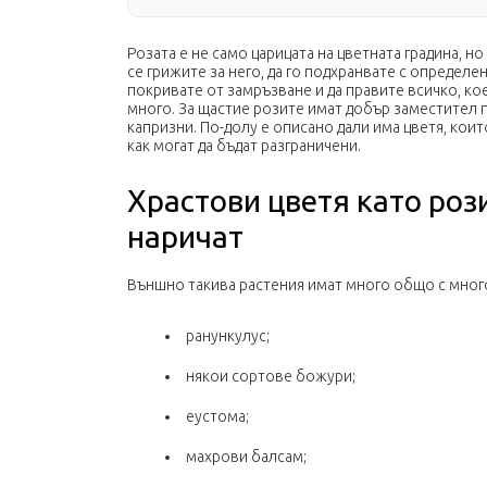
Розата е не само царицата на цветната градина, н
се грижите за него, да го подхранвате с определе
покривате от замръзване и да правите всичко, к
много. За щастие розите имат добър заместител п
капризни. По-долу е описано дали има цветя, които 
как могат да бъдат разграничени.
Храстови цветя като рози,
наричат
Външно такива растения имат много общо с мног
ранункулус;
някои сортове божури;
еустома;
махрови балсам;