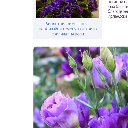
региони н
към басейн
благодарен
Ирландска 
Виолетова зимна роза -
необичайни теменужки, които
приличат на рози