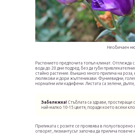
Необичаен ню
Растението предпочита топъл климат. Отглежда с
вода до 20 дни подред, без да губи привлекателния
стайно растение. Външно много прилича на роза, 
люлякови и дори жълтеникави. Фуниевидни, големи
нормални или кадифени. Листата са зелени, дълги, 
Забележка!
Стъблата са здрави, простиращи се
най-малко 10-15 цветя, поради което всеки кл
Приликата с розите се проявява в полуотворено с
отворят, лизиантусът започва да прилича повече н