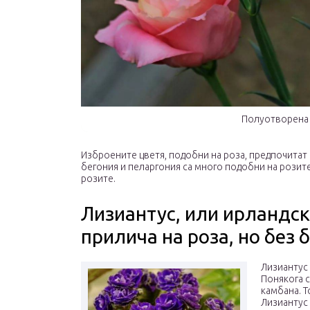
Полуотворена 
Изброените цветя, подобни на роза, предпочитат о
бегония и пеларгония са много подобни на розит
розите.
Лизиантус, или ирландска
прилича на роза, но без 
Лизиантус 
Понякога с
камбана. 
Лизиантус 