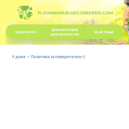
FLOWERSHUB.DECOREXPRO.COM
Декоративни
Сукуленти
Цъфтящи
широколистни
У дома
Политика за поверителност