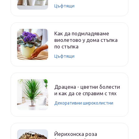
Цъфтящи
Как да подмладяваме
виолетово у дома стъпка
по стъпка
Цъфтящи
Драцена - цветни болести
и как да се справим с тях
Декоративни широколистни
Йерихонска роза