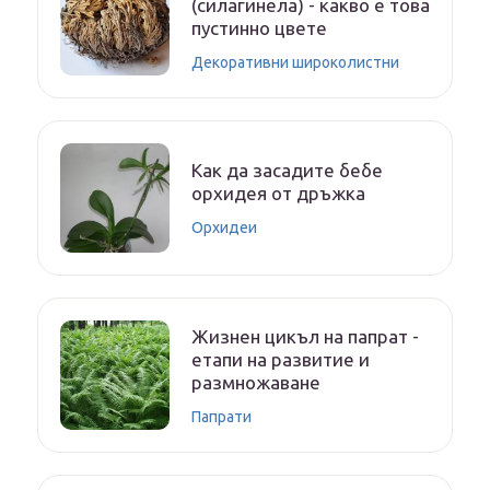
(силагинела) - какво е това
пустинно цвете
Декоративни широколистни
Как да засадите бебе
орхидея от дръжка
Орхидеи
Жизнен цикъл на папрат -
етапи на развитие и
размножаване
Папрати