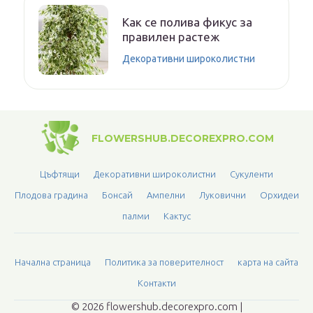
Как се полива фикус за
правилен растеж
Декоративни широколистни
FLOWERSHUB.DECOREXPRO.COM
Цъфтящи
Декоративни широколистни
Сукуленти
Плодова градина
Бонсай
Ампелни
Луковични
Орхидеи
палми
Кактус
Начална страница
Политика за поверителност
карта на сайта
Контакти
© 2026 flowershub.decorexpro.com |