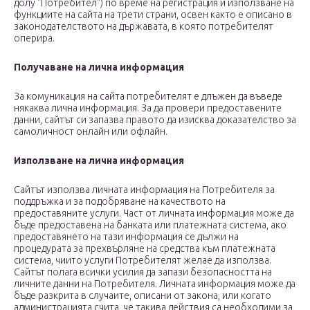
долу "Потребител") по време на регистрация и използване на
функциите на сайта на трети страни, освен както е описано в
законодателството на държавата, в която потребителят
оперира.
Получаване на лична информация
За комуникация на сайта потребителят е длъжен да въведе
някаква лична информация. За да провери предоставените
данни, сайтът си запазва правото да изисква доказателство за
самоличност онлайн или офлайн.
Използване на лична информация
Сайтът използва личната информация на Потребителя за
поддръжка и за подобряване на качеството на
предоставяните услуги. Част от личната информация може да
бъде предоставена на банката или платежната система, ако
предоставянето на тази информация се дължи на
процедурата за прехвърляне на средства към платежната
система, чиито услуги Потребителят желае да използва.
Сайтът полага всички усилия да запази безопасността на
личните данни на Потребителя. Личната информация може да
бъде разкрита в случаите, описани от закона, или когато
администрацията счита, че такива действия са необходими за