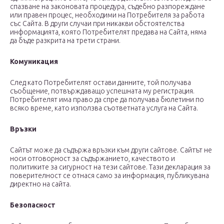
спазване на законовата процедура, съдебно разпореждане
или правен процес, необходими на Потребителя за работа
със Сайта. В други случаи при никакви обстоятелства
информацията, която Потребителят предава на Сайта, няма
да бъде разкрита на трети страни.
Комуникация
След като Потребителят остави данните, той получава
съобщение, потвърждаващо успешната му регистрация.
Потребителят има право да спре да получава бюлетини по
всяко време, като използва съответната услуга на Сайта.
Връзки
Сайтът може да съдържа връзки към други сайтове. Сайтът не
носи отговорност за съдържанието, качеството и
политиките за сигурност на тези сайтове. Тази декларация за
поверителност се отнася само за информация, публикувана
директно на сайта.
Безопасност