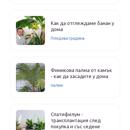
Как да отглеждаме банан у
дома
Плодова градина
Финикова палма от камък
- как да засадите у дома
палми
Спатифилум -
трансплантация след
покупка и със седене