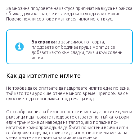
За мнозина плодовете на кактуса приличат на вкуса на райска
ябълка, други казват, че изглежда като ягода или смокиня.
Повече нежни сортове имат кисел иглолистен вкус.
За справка:
в зависимост от сорта,
плодовете от бодлива круша могат да се
добавят както към сладки, така и към солени
ястия.
Как да изтеглите иглите
Не трябва да се опитвате да издърпвате иглите една по една,
тъй като този урок ще отнеме много време. Препоръчва се
плодовете да се изплакват под течаща вода.
От съображения за безопасност се изисква да носите гумени
ръкавици и да търкате плодовете старателно, тъй като дори
един трън може да навреди на тялото, ако попадне по-
нататък в хранопровода. За да бъдат почистени всички игли
от бодливата круша, струва си да използвате мека метална
четка, която се използва за миене на съдове.