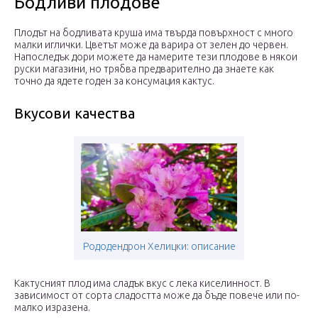
Бодливи плодове
Плодът на бодливата круша има твърда повърхност с много
малки иглички. Цветът може да варира от зелен до червен.
Напоследък дори можете да намерите тези плодове в някои
руски магазини, но трябва предварително да знаете как
точно да ядете годен за консумация кактус.
Вкусови качества
Рододендрон Хелицки: описание
Кактусният плод има сладък вкус с лека киселинност. В
зависимост от сорта сладостта може да бъде повече или по-
малко изразена.