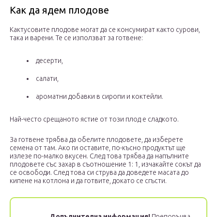
Как да ядем плодове
Кактусовите плодове могат да се консумират както сурови,
така и варени. Те се използват за готвене:
десерти,
салати,
ароматни добавки в сиропи и коктейли.
Най-често срещаното ястие от този плод е сладкото.
За готвене трябва да обелите плодовете, да изберете
семена от там. Ако ги оставите, по-късно продуктът ще
излезе по-малко вкусен. След това трябва да напълните
плодовете със захар в съотношение 1: 1, изчакайте сокът да
се освободи. След това си струва да доведете масата до
кипене на котлона и да готвите, докато се сгъсти.
Допълнителна информация!
Препоръчва