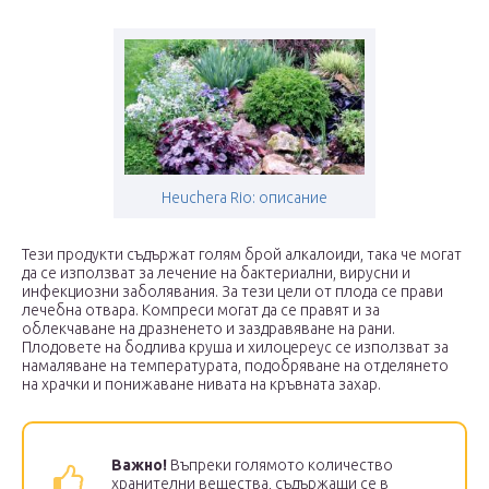
Heuchera Rio: описание
Тези продукти съдържат голям брой алкалоиди, така че могат
да се използват за лечение на бактериални, вирусни и
инфекциозни заболявания. За тези цели от плода се прави
лечебна отвара. Компреси могат да се правят и за
облекчаване на дразненето и заздравяване на рани.
Плодовете на бодлива круша и хилоцереус се използват за
намаляване на температурата, подобряване на отделянето
на храчки и понижаване нивата на кръвната захар.
Важно!
Въпреки голямото количество
хранителни вещества, съдържащи се в