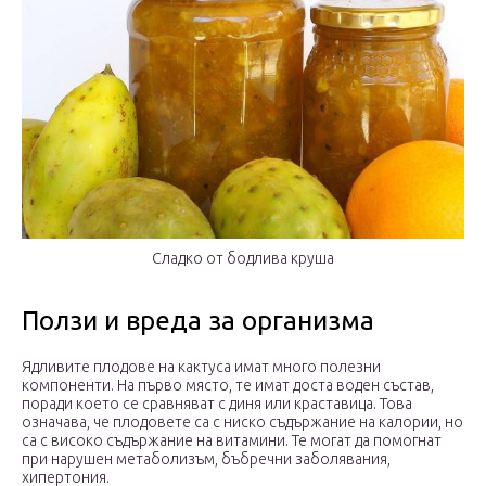
Сладко от бодлива круша
Ползи и вреда за организма
Ядливите плодове на кактуса имат много полезни
компоненти. На първо място, те имат доста воден състав,
поради което се сравняват с диня или краставица. Това
означава, че плодовете са с ниско съдържание на калории, но
са с високо съдържание на витамини. Те могат да помогнат
при нарушен метаболизъм, бъбречни заболявания,
хипертония.