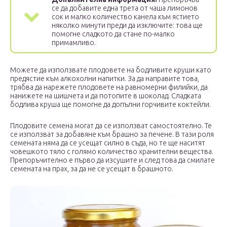
се да добавите една трета от чаша лимонов
сок и малко количество канела към ястието
няколко минути преди да изключите: това ще
помогне сладкото да стане по-малко
примамливо.
Можете да използвате плодовете на бодливите круши като
предястие към алкохолни напитки. За да направите това,
трябва да нарежете плодовете на равномерни филийки, да
нанижете на шишчета и да потопите в шоколад. Сладката
бодлива круша ще помогне да допълни горчивите коктейли.
Плодовите семена могат да се използват самостоятелно. Те
се използват за добавяне към брашно за печене. В тази роля
семената няма да се усещат силно в съда, но те ще наситят
човешкото тяло с голямо количество хранителни вещества.
Препоръчително е първо да изсушите и след това да смилате
семената на прах, за да не се усещат в брашното.