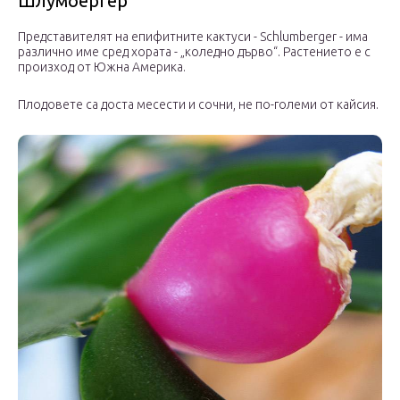
Шлумбергер
Представителят на епифитните кактуси - Schlumberger - има
различно име сред хората - „коледно дърво“. Растението е с
произход от Южна Америка.
Плодовете са доста месести и сочни, не по-големи от кайсия.