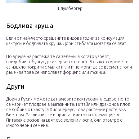
Шлумбергер
Бодлива круша
Един от най-често срещаните видове годни за консумация
кактуси е бодливата круша. Дори стъблата могат да се ядат.
По време на растежа те са зелени, а когато узреят,
придобиват бургундски червен оттенък. В същото време те
са изцяло покрити с малки игли и не могат да се вземат с голи
ръце - за това се използват форцепс или лъжица.
Други
Дори в Русия можете да намерите кактусови плодове, но те
се наричат ​​плодове в магазините. Питайя или драконов плод
се добива от кактуса Хилоцереус. Това растение расте във
Виетнам. Различава се в присъствието на големи цветя.
Питахая е розов на цвят със зелени люспи, бял отвътре с
много черни семена.