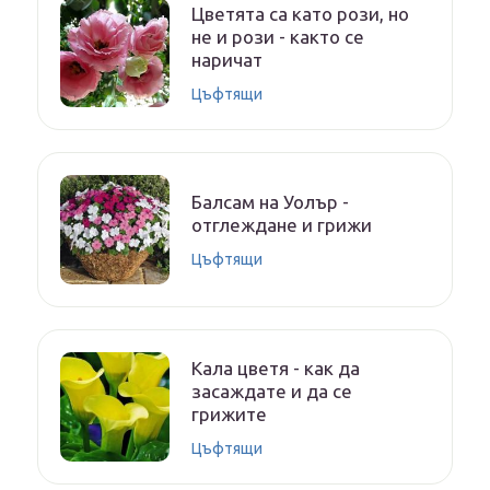
Цветята са като рози, но
не и рози - както се
наричат
Цъфтящи
Балсам на Уолър -
отглеждане и грижи
Цъфтящи
Кала цветя - как да
засаждате и да се
грижите
Цъфтящи