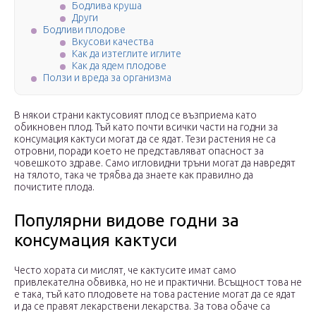
Бодлива круша
Други
Бодливи плодове
Вкусови качества
Как да изтеглите иглите
Как да ядем плодове
Ползи и вреда за организма
В някои страни кактусовият плод се възприема като
обикновен плод. Тъй като почти всички части на годни за
консумация кактуси могат да се ядат. Тези растения не са
отровни, поради което не представляват опасност за
човешкото здраве. Само игловидни тръни могат да навредят
на тялото, така че трябва да знаете как правилно да
почистите плода.
Популярни видове годни за
консумация кактуси
Често хората си мислят, че кактусите имат само
привлекателна обвивка, но не и практични. Всъщност това не
е така, тъй като плодовете на това растение могат да се ядат
и да се правят лекарствени лекарства. За това обаче са