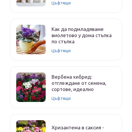
Цъфтящи
Как да подмладяваме
виолетово у дома стъпка
по стъпка
Цъфтящи
Вербена хибрид:
отглеждане от семена,
сортове, идеално
Цъфтящи
Хризантема в саксия -