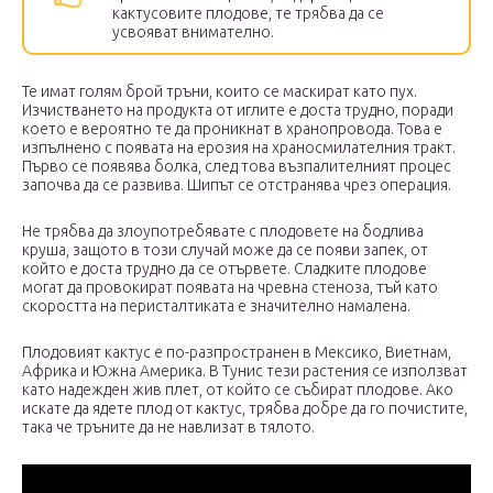
кактусовите плодове, те трябва да се
усвояват внимателно.
Те имат голям брой тръни, които се маскират като пух.
Изчистването на продукта от иглите е доста трудно, поради
което е вероятно те да проникнат в хранопровода. Това е
изпълнено с появата на ерозия на храносмилателния тракт.
Първо се появява болка, след това възпалителният процес
започва да се развива. Шипът се отстранява чрез операция.
Не трябва да злоупотребявате с плодовете на бодлива
круша, защото в този случай може да се появи запек, от
който е доста трудно да се отървете. Сладките плодове
могат да провокират появата на чревна стеноза, тъй като
скоростта на перисталтиката е значително намалена.
Плодовият кактус е по-разпространен в Мексико, Виетнам,
Африка и Южна Америка. В Тунис тези растения се използват
като надежден жив плет, от който се събират плодове. Ако
искате да ядете плод от кактус, трябва добре да го почистите,
така че тръните да не навлизат в тялото.