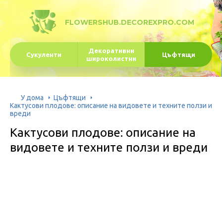
FLOWERSHUB.DECOREXPRO.COM
Декоративни
Сукуленти
Цъфтящи
широколистни
У дома
Цъфтящи
Кактусови плодове: описание на видовете и техните ползи и
вреди
Кактусови плодове: описание на
видовете и техните ползи и вреди