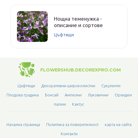
Нощна теменужка -
описание и сортове
Цъфтящи
FLOWERSHUB.DECOREXPRO.COM
Цъфтящи
Декоративни широколистни
Сукуленти
Плодова градина
Бонсай
Ампелни
Луковични
Орхидеи
палми
Кактус
Начална страница
Политика за поверителност
карта на сайта
Контакти