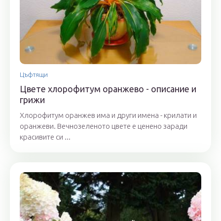
Цъфтящи
Цвете хлорофитум оранжево - описание и
грижи
Хлорофитум оранжев има и други имена - крилати и
оранжеви. Вечнозеленото цвете е ценено заради
красивите си ...