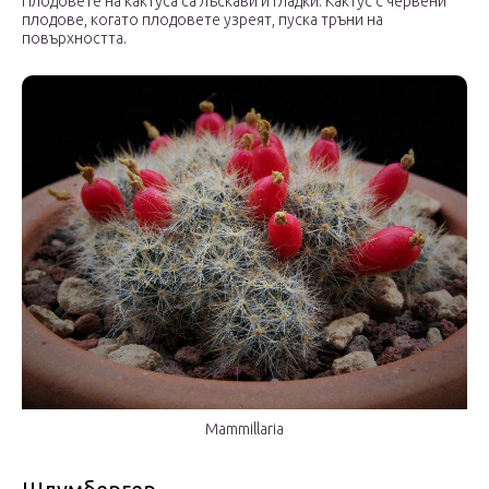
Плодовете на кактуса са лъскави и гладки. Кактус с червени
плодове, когато плодовете узреят, пуска тръни на
повърхността.
Mammillaria