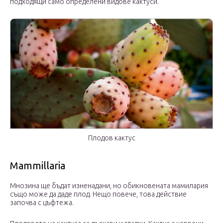
подходящи само определени видове кактуси.
Плодов кактус
Mammillaria
Мнозина ще бъдат изненадани, но обикновената мамилария
също може да даде плод. Нещо повече, това действие
започва с цъфтежа.