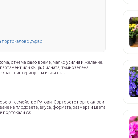
а портокалово дърво
дома, отнема само време, малко усилия и желание.
партамент или къща. Силната, тъмнозелена
красят интериора на всяка стая.
ове от семейство Рутови. Сортовете портокалови
ване на плодовете, вкуса, формата, размера и цвета
е портокали са: