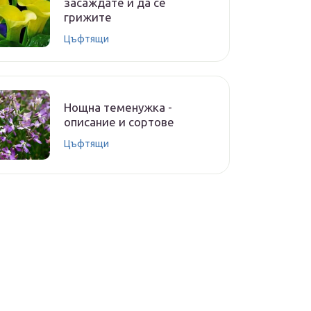
засаждате и да се
грижите
Цъфтящи
Нощна теменужка -
описание и сортове
Цъфтящи