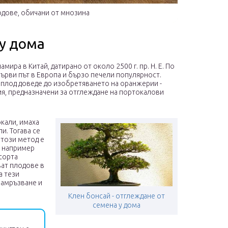
дове, обичани от мнозина
 у дома
ира в Китай, датирано от около 2500 г. пр. Н. Е. По
първи път в Европа и бързо печели популярност.
 плод доведе до изобретяването на оранжерии -
я, предназначени за отглеждане на портокалови
окали, имаха
и. Тогава се
 този метод е
, например
сорта
ват плодове в
а тези
замръзване и
Клен бонсай - отглеждане от
семена у дома