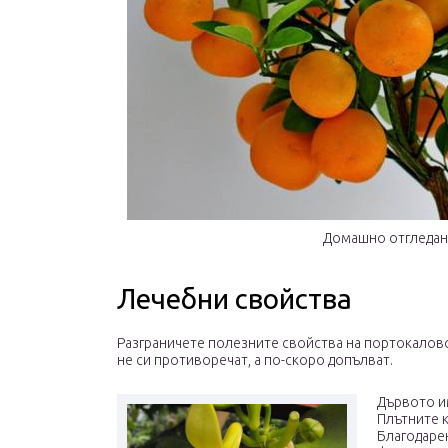
Домашно отгледан
Лечебни свойства
Разграничете полезните свойства на портокалово
не си противоречат, а по-скоро допълват.
Дървото им
Плътните к
Благодарен