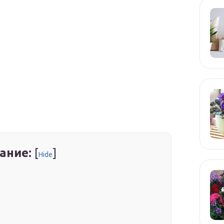
ание:
[
]
Hide