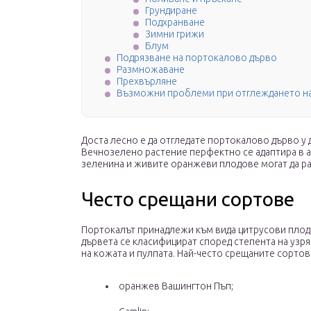
Грундиране
Подхранване
Зимни грижи
Блум
Подрязване на портокалово дърво
Размножаване
Прехвърляне
Възможни проблеми при отглеждането н
Доста лесно е да отгледате портокалово дърво у 
Вечнозелено растение перфектно се адаптира в а
зеленина и живите оранжеви плодове могат да раз
Често срещани сортове
Портокалът принадлежи към вида цитрусови плод
дървета се класифицират според степента на узря
на кожата и пулпата. Най-често срещаните сортов
оранжев Вашингтон Пъп;