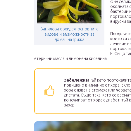
фин делик
околната 
бактерии и
портокало
вирусни з
Ванилова орхидея: основните
Плодовете
видове и възможности за
които са с
домашна грижа
лечение н
портокала 
Е. Също та
етерични масла и лимонена киселина.
Забележка!
Тъй като портокалите 
повишено внимание от хора, скло
хора с язва на стомаха или черват
диетата. Също така, като се взема
консумират от хора с диабет, тъй
захар.