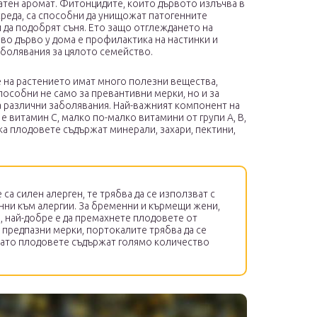
атен аромат. Фитонцидите, които дървото излъчва в
среда, са способни да унищожат патогенните
 да подобрят съня. Ето защо отглеждането на
во дърво у дома е профилактика на настинки и
аболявания за цялото семейство.
 на растението имат много полезни вещества,
пособни не само за превантивни мерки, но и за
а различни заболявания. Най-важният компонент на
е витамин С, малко по-малко витамини от групи А, В,
ка плодовете съдържат минерали, захари, пектини,
са силен алерген, те трябва да се използват с
нни към алергии. За бременни и кърмещи жени,
а, най-добре е да премахнете плодовете от
т предпазни мерки, портокалите трябва да се
 като плодовете съдържат голямо количество