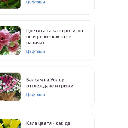
Цъфтящи
Цветята са като рози, но
не и рози - както се
наричат
Цъфтящи
Балсам на Уолър -
отглеждане и грижи
Цъфтящи
Кала цветя - как да