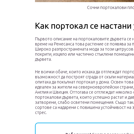
Сочни портокалови пло
Как портокал се настани
Първото описание на портокаловите дървета се нам
време на Ренесанса това растение се появява за 
Широко разпространената мода за този цитрусов
покрити, изцяло или частично стъклени помещени
дървета.
Не всички обаче, които искаха да отглеждат порт
възможност да построят сграда от скъпи материал
опитаха да покълнат портокал у дома. Освен това
идеален за жители на северноевропейски страни
Англия и Швеция. Оттогава се отглеждат няколко 
портокалови дървета, които успешно растат и да
затворени, слабо осветени помещения. Също так
сортове са надарени с повишена устойчивост на 
стрес.