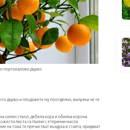
о портокалово дърво
то дърво и плодовете му поотделно, въпреки че те
а силен ствол, дебела кора и обилна корона.
ожести листа са пълни с етерични масла.
ие на това те пречистват въздуха в стаята, придават