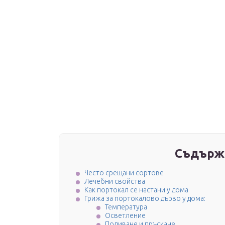
Съдърж
Често срещани сортове
Лечебни свойства
Как портокал се настани у дома
Грижа за портокалово дърво у дома:
Температура
Осветление
Поливане и пръскане