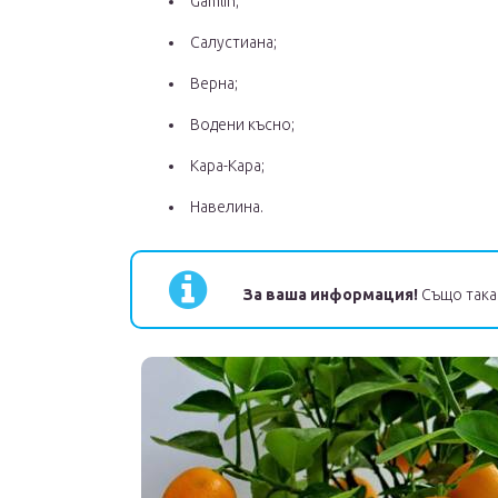
Gamlin;
Салустиана;
Верна;
Водени късно;
Кара-Кара;
Навелина.
За ваша информация!
Също така 