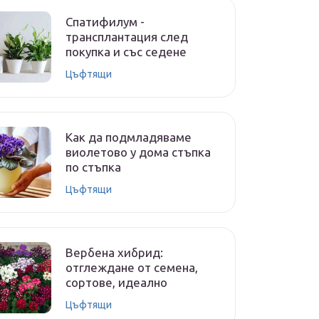
Спатифилум -
трансплантация след
покупка и със седене
Цъфтящи
Как да подмладяваме
виолетово у дома стъпка
по стъпка
Цъфтящи
Вербена хибрид:
отглеждане от семена,
сортове, идеално
Цъфтящи