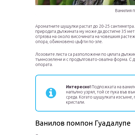
Ванилия 
Ароматните шушулки растат до 20-25 сантиметра. С
природата дължината му може да достигне 35 мет
отрязва на около височината на човешкия растеж
опора, обикновено цъфти по-зле.
Лозовите листа са разположени по цялата дължина
тъмнозелени и с продълговато-овална форма. С д
опората.
Интересно!
Подложката на ванило
напълно узрял, той се пука във в
среда. Когато шушулката изсъхне,
кристали.
Ванилов помпон Гуадалупе