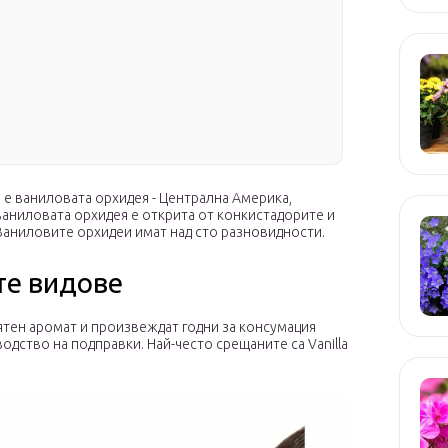
 е ваниловата орхидея - Централна Америка,
 ваниловата орхидея е открита от конкистадорите и
. Ваниловите орхидеи имат над сто разновидности.
те видове
тен аромат и произвеждат годни за консумация
одство на подправки. Най-често срещаните са Vanilla