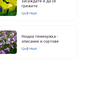
засаждате и да се
грижите
Цъфтящи
Нощна теменужка -
описание и сортове
Цъфтящи