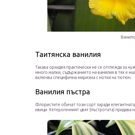
Ванил
Таитянска ванилия
Такава орхидея практически не се отглежда за ну
много малки, съдържанието на ванилия в тях е м
включва специфична миризма с нотки на тютюн.
Ванилия пъстра
Флористите обичат този сорт заради елегантната 
ивици. Хетерогенният цвят (пъстротата) придава 