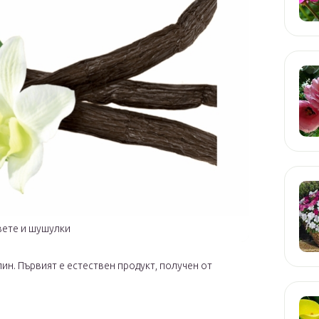
вете и шушулки
лин. Първият е естествен продукт, получен от