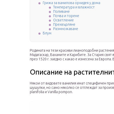
Грижа за ванилова орхидея у дома
Температура и влажност
Поливане
Почва и торене
Осветление
Прехвърляне
Размножаване
Блум
Родината на тези красиви лианоподобни растения
Мадагаскар, Бахамите и Карибите. За Стария свят
през 1520 г. заедно с какао е изнесена за Европа
Описание на растителни
Някои от видовете ванилия имат специфичен прия
шушулки, но само няколко се отглеждат за произв
planifolia и Vanilla pompon.