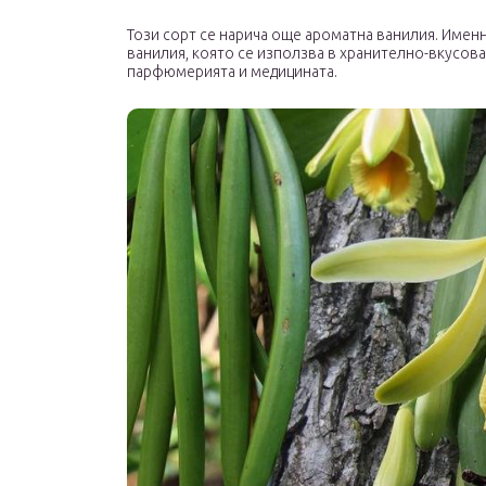
Този сорт се нарича още ароматна ванилия. Именн
ванилия, която се използва в хранително-вкусова
парфюмерията и медицината.