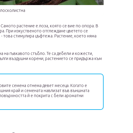
плосколистна
амото растение е лоза, която се вие ​​по опора. В
ра. При изкуственото отглеждане цветето се
 - това стимулира цъфтежа. Растение, което няма
 на гъвкавото стъбло. Те са дебели и кожести,
ълги въздушни корени, растението се придържа към
вите семена отнема девет месеца. Когато е
ъншния край и семената навлизат във външната
 повърхността й е покрита с бели ароматни