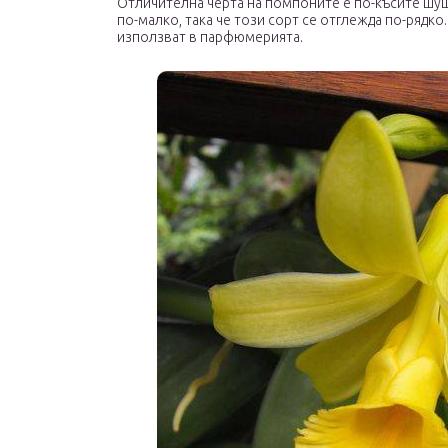
Отличителна черта на помпоните е по-късите шуш
по-малко, така че този сорт се отглежда по-рядко
използват в парфюмерията.