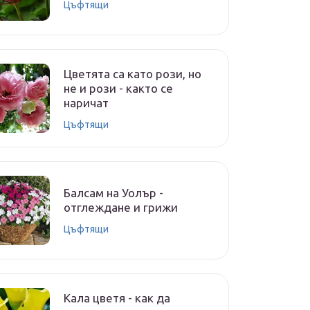
Цъфтящи
Цветята са като рози, но
не и рози - както се
наричат
Цъфтящи
Балсам на Уолър -
отглеждане и грижи
Цъфтящи
Кала цветя - как да