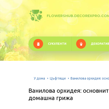
FLOWERSHUB.DECOREXPRO.CO
СУКУЛЕНТИ
ДЕКОРАТИ
У дома
Цъфтящи
Ванилова орхидея: осн
Ванилова орхидея: основнит
домашна грижа