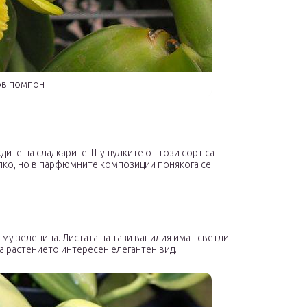
ов помпон
ждите на сладкарите. Шушулките от този сорт са
алко, но в парфюмните композиции понякога се
му зеленина. Листата на тази ванилия имат светли
на растението интересен елегантен вид.