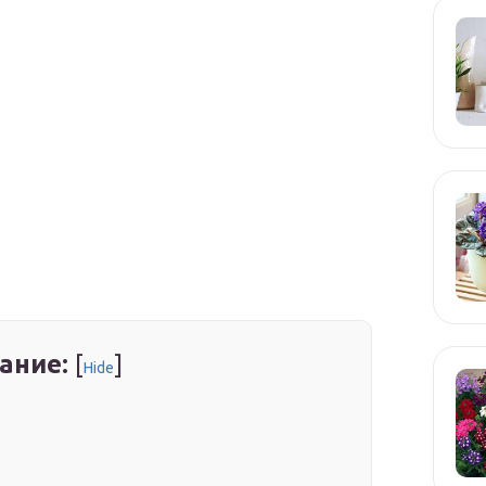
ание:
[
]
Hide