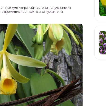
о тя се култивира най-често за получаване на
та промишленост, както и за нуждите на