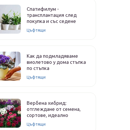
Спатифилум -
трансплантация след
покупка и със седене
Цъфтящи
Как да подмладяваме
виолетово у дома стъпка
по стъпка
Цъфтящи
Вербена хибрид:
отглеждане от семена,
сортове, идеално
Цъфтящи