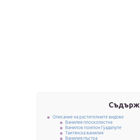
Съдърж
Описание на растителните видове
Ванилия плосколистна
Ванилов помпон Гуадалупе
Таитянска ванилия
Ванилия пъстра