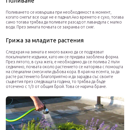
Поливане
Поливането се извършва при необходимост в момент,
когато снегът все още не е паднал.Ако времето е сухо, тогава
само тогава трябва да поливате разсад от лавандула с малко
вода. През зимата почвата се захранва от сняг.
Грижа за младите растения
След края на зимата е много важно да се подрязват
покълналите издънки, като им се придава заоблена форма.
През лятото, в суха жега, е необходимо да се полива 2 пъти
седмично, почвата около растението се наторява с помощта
на специални смеси или дъбова кора. В края на есента, за да
расте растението благоприятно и да зарадва със своите
съцветия през следващата година, то трябва да бъде
отсечено с 1/3 от общия брой. Това се нарича бране.