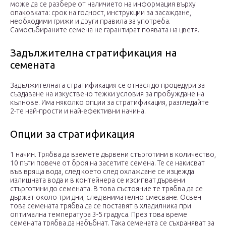
може да се разбере от наличието на информация върху
опаковката: срок на годност, инструкции за засаждане,
необходими грижи и други правила за употреба.
Самосъбираните семена не гарантират появата на цветя.
Задължителна стратификация на
семената
Задължителната стратификация се отнася до процедури за
създаване на изкуствено тежки условия за пробуждане на
кълнове. Има няколко опции за стратификация, разгледайте
2-те най-прости и най-ефективни начина.
Опции за стратификация
1 начин. Трябва да вземете дървени стърготини в количество,
10 пъти повече от броя на засетите семена. Те се накисват
във вряща вода, след което след охлаждане се изцежда
излишната вода и в контейнера се изсипват дървени
стърготини до семената. В това състояние те трябва да се
държат около три дни, след внимателно смесване. Освен
това семената трябва да се поставят в хладилника при
оптимална температура 3-5 градуса. През това време
семената трябва да набъбнат. Така семената се съхраняват за