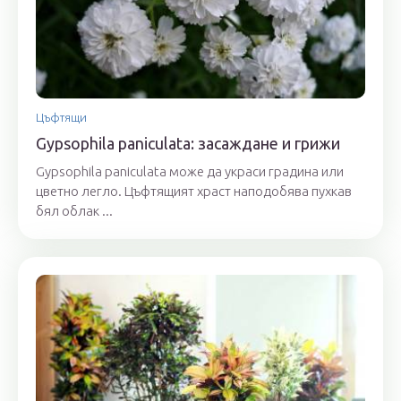
Цъфтящи
Gypsophila paniculata: засаждане и грижи
Gypsophila paniculata може да украси градина или
цветно легло. Цъфтящият храст наподобява пухкав
бял облак ...