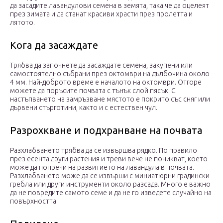
да засадите лавандулови семена в земята, така че да оцелеят
през зимата и да станат красиви храсти през пролетта и
лятото.
Кога да засаждате
Трябва да започнете да засаждате семена, закупени или
самостоятелно събрани през октомври на дълбочина около
4 мм. Най-доброто време е началото на октомври. Отгоре
можете да поръсите почвата с тънък слой пясък. С
настъпването на замръзване мястото е покрито със сняг или
дървени стърготини, както и с естествен чул.
Разрохкване и подхранване на почвата
Разхлабването трябва да се извършва рядко. По правило
през есента други растения и треви вече не поникват, което
може да попречи на развитието на лавандула в почвата.
Разхлабването може да се извърши с миниатюрни градински
гребла или други инструменти около разсада. Много е важно
да не повредите самото семе и да не го изведете случайно на
повърхността.