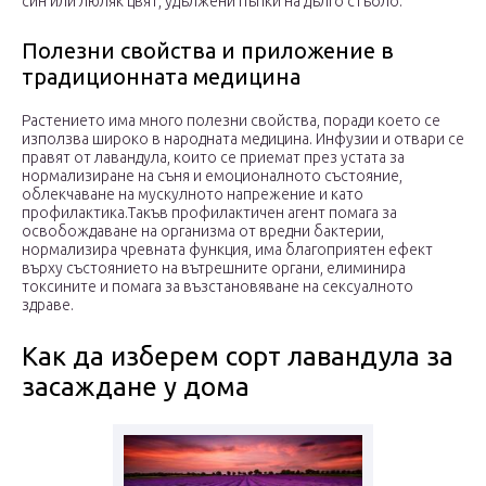
син или люляк цвят, удължени пъпки на дълго стъбло.
Полезни свойства и приложение в
традиционната медицина
Растението има много полезни свойства, поради което се
използва широко в народната медицина. Инфузии и отвари се
правят от лавандула, които се приемат през устата за
нормализиране на съня и емоционалното състояние,
облекчаване на мускулното напрежение и като
профилактика.Такъв профилактичен агент помага за
освобождаване на организма от вредни бактерии,
нормализира чревната функция, има благоприятен ефект
върху състоянието на вътрешните органи, елиминира
токсините и помага за възстановяване на сексуалното
здраве.
Как да изберем сорт лавандула за
засаждане у дома