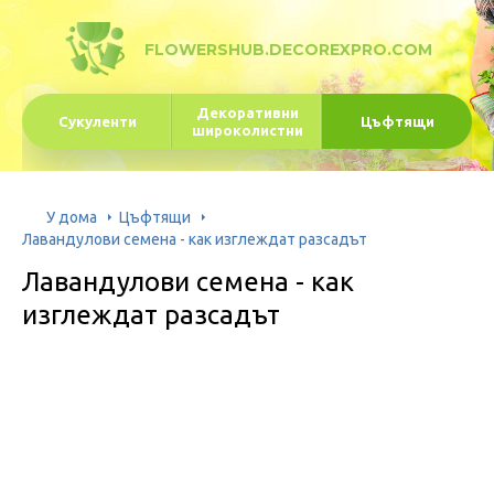
FLOWERSHUB.DECOREXPRO.COM
Декоративни
Сукуленти
Цъфтящи
широколистни
У дома
Цъфтящи
Лавандулови семена - как изглеждат разсадът
Лавандулови семена - как
изглеждат разсадът