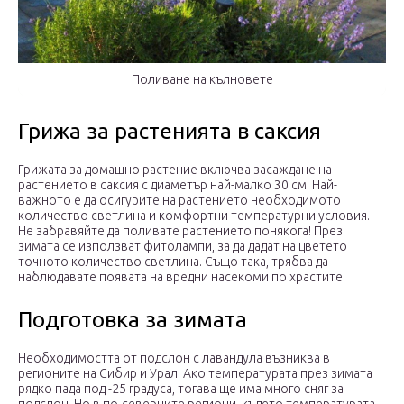
Поливане на кълновете
Грижа за растенията в саксия
Грижата за домашно растение включва засаждане на
растението в саксия с диаметър най-малко 30 см. Най-
важното е да осигурите на растението необходимото
количество светлина и комфортни температурни условия.
Не забравяйте да поливате растението понякога! През
зимата се използват фитолампи, за да дадат на цветето
точното количество светлина. Също така, трябва да
наблюдавате появата на вредни насекоми по храстите.
Подготовка за зимата
Необходимостта от подслон с лавандула възниква в
регионите на Сибир и Урал. Ако температурата през зимата
рядко пада под -25 градуса, тогава ще има много сняг за
подслон. Но в по-северните региони, където температурата