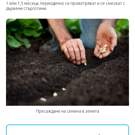
1 или 1,5 месеца, периодично се проветряват и се смесват с
дървени стърготини.
Пресаждане на семена в земята