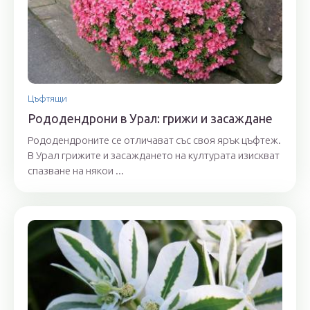
Цъфтящи
Рододендрони в Урал: грижи и засаждане
Рододендроните се отличават със своя ярък цъфтеж.
В Урал грижите и засаждането на културата изискват
спазване на някои ...