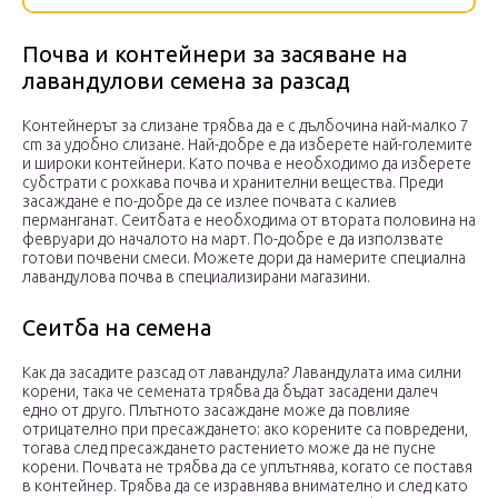
Почва и контейнери за засяване на
лавандулови семена за разсад
Контейнерът за слизане трябва да е с дълбочина най-малко 7
cm за удобно слизане. Най-добре е да изберете най-големите
и широки контейнери. Като почва е необходимо да изберете
субстрати с рохкава почва и хранителни вещества. Преди
засаждане е по-добре да се излее почвата с калиев
перманганат. Сеитбата е необходима от втората половина на
февруари до началото на март. По-добре е да използвате
готови почвени смеси. Можете дори да намерите специална
лавандулова почва в специализирани магазини.
Сеитба на семена
Как да засадите разсад от лавандула? Лавандулата има силни
корени, така че семената трябва да бъдат засадени далеч
едно от друго. Плътното засаждане може да повлияе
отрицателно при пресаждането: ако корените са повредени,
тогава след пресаждането растението може да не пусне
корени. Почвата не трябва да се уплътнява, когато се поставя
в контейнер. Трябва да се изравнява внимателно и след като