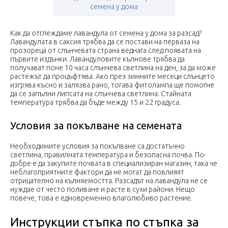
семена у дома
Как да отглеждаме лавандула от семена у дома за разсад?
Лавандулата в саксия трябва да се постави на перваза на
прозореца от слънчевата страна веднага след появата на
първите издънки. Лавандуловите кълнове трябва да
получават поне 10 часа слънчева светлина на ден, за да може
растежът да процъфтява. Ако през зимните месеци слънцето
изгрява късно и залязва рано, тогава фитолампа ще помогне
да се запълни липсата на слънчева светлина. Стайната
температура трябва да бъде между 15 и 22 градуса.
Условия за покълване на семената
Необходимите условия за покълване са достатъчно
светлина, правилната температура и безопасна почва. По-
добре е да закупите почвата в специализиран магазин, така че
неблагоприятните фактори да не могат да повлияят
отрицателно на кълняемостта. Разсадът на лавандула не се
нуждае от често поливане и расте в сухи райони. Нещо
повече, това е едновременно влаголюбиво растение.
Инструкции стъпка по стъпка за