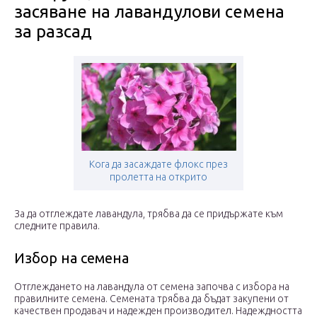
засяване на лавандулови семена
за разсад
Кога да засаждате флокс през
пролетта на открито
За да отглеждате лавандула, трябва да се придържате към
следните правила.
Избор на семена
Отглеждането на лавандула от семена започва с избора на
правилните семена. Семената трябва да бъдат закупени от
качествен продавач и надежден производител. Надеждността