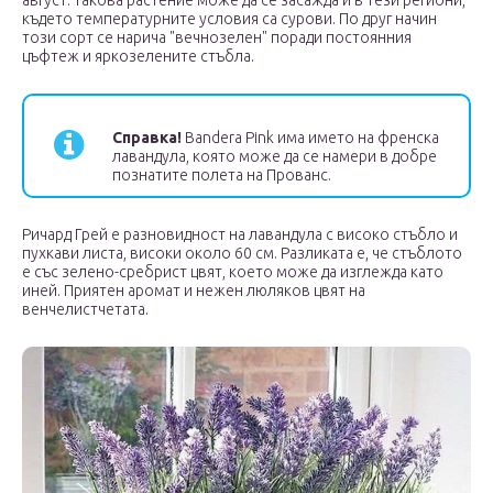
където температурните условия са сурови. По друг начин
този сорт се нарича "вечнозелен" поради постоянния
цъфтеж и яркозелените стъбла.
Справка!
Bandera Pink има името на френска
лавандула, която може да се намери в добре
познатите полета на Прованс.
Ричард Грей е разновидност на лавандула с високо стъбло и
пухкави листа, високи около 60 см. Разликата е, че стъблото
е със зелено-сребрист цвят, което може да изглежда като
иней. Приятен аромат и нежен люляков цвят на
венчелистчетата.