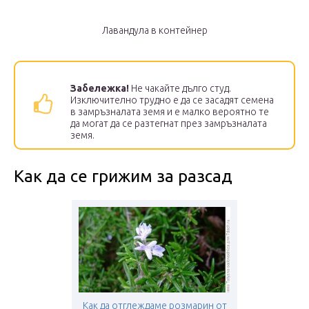
Лавандула в контейнер
Забележка!
Не чакайте дълго студ.
Изключително трудно е да се засадят семена
в замръзналата земя и е малко вероятно те
да могат да се разтегнат през замръзналата
земя.
Как да се грижим за разсад
Как да отглеждаме розмарин от