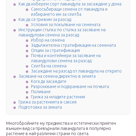
Как да изберем сорт лавандула за засаждане у дома
Самосъбиращи семена от лавандула и
избирането им за сеитба
Как да се грижим за разсад
Условия за покълване на семената
Инструкции стъпка по стъпка за засяване на
лавандулови семена за разсад
Избор на семена
Задължителна стратификация на семената
Опции за стратификация
Почва и контейнери за засяване на
лавандулови семена за разсад
Сеитба на семена
Засаждане на разсад от лавандула на открито
Засяване на семена директно в земята
Кога да засаждате
Разрохкване и подхранване на почвата
Поливане
Грижа за младите растения
Грижа за растенията в саксия
Подготовка за зимата
Многобройните му предимства и естетически приятен
външен вид са превърнали лавандулата в популярно
растение в най-различни страни по света.