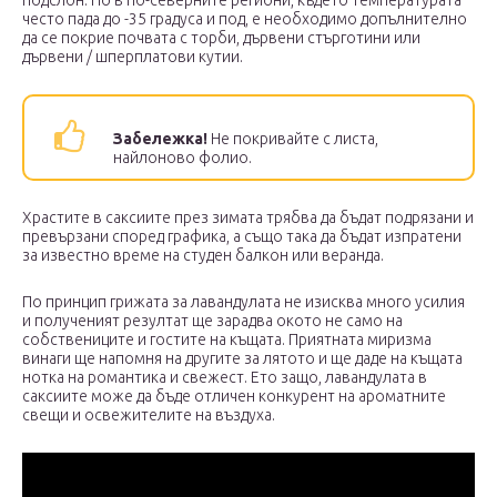
често пада до -35 градуса и под, е необходимо допълнително
да се покрие почвата с торби, дървени стърготини или
дървени / шперплатови кутии.
Забележка!
Не покривайте с листа,
найлоново фолио.
Храстите в саксиите през зимата трябва да бъдат подрязани и
превързани според графика, а също така да бъдат изпратени
за известно време на студен балкон или веранда.
По принцип грижата за лавандулата не изисква много усилия
и полученият резултат ще зарадва окото не само на
собствениците и гостите на къщата. Приятната миризма
винаги ще напомня на другите за лятото и ще даде на къщата
нотка на романтика и свежест. Ето защо, лавандулата в
саксиите може да бъде отличен конкурент на ароматните
свещи и освежителите на въздуха.