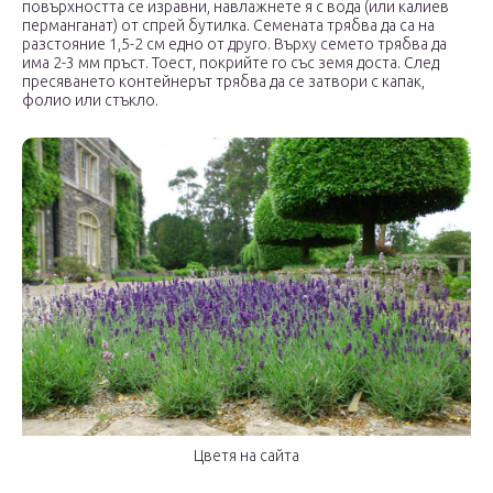
повърхността се изравни, навлажнете я с вода (или калиев
перманганат) от спрей бутилка. Семената трябва да са на
разстояние 1,5-2 см едно от друго. Върху семето трябва да
има 2-3 мм пръст. Тоест, покрийте го със земя доста. След
пресяването контейнерът трябва да се затвори с капак,
фолио или стъкло.
Цветя на сайта