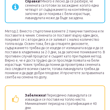
Справка!
Много е лесно да се разбере, че
семената са готови за засаждане: когато една
четвърт от съдържанието на контейнера
започне да се покрива с бели израстъци,
лавандулата може да бъде засадена.
Метод 2. Вместо стърготини вземете 2 памучни тампона и ги
поставете в чиния. Семената се поставят върху един диск,
покриват се с втори диск и се заливат с малко количество
топла вода. Освен това, без да отваряте дисковете,
съдържанието трябва да се изцеди от излишната вода и да се
постави в хладилника за 2-3 дни, за да започне поникването. В
противен случай процесът е същият като при първия метод.
Вярно е, че е доста трудно да се проследи появата на бели
израстъци. Човек трябва да помни да проветрява семената.
Ако следвате всички съвети, тогава лавандулата трябва да
поникне и да даде добри плодове. И прочетете за правилната
сеитба на семена по-долу.
Забележка!
Периодично лавандулата се
изважда и се поставя на топло място.
Минималният период на стратификация е 40
дни.