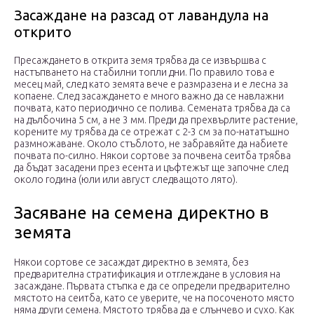
Засаждане на разсад от лавандула на
открито
Пресаждането в открита земя трябва да се извършва с
настъпването на стабилни топли дни. По правило това е
месец май, след като земята вече е размразена и е лесна за
копаене. След засаждането е много важно да се навлажни
почвата, като периодично се полива. Семената трябва да са
на дълбочина 5 см, а не 3 мм. Преди да прехвърлите растение,
корените му трябва да се отрежат с 2-3 см за по-нататъшно
размножаване. Около стъблото, не забравяйте да набиете
почвата по-силно. Някои сортове за почвена сеитба трябва
да бъдат засадени през есента и цъфтежът ще започне след
около година (юли или август следващото лято).
Засяване на семена директно в
земята
Някои сортове се засаждат директно в земята, без
предварителна стратификация и отглеждане в условия на
засаждане. Първата стъпка е да се определи предварително
мястото на сеитба, като се уверите, че на посоченото място
няма други семена. Мястото трябва да е слънчево и сухо. Как