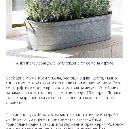
Английска лавандула, отглеждане от семена у дома
Сребърна мъгла. Къси стъбла, растящи в диви цветя, тъмно
синьо-виолетови с почти бели или сиви венчелистчета. Този
сорт цъфти особено красиво към края на август. Устойчив е
на замръзване и толерира замръзване до -15 градуса. Поради
това е разрешено да се сеят на парцели в южната част на
страната.
Платинено русо. Много компактни храсти с височина до 40
см. Те могат да оцелеят през зимата само ако бъдат
трансплантирани в саксии или държани в оранжерия. Розово-