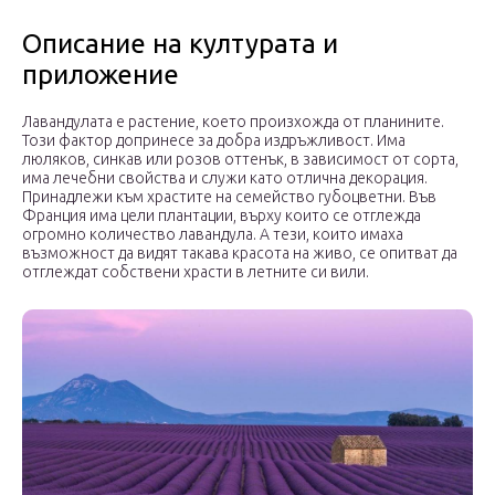
Описание на културата и
приложение
Лавандулата е растение, което произхожда от планините.
Този фактор допринесе за добра издръжливост. Има
люляков, синкав или розов оттенък, в зависимост от сорта,
има лечебни свойства и служи като отлична декорация.
Принадлежи към храстите на семейство губоцветни. Във
Франция има цели плантации, върху които се отглежда
огромно количество лавандула. А тези, които имаха
възможност да видят такава красота на живо, се опитват да
отглеждат собствени храсти в летните си вили.