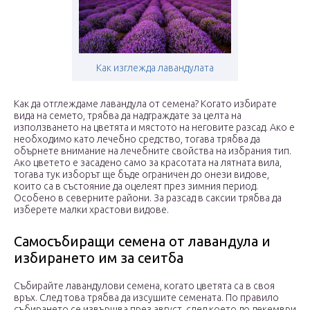
Как изглежда лавандулата
Как да отглеждаме лавандула от семена? Когато избирате
вида на семето, трябва да надграждате за целта на
използването на цветята и мястото на неговите разсад. Ако е
необходимо като лечебно средство, тогава трябва да
обърнете внимание на лечебните свойства на избрания тип.
Ако цветето е засадено само за красотата на лятната вила,
тогава тук изборът ще бъде ограничен до онези видове,
които са в състояние да оцелеят през зимния период.
Особено в северните райони. За разсад в саксии трябва да
изберете малки храстови видове.
Самосъбиращи семена от лавандула и
избирането им за сеитба
Събирайте лавандулови семена, когато цветята са в своя
връх. След това трябва да изсушите семената. По правило
събирането се извършва през август, след което до декември