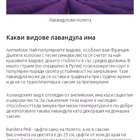
Лавандулови полета
Какви видове лавандула има
Английски. Най-популярните видове, особено във Франция.
Дългите колоски с тесни синкави листа се считат за най-
красивите видове, докато стъблото е със средна дължина. В
много страни (по-специално в Русия) този конкретен сорт е
популярен поради своята устойчивост на замръзване. Тази
лавандула може да се остави в градината при студено време
и да не се трансплантира в саксии за презимуване.
Холандският вид е отгледан от английския, има къси съцветия
и широки листа. За съжаление този вид не е наследил
способността да зимува при ниски температури и е по-добре
да използвате такава лавандула като декорация на домашна
саксия.
Bandera Pink - цъфти само на полето, а не в саксии.
Височината на цветята е до 25 см, цъфти от юли до края на
август. Такова растение може да се засажда и в тези региони,