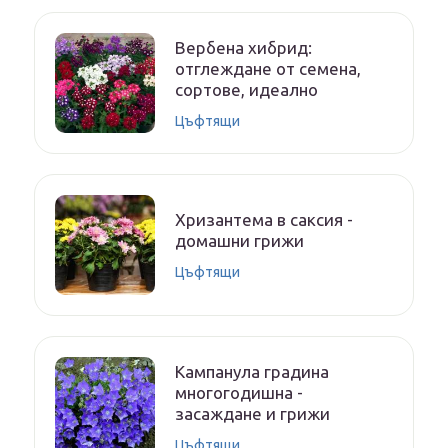
Вербена хибрид:
отглеждане от семена,
сортове, идеално
Цъфтящи
Хризантема в саксия -
домашни грижи
Цъфтящи
Кампанула градина
многогодишна -
засаждане и грижи
Цъфтящи