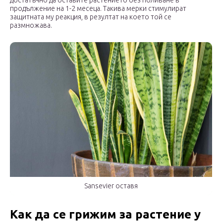
достатъчно да оставите растението без поливане в
продължение на 1-2 месеца. Такива мерки стимулират
защитната му реакция, в резултат на което той се
размножава.
Sansevier оставя
Как да се грижим за растение у