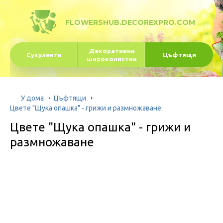
FLOWERSHUB.DECOREXPRO.COM
Декоративни
Сукуленти
Цъфтящи
широколистни
У дома
Цъфтящи
Цвете "Щука опашка" - грижи и размножаване
Цвете "Щука опашка" - грижи и
размножаване