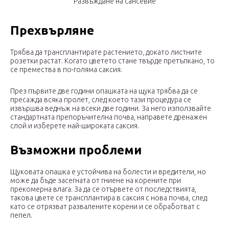
Развъждане на сансевие
Прехвърляне
Трябва да трансплантирате растението, докато листните
розетки растат. Когато цветето стане твърде претъпкано, то
се премества в по-голяма саксия.
През първите две години опашката на щука трябва да се
пресажда всяка пролет, след което тази процедура се
извършва веднъж на всеки две години. За него използвайте
стандартната препоръчителна почва, направете дренажен
слой и изберете най-широката саксия.
Възможни проблеми
Щуковата опашка е устойчива на болести и вредители, но
може да бъде засегната от гниене на корените при
прекомерна влага. За да се отървете от последствията,
такова цвете се трансплантира в саксия с нова почва, след
като се отрязват развалените корени и се обработват с
пепел.