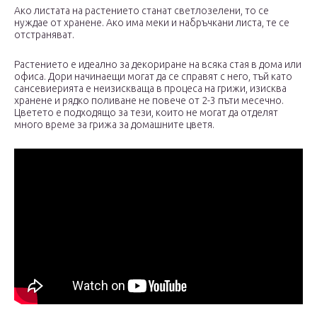
Ако листата на растението станат светлозелени, то се
нуждае от хранене. Ако има меки и набръчкани листа, те се
отстраняват.
Растението е идеално за декориране на всяка стая в дома или
офиса. Дори начинаещи могат да се справят с него, тъй като
сансевиерията е неизискваща в процеса на грижи, изисква
хранене и рядко поливане не повече от 2-3 пъти месечно.
Цветето е подходящо за тези, които не могат да отделят
много време за грижа за домашните цветя.