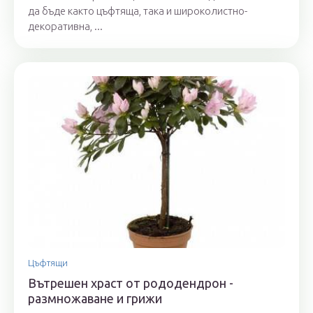
да бъде както цъфтяща, така и широколистно-
декоративна, ...
Цъфтящи
Вътрешен храст от рододендрон -
размножаване и грижи