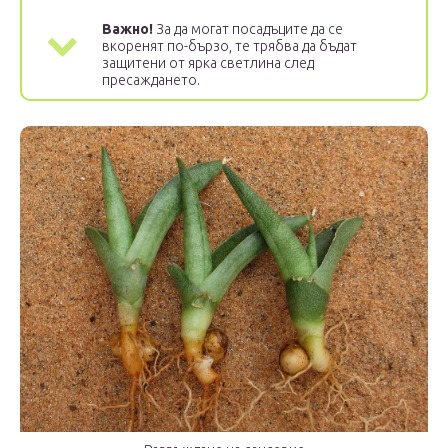
Важно!
За да могат посадъците да се
вкоренят по-бързо, те трябва да бъдат
защитени от ярка светлина след
пресаждането.