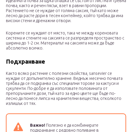
Идеалната почва за щука опашка се състои от листна и тревна
почва, както и речен пясък, взет в равни пропорции.
Растението не се нуждае от голяма саксия, тъй като може
лесно да расте дори в тесен контейнер, който трябва да има
високи стени и дренажни отвори.
Корените се нуждаят от място, така че между кореновата
система и стените на саксията се разпределя пространство с
ширина до 1-2 см. Материалът на саксията може да бъде
абсолютно всичко.
Подхранване
Както всяко растение с полезни свойства, sansevier се
нуждае от допълнително хранене. Веднъж месечно почвата
трябва да се подхранва със специални торове за кактуси и
сукуленти. По-добре е да използвате половината от
препоръчаните дози, тъй като за едно цвете ще бъде по-
лесно да понесе липса на хранителни вещества, отколкото
излишък от тях.
Важно!
Полезно е да комбинирате
подхранване с редовно поливане в