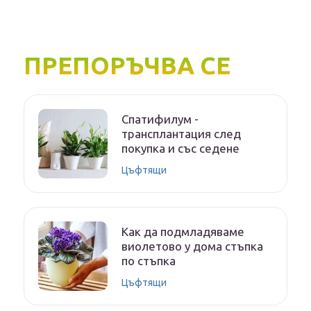
ПРЕПОРЪЧВА СЕ
Спатифилум -
трансплантация след
покупка и със седене
Цъфтящи
Как да подмладяваме
виолетово у дома стъпка
по стъпка
Цъфтящи