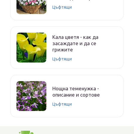
Цъфтящи
Кала цветя - как да
засаждате и да се
грижите
Цъфтящи
Нощна теменужка -
описание и сортове
Цъфтящи