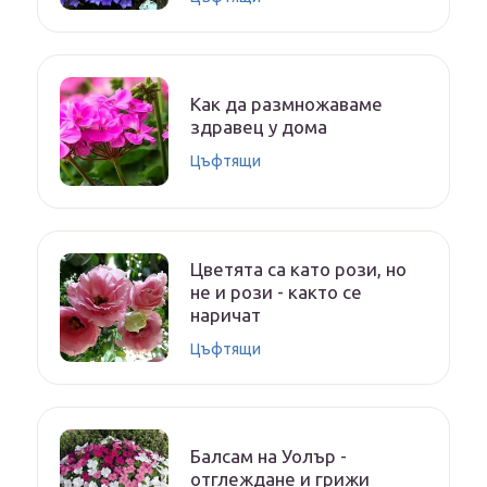
Как да размножаваме
здравец у дома
Цъфтящи
Цветята са като рози, но
не и рози - както се
наричат
Цъфтящи
Балсам на Уолър -
отглеждане и грижи