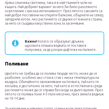
пряка слънчева светлина, така и в най-тъмните ъгли на
къщата. Най-добрият вариант за него би било разсеяното
осветление с висока интензивност. През лятото саксиите са
най-добре поставени на открити балкони, обърнати на север,
запад или изток. Ако растението се държи от южната страна,
за него се създава изкуствена зона за засенчване.
Важно!
Когато се образуват дръжки,
щуковата опашка веднага се поставя в
полусянка, за да ускори цъфтежа на пъпките.
Поливане
Цветето не трябва да се полива твърде често, може да се
разболее, особено ако стои в стая с ниска температура на
въздуха. Обичайното овлажняване на почвата, тъй като тя
изсъхва, е достатъчно за него, тъй като в естествената среда
растението може да се справи без вода за дълго време. През
лятото се полива поне 4-5 пъти месечно, през зимата веднъж
на 10-14 дни.
За напояване е идеална топла, утаена вода; през горещия