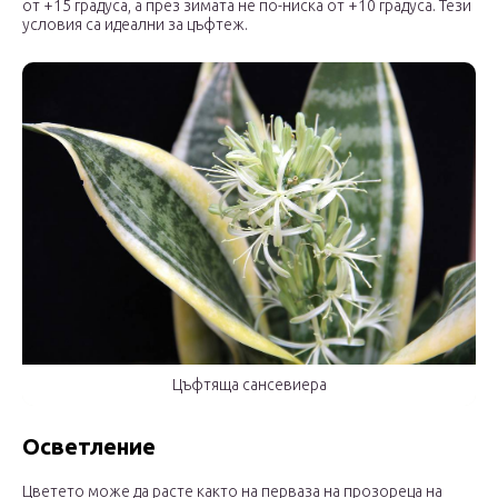
от +15 градуса, а през зимата не по-ниска от +10 градуса. Тези
условия са идеални за цъфтеж.
Цъфтяща сансевиера
Осветление
Цветето може да расте както на перваза на прозореца на