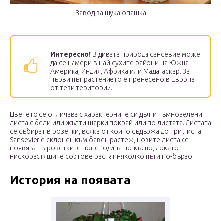
Завод за щука опашка
Интересно!
В дивата природа сансевие може
да се намери в най-сухите райони на Южна
Америка, Индия, Африка или Мадагаскар. За
първи път растението е пренесено в Европа
от тези територии.
Цветето се отличава с характерните си дълги тъмнозелени
листа с бели или жълти шарки покрай или по листата. Листата
се събират в розетки, всяка от които съдържа до три листа.
Sansevier е склонен към бавен растеж, новите листа се
появяват в розетките поне година по-късно, докато
нискорастящите сортове растат няколко пъти по-бързо.
История на появата