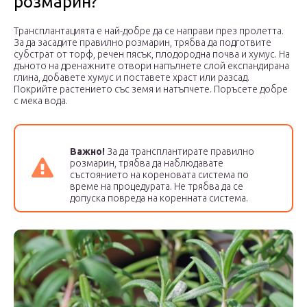
розмарин?
Трансплантацията е най-добре да се направи през пролетта.
За да засадите правилно розмарин, трябва да подготвите
субстрат от торф, речен пясък, плодородна почва и хумус. На
дъното на дренажните отвори напълнете слой експандирана
глина, добавете хумус и поставете храст или разсад.
Покрийте растението със земя и натъпчете. Поръсете добре
с мека вода.
Важно!
За да трансплантирате правилно
розмарин, трябва да наблюдавате
състоянието на кореновата система по
време на процедурата. Не трябва да се
допуска повреда на коренната система.