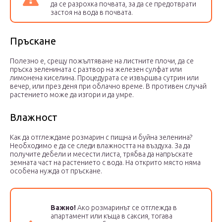
да се разрохка почвата, за да се предотврати
застоя на вода в почвата.
Пръскане
Полезно е, срещу пожълтяване на листните плочи, да се
пръска зеленината с разтвор на железен сулфат или
лимонена киселина. Процедурата се извършва сутрин или
вечер, или през деня при облачно време. В противен случай
растението може да изгори и да умре.
Влажност
Как да отглеждаме розмарин с пищна и буйна зеленина?
Необходимо е да се следи влажността на въздуха. За да
получите дебели и месести листа, трябва да напръскате
земната част на растението с вода. На открито място няма
особена нужда от пръскане.
Важно!
Ако розмаринът се отглежда в
апартамент или къща в саксия, тогава