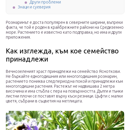
Други проблеми
Знаци и суеверия
Розмаринът е доста популярен в северните ширини, въпреки
факта, че той е роден в крайбрежните райони на Средиземно
море. Растението е известно като подправка, но има и други
приложения.
Как изглежда, към кое семейство
принадлежи
Вечнозеленият храст принадлежи на семейство Ясноткови.
Не бъркайте едногодишния или многогодишния розмарин,
растението пониква след период на покой и принадлежи към
многогодишни растения. Растежът не надвишава 2 метра
височина и има стъбла с пера на повърхността. Дълги и тънки
листни плочи се поставят върху къси резници. Цъфти с малки
цветя, събрани в съцветия на метлицата.