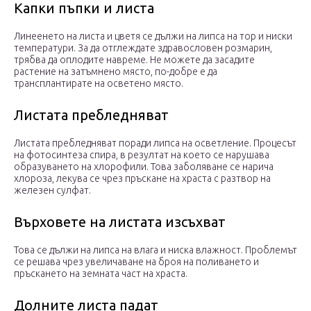
Капки пъпки и листа
Линеенето на листа и цветя се дължи на липса на тор и ниски
температури. За да отглеждате здравословен розмарин,
трябва да оплодите навреме. Не можете да засадите
растение на затъмнено място, по-добре е да
трансплантирате на осветено място.
Листата пребледняват
Листата пребледняват поради липса на осветление. Процесът
на фотосинтеза спира, в резултат на което се нарушава
образуването на хлорофили. Това заболяване се нарича
хлороза, лекува се чрез пръскане на храста с разтвор на
железен сулфат.
Върховете на листата изсъхват
Това се дължи на липса на влага и ниска влажност. Проблемът
се решава чрез увеличаване на броя на поливането и
пръскането на земната част на храста.
Долните листа падат