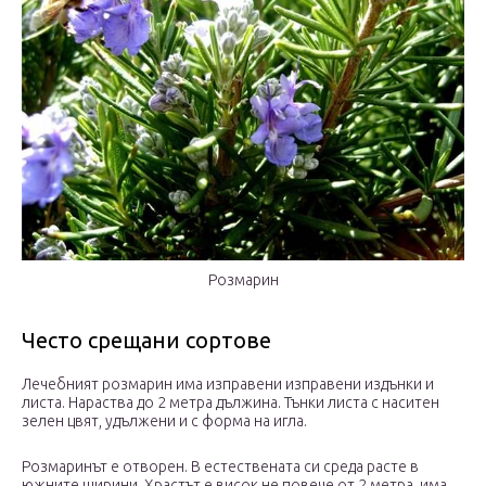
Розмарин
Често срещани сортове
Лечебният розмарин има изправени изправени издънки и
листа. Нараства до 2 метра дължина. Тънки листа с наситен
зелен цвят, удължени и с форма на игла.
Розмаринът е отворен. В естествената си среда расте в
южните ширини. Храстът е висок не повече от 2 метра, има