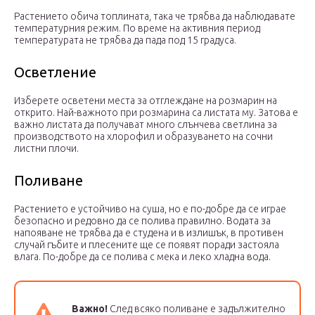
Растението обича топлината, така че трябва да наблюдавате
температурния режим. По време на активния период
температурата не трябва да пада под 15 градуса.
Осветление
Изберете осветени места за отглеждане на розмарин на
открито. Най-важното при розмарина са листата му. Затова е
важно листата да получават много слънчева светлина за
производството на хлорофил и образуването на сочни
листни плочи.
Поливане
Растението е устойчиво на суша, но е по-добре да се играе
безопасно и редовно да се полива правилно. Водата за
напояване не трябва да е студена и в излишък, в противен
случай гъбите и плесените ще се появят поради застояла
влага. По-добре да се полива с мека и леко хладна вода.
Важно!
След всяко поливане е задължително