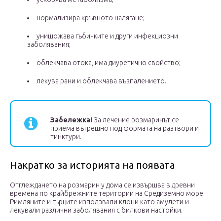
нормализира кръвното налягане;
унищожава гъбичките и други инфекциозни
заболявания;
облекчава отока, има диуретично свойство;
лекува рани и облекчава възпалението.
Забележка!
За лечение розмаринът се
приема вътрешно под формата на разтвори и
тинктури.
Накратко за историята на появата
Отглеждането на розмарин у дома се извършва в древни
времена по крайбрежните територии на Средиземно море.
Римляните и гърците използвали клони като амулети и
лекували различни заболявания с билкови настойки.