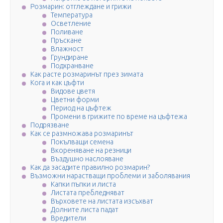
Розмарин: отглеждане и грижи
Температура
Осветление
Поливане
Пръскане
Влажност
Грундиране
Подхранване
Как расте розмаринът през зимата
Кога и как цъфти
Видове цветя
Цветни форми
Период на цъфтеж
Промени в грижите по време на цъфтежа
Подрязване
Как се размножава розмаринът
Покълващи семена
Вкореняване на резници
Въздушно наслояване
Как да засадите правилно розмарин?
Възможни нарастващи проблеми и заболявания
Капки пъпки и листа
Листата пребледняват
Върховете на листата изсъхват
Долните листа падат
Вредители