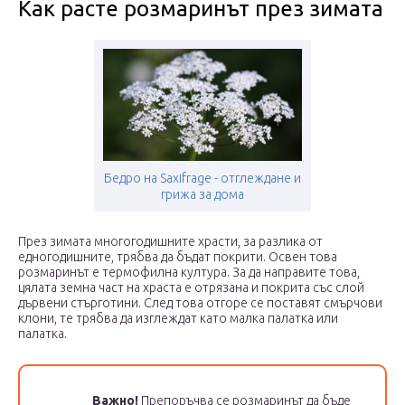
Как расте розмаринът през зимата
Бедро на Saxifrage - отглеждане и
грижа за дома
През зимата многогодишните храсти, за разлика от
едногодишните, трябва да бъдат покрити. Освен това
розмаринът е термофилна култура. За да направите това,
цялата земна част на храста е отрязана и покрита със слой
дървени стърготини. След това отгоре се поставят смърчови
клони, те трябва да изглеждат като малка палатка или
палатка.
Важно!
Препоръчва се розмаринът да бъде