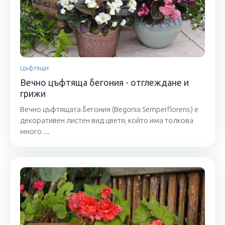
Цъфтящи
Вечно цъфтяща бегония - отглеждане и
грижи
Вечно цъфтящата бегония (Begonia Semperflorens) е
декоративен листен вид цветя, който има толкова
много ...