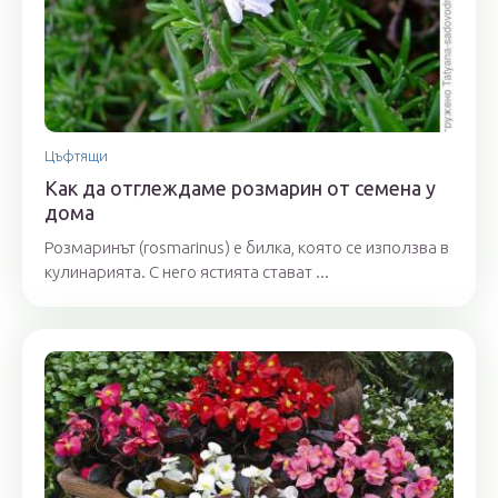
Цъфтящи
Как да отглеждаме розмарин от семена у
дома
Розмаринът (rosmarinus) е билка, която се използва в
кулинарията. С него ястията стават ...