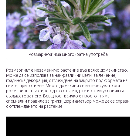
Розмаринът има многократна употреба
Розмаринът е незаменимо растение във всяко домакинство.
Може да се използва за най-различни цели: за лечение,
градинска декорация, отглеждане на закрито под формата на
цвете, при готвене. Много домакини се интересуват кога
розмаринът цъфти, как да го отглеждате и какви условия да
създадете за него. Всъщност всичко е просто - няма
специални правила за грижи, дори аматьор може да се справи
с отглеждането на растение.