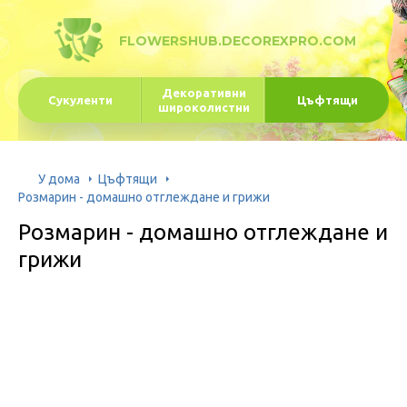
FLOWERSHUB.DECOREXPRO.COM
Декоративни
Сукуленти
Цъфтящи
широколистни
У дома
Цъфтящи
Розмарин - домашно отглеждане и грижи
Розмарин - домашно отглеждане и
грижи