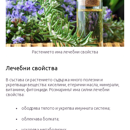
Растението има лечебни свойства
Лечебни свойства
В състава си растението съдържа много полезни и
укрепващи вещества: киселини, етерични масла, минерали,
витамини, фитонциди. Розмаринът има силни лечебни
свойства:
ободрява тялото и укрепва имунната система;
облекчава болката;
ускорява метаболизма;