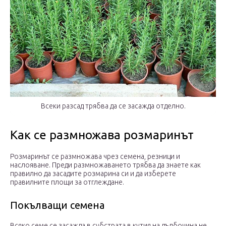
Всеки разсад трябва да се засажда отделно.
Как се размножава розмаринът
Розмаринът се размножава чрез семена, резници и
наслояване. Преди размножаването трябва да знаете как
правилно да засадите розмарина си и да изберете
правилните площи за отглеждане.
Покълващи семена
Всяко семе се засажда в субстрата в кутия на дълбочина не