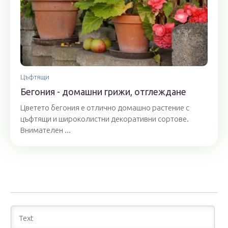
Цъфтящи
Бегония - домашни грижи, отглеждане
Цветето бегония е отлично домашно растение с
цъфтящи и широколистни декоративни сортове.
Внимателен ...