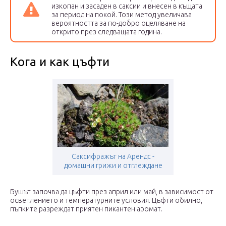
изкопан и засаден в саксии и внесен в къщата
за период на покой. Този метод увеличава
вероятността за по-добро оцеляване на
открито през следващата година.
Кога и как цъфти
Саксифражът на Арендс -
домашни грижи и отглеждане
Бушът започва да цъфти през април или май, в зависимост от
осветлението и температурните условия. Цъфти обилно,
пъпките разреждат приятен пикантен аромат.