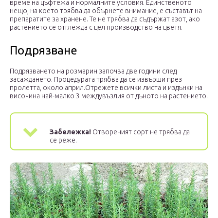
време на цъфтежа и нормалните условия. Единственото
нещо, на което трябва да обърнете внимание, е съставът на
препаратите за хранене. Те не трябва да съдържат азот, ако
растението се отглежда с цел производство на цветя.
Подрязване
Подрязването на розмарин започва две години след
засаждането. Процедурата трябва да се извърши през
пролетта, около април.Отрежете всички листа и издънки на
височина най-малко 3 междувъзлия от дъното на растението.
Забележка!
Отвореният сорт не трябва да
се реже.