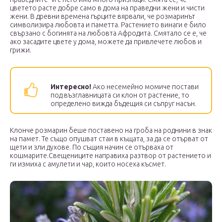
цветето расте добре само в дома на праведни жени и чисти
жени. В древни времена гърците вярвали, че розмаринът
символизира любовта и паметта. Растението винаги е било
свързано с богинята на любовта Афродита. Смятало се е, че
ако засадите цвете у дома, можете да привлечете любов и
грижи.
Интересно!
Ако несемейно момиче постави
под възглавницата си клон от растение, то
определено вижда бъдещия си съпруг насън.
Клонче розмарин беше поставено на гроба на роднини в знак
на памет. Те също опушват стаи в къщата, за да се отърват от
щети и зли духове. По същия начин се отърваха от
кошмарите.Свещениците направиха разтвор от растението и
ги измиха с амулети и чар, които носеха късмет.