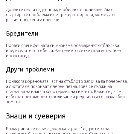
Долните листа падат поради обилното поливане. Ако
стартирате проблема и не третирате храста, може да се
развият плесени и плесени.
Вредители
Поради специфичната си миризма розмаринът отблъсква
вредителите от себе си. Растението се счита за естествен
инсектицид.
Други проблеми
Понякога кореновата част на стъблото започва да почернява,
а листата се покриват с черни петна. Това се дължи на
стагнация на влага и хипотермия на цветето. Важно е да се
избягва прекомерното поливане и редовно да се разхлабва
земята.
Знаци и суеверия
Розмаринът се нарича „морската роса“ и „цветето на
праведните“ и с него има много признаци. Смята се, че