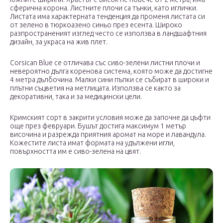
сферична корона. Листните плочи са тънки, като иглички.
Листата има характерната тенденция да променя листата си
от зелено в тюркоазено синьо през есента. Широко
разпространеният изглед често се използва в ландшафтния
дизайн, за украса на жив плет.
Corsican Blue се отличава със сиво-зелени листни плочи и
невероятно дълга коренова система, която може да достигне
4 метра дълбочина. Малки сини пъпки се събират в широки и
плътни съцветия на метлицата. Използва се както за
декоративни, така и за медицински цели.
Кримският сорт в закрити условия може да започне да цъфти
още през февруари. Бушът достига максимум 1 метър
височина и разрежда приятния аромат на море и лавандула.
Кожестите листа имат формата на удължени игли,
повърхността им е сиво-зелена на цвят.