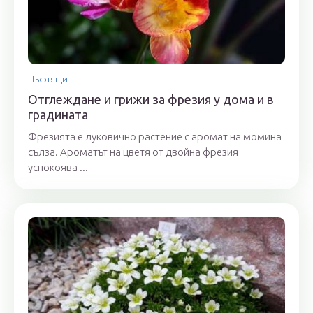
Цъфтящи
Отглеждане и грижи за фрезия у дома и в
градината
Фрезията е луковично растение с аромат на момина
сълза. Ароматът на цветя от двойна фрезия
успокоява ...