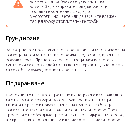
влажността трябва да се увеличи през
зимата. За да направите това, можете да
поставите контейнер с вода до
многогодишно цвете или да закачите влажен
парцал върху отоплителните тръби.
Грундиране
Засаждането и поддържането на розмарина изисква избор на
подходяща почва. Растението обича плодородна, влажна и
рохкава почва. Препоръчително е преди засаждането в
дупките да се сложи слой дренажен материал на дъното им и
да се добави хумус, компост и речен пясък.
Подхранване
Състоянието на самото цвете ще ви подскаже как правилно
да отглеждате розмарин у дома. Бавният външен вид и
липсата на растеж показва липса на хранене. Трябва да
подхраните храста с минерални и органични торове. През
пролетта е необходимо да се внасят азотсъдържащи торове,
а в края на лятото органични и калиево-магнезиеви торове.