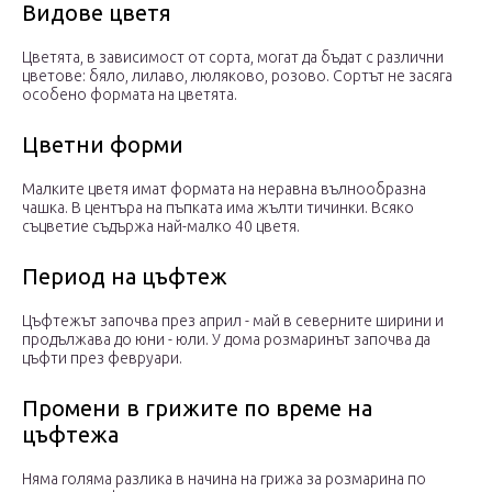
Видове цветя
Цветята, в зависимост от сорта, могат да бъдат с различни
цветове: бяло, лилаво, люляково, розово. Сортът не засяга
особено формата на цветята.
Цветни форми
Малките цветя имат формата на неравна вълнообразна
чашка. В центъра на пъпката има жълти тичинки. Всяко
съцветие съдържа най-малко 40 цветя.
Период на цъфтеж
Цъфтежът започва през април - май в северните ширини и
продължава до юни - юли. У дома розмаринът започва да
цъфти през февруари.
Промени в грижите по време на
цъфтежа
Няма голяма разлика в начина на грижа за розмарина по