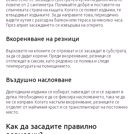
повече от 2 сантиметра. Поливайте добре и поставете на
слънчевата страна на къщата. Когато се появят издънки, те
втвърдяват издънките. За да направите това, периодично
вадете кутия с разсад на балкон или тераса за няколко часа.
През април засаждането се извършва на открито.
Вкореняване на резници
Върховете на клоните се отрязват и се засаждат в субстрата,
за да се дадат корени. Преди вкореняване, резници се
отглеждат в саксии, като редовно се полива и следи
температурата на помещението.
Въздушно наслояване
Двегодишни издънки се избират, навеждат се и се заравят в
дупка. Необходимо е да се фиксира наслояването, така че да
не се изправя. Когато настъпи вкореняване, резниците се
отделят от майчиния храст и се трансплантират на постоянно
място.
Как да засадите правилно