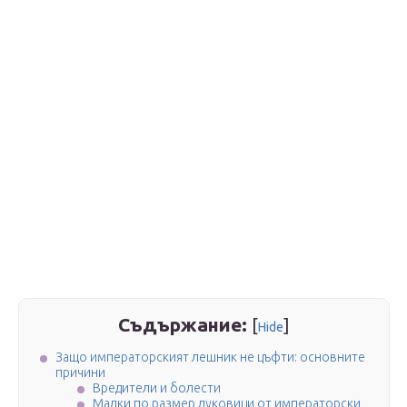
Съдържание:
[
]
Hide
Защо императорският лешник не цъфти: основните
причини
Вредители и болести
Малки по размер луковици от императорски