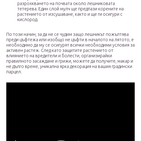
разрохкването на почвата около лешниковата
тетерева. Един слой мулч ще предпази корените на
растението от изсушаване, както и ще ги осигури с
кислород.
По този начин, за да не се чудим защо лешникът пожълтява
преди цъфтежа или изобщо не цъфти в началото на лятото, е
необходимо да му се осигурят всички необходими условия за
активен растеж. След като защитите растението от
влиянието на вредители и болести, организирайки
правилното засаждане и грижи, можете да получите, макар и
не дълго време, уникална ярка декорация на вашия градински
парцел.