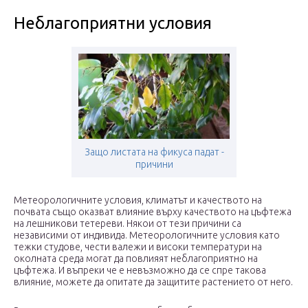
Неблагоприятни условия
Защо листата на фикуса падат -
причини
Метеорологичните условия, климатът и качеството на
почвата също оказват влияние върху качеството на цъфтежа
на лешникови тетереви. Някои от тези причини са
независими от индивида. Метеорологичните условия като
тежки студове, чести валежи и високи температури на
околната среда могат да повлияят неблагоприятно на
цъфтежа. И въпреки че е невъзможно да се спре такова
влияние, можете да опитате да защитите растението от него.