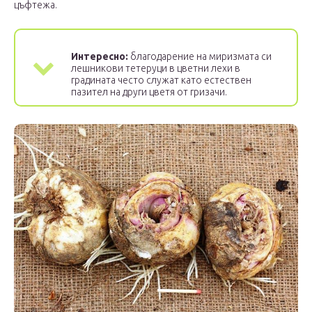
цъфтежа.
Интересно:
благодарение на миризмата си
лешникови тетеруци в цветни лехи в
градината често служат като естествен
пазител на други цветя от гризачи.