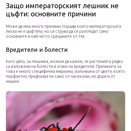
Защо императорският лешник не
цъфти: основните причини
Може да има много причини, поради които императорската
леска не е цъфтяла, но си струва да се разгледат само
основните и най-често срещаните от тях.
Вредители и болести
Като цяло, за лешника, можем да кажем, че растенията рядко
са изложени на болести и атаки на вредители. Причината за
това е много специфична миризма, излъчвана от цветя, която
перфектно предпазва не само от насекоми, но дори и от
мишки.