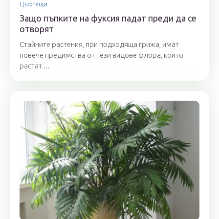
Цъфтящи
Защо пъпките на фуксия падат преди да се
отворят
Стайните растения, при подходяща грижа, имат
повече предимства от тези видове флора, които
растат ...