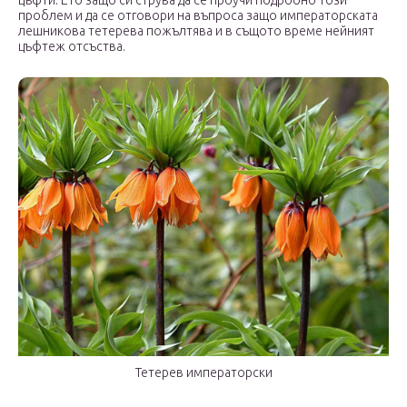
цъфти. Ето защо си струва да се проучи подробно този
проблем и да се отговори на въпроса защо императорската
лешникова тетерева пожълтява и в същото време нейният
цъфтеж отсъства.
Тетерев императорски