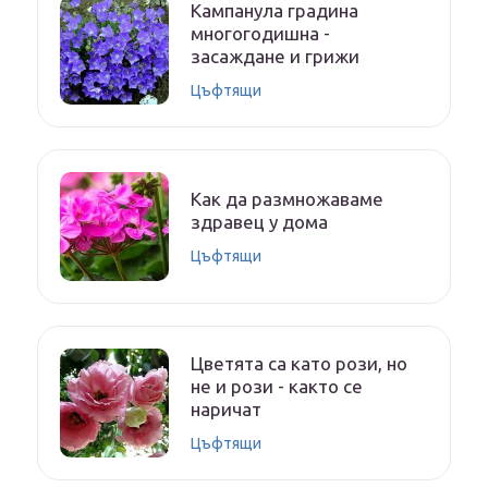
Кампанула градина
многогодишна -
засаждане и грижи
Цъфтящи
Как да размножаваме
здравец у дома
Цъфтящи
Цветята са като рози, но
не и рози - както се
наричат
Цъфтящи