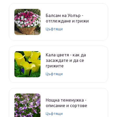
Балсам на Уолър -
отглеждане и грижи
Цъфтящи
Кала цветя - как да
засаждате и да се
грижите
Цъфтящи
Нощна теменужка -
описание и сортове
Цъфтящи