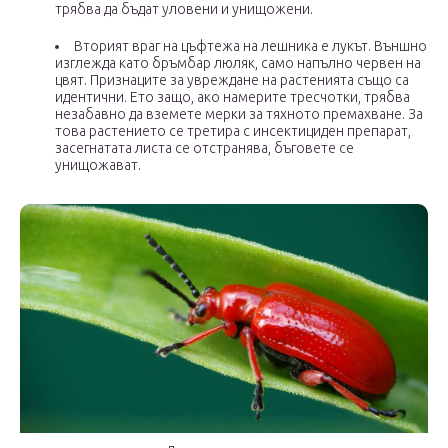
трябва да бъдат уловени и унищожени.
Вторият враг на цъфтежа на лешника е лукът. Външно
изглежда като бръмбар люляк, само напълно червен на
цвят. Признаците за увреждане на растенията също са
идентични. Ето защо, ако намерите тресчотки, трябва
незабавно да вземете мерки за тяхното премахване. За
това растението се третира с инсектициден препарат,
засегнатата листа се отстранява, бъговете се
унищожават.