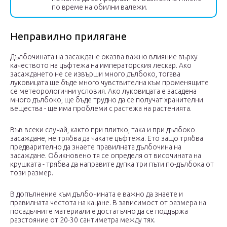
по време на обилни валежи.
Неправилно прилягане
Дълбочината на засаждане оказва важно влияние върху
качеството на цъфтежа на императорския лескар. Ако
засаждането не се извърши много дълбоко, тогава
луковицата ще бъде много чувствителна към променящите
се метеорологични условия. Ако луковицата е засадена
много дълбоко, ще бъде трудно да се получат хранителни
вещества - ще има проблеми с растежа на растенията.
Във всеки случай, както при плитко, така и при дълбоко
засаждане, не трябва да чакате цъфтежа. Ето защо трябва
предварително да знаете правилната дълбочина на
засаждане. Обикновено тя се определя от височината на
крушката - трябва да направите дупка три пъти по-дълбока от
този размер.
В допълнение към дълбочината е важно да знаете и
правилната честота на кацане. В зависимост от размера на
посадъчните материали е достатъчно да се поддържа
разстояние от 20-30 сантиметра между тях.