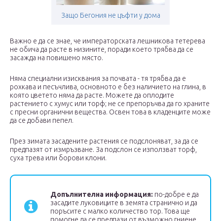
Защо Бегония не цъфти у дома
Важно е да се знае, че императорската лешникова тетерева
не обича да расте в низините, поради което трябва да се
засажда на повишено място.
Няма специални изисквания за почвата - тя трябва да е
рохкава и песъчлива, основното е без наличието на глина, в
която цветето няма да расте. Можете да оплодите
растението с хумус или торф; не се препоръчва да го храните
с пресни органични вещества. Освен това в кладенците може
да се добави пепел.
През зимата засадените растения се подслоняват, за да се
предпазят от измръзване. За подслон се използват торф,
суха трева или борови клони.
Допълнителна информация:
по-добре е да
засадите луковиците в земята странично и да
поръсите с малко количество тор. Това ще
помогне да се предпази от възможно гниене