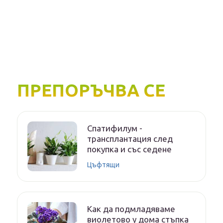
ПРЕПОРЪЧВА СЕ
Спатифилум -
трансплантация след
покупка и със седене
Цъфтящи
Как да подмладяваме
виолетово у дома стъпка