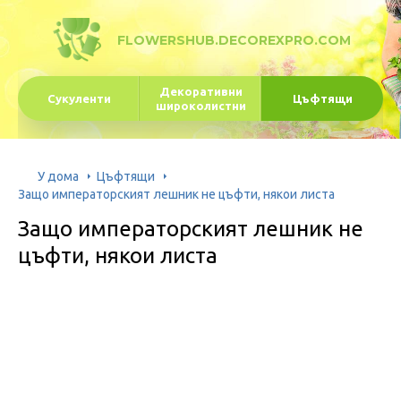
FLOWERSHUB.DECOREXPRO.COM
Декоративни
Сукуленти
Цъфтящи
широколистни
У дома
Цъфтящи
Защо императорският лешник не цъфти, някои листа
Защо императорският лешник не
цъфти, някои листа