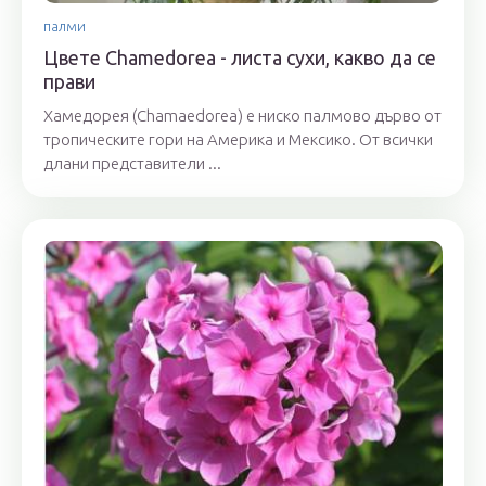
палми
Цвете Chamedorea - листа сухи, какво да се
прави
Хамедорея (Chamaedorea) е ниско палмово дърво от
тропическите гори на Америка и Мексико. От всички
длани представители ...