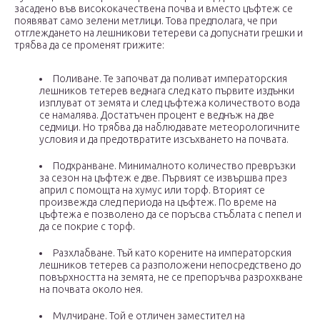
засадено във висококачествена почва и вместо цъфтеж се
появяват само зелени метлици. Това предполага, че при
отглеждането на лешникови тетереви са допуснати грешки и
трябва да се променят грижите:
Поливане. Те започват да поливат императорския
лешников тетерев веднага след като първите издънки
изплуват от земята и след цъфтежа количеството вода
се намалява. Достатъчен процент е веднъж на две
седмици. Но трябва да наблюдавате метеорологичните
условия и да предотвратите изсъхването на почвата.
Подхранване. Минималното количество превръзки
за сезон на цъфтеж е две. Първият се извършва през
април с помощта на хумус или торф. Вторият се
произвежда след периода на цъфтеж. По време на
цъфтежа е позволено да се поръсва стъблата с пепел и
да се покрие с торф.
Разхлабване. Тъй като корените на императорския
лешников тетерев са разположени непосредствено до
повърхността на земята, не се препоръчва разрохкване
на почвата около нея.
Мулчиране. Той е отличен заместител на