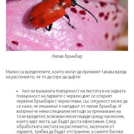
Лилав бръмбар
Малко са вредителите, които могат да причинят такава вреда
на растението, че то да спре да цъфти:
Ако на външната повърхност на листата и на задната
повърхност на ларвите с червен цвят се открият
червени бръмбари с черни глави, със сигурност може да
се каже, че лешникът е нападнат от лилав бръмбар. И
въпреки че няма специални методи за премахване на
този вредител, всякакви инсектициди срещу насекоми,
които ядат листа, ще бъдат доста ефективни. След
обработката листата на растението, засегнати от
ларвите, трябва да бъдат отстранени, а самите бъгове