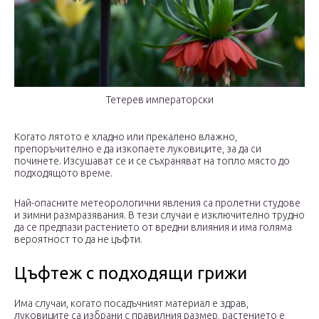
Тетерев императорски
Когато лятото е хладно или прекалено влажно,
препоръчително е да изкопаете луковиците, за да си
починете. Изсушават се и се съхраняват на топло място до
подходящото време.
Най-опасните метеорологични явления са пролетни студове
и зимни размразявания. В тези случаи е изключително трудно
да се предпази растението от вредни влияния и има голяма
вероятност то да не цъфти.
Цъфтеж с подходящи грижи
Има случаи, когато посадъчният материал е здрав,
луковиците са избрани с правилния размер, растението е