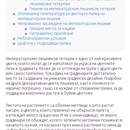
лешникови тетереви
Гниене на императорския лешников тетерев
Оптимална температура за цветната пъпка на
императорски лешник
Неправилно засаждане на императорски лешник
Грешно място за кацане
Неправилно прилягане
Неблагоприятни условия
Цъфтеж с подходящи грижи
Императорският лешников тетерев е едно от най-красивите
цветя, които могат да се използват за украса на цветните
лехи в градината. Може да се отглежда на групи с други цветя
или самостоятелно. Това дава на градинарите достатъчно
място за създаване на уникални градински дизайни. Подобно
на други декоративни цветя, лешникът, както понякога го
наричат ​​погрешно, също се нуждае от специални грижи, за да
поддържа енергичен растеж и буйни цветове.
Листата на растението са обемни метлици, които растат
нагоре, а цветята, които приличат на обърнати лалета,
изглеждат много грациозни. И не е изненадващо, че много
градинари се обиждат, когато зелените метлички поникнат в
началото на май, те изсъхнат през юни и растението няма да