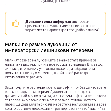
Лукова дрънкалка
Допълнителна информация:
поради
приликата си с малка палма с цветя отгоре,
хората често наричат ​​цветето „райска палма“.
Малки по размер луковици от
императорски лешникови тетереви
Малкият размер на луковиците е най-честата причина за
липсата на цъфтеж при императорските лешници. Ето защо,
ако засадите малък лук, тогава можете да забравите за
появата на цветя до момента, в който той расте до
оптималния си размер.
За да получите растение, което ще цъфти, трябва да изберете
голям посадъчен материал. Луковицата трябва да е с
диаметър най-малко 8 см, за да се получи цъфтяща лешникова
тетерева. Ако вземем по-малък размер, тогава цветето
първо ще даде цялата си сила на растежа на луковицата и едва
когато достигне необходимия размер, растението "мисли" за