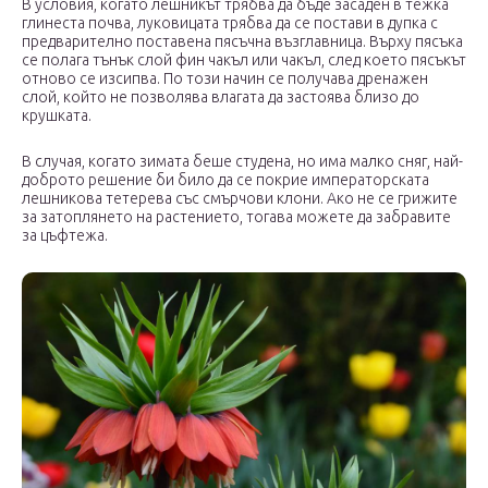
В условия, когато лешникът трябва да бъде засаден в тежка
глинеста почва, луковицата трябва да се постави в дупка с
предварително поставена пясъчна възглавница. Върху пясъка
се полага тънък слой фин чакъл или чакъл, след което пясъкът
отново се изсипва. По този начин се получава дренажен
слой, който не позволява влагата да застоява близо до
крушката.
В случая, когато зимата беше студена, но има малко сняг, най-
доброто решение би било да се покрие императорската
лешникова тетерева със смърчови клони. Ако не се грижите
за затоплянето на растението, тогава можете да забравите
за цъфтежа.