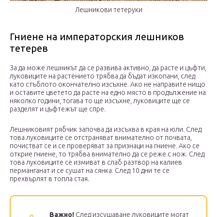
Лешникови тетеруки
Гниене на императорския лешников
тетерев
За да може лешникът да се развива активно, да расте и цъфти,
луковиците на растението трябва да бъдат изкопани, след
като стъблото окончателно изсъхне. Ако не направите нищо
и оставите цветето да расте на едно място в продължение на
няколко години, тогава то ще изсъхне, луковиците ще се
разделят и цъфтежът ще спре.
Лешниковият рябчик започва да изсъхва в края на юли. След
това луковиците се отстраняват внимателно от почвата,
почистват се и се проверяват за признаци на гниене. Ако се
открие гниене, то трябва внимателно да се реже с нож. След
това луковиците се измиват в слаб разтвор на калиев
перманганат и се сушат на сянка. След 10 дни те се
прехвърлят в топла стая.
Важно!
След изсушаване луковиците могат