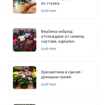
по стъпка
Цъфтящи
Вербена хибрид:
отглеждане от семена,
сортове, идеално
Цъфтящи
Хризантема в саксия -
домашни грижи
Цъфтящи