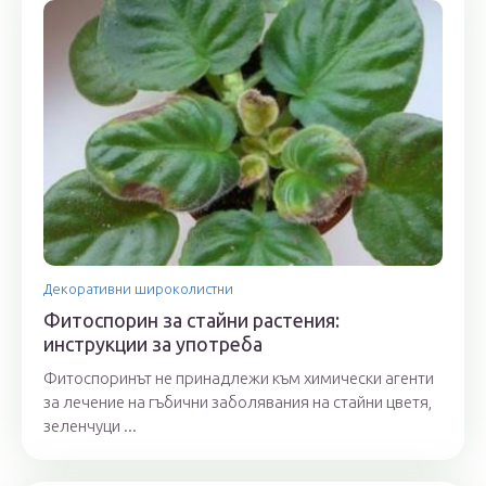
Декоративни широколистни
Фитоспорин за стайни растения:
инструкции за употреба
Фитоспоринът не принадлежи към химически агенти
за лечение на гъбични заболявания на стайни цветя,
зеленчуци ...