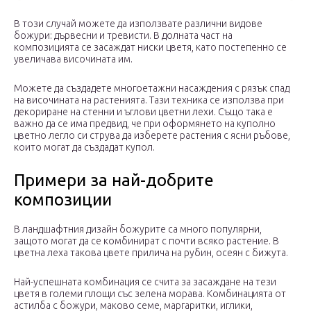
В този случай можете да използвате различни видове
божури: дървесни и тревисти. В долната част на
композицията се засаждат ниски цветя, като постепенно се
увеличава височината им.
Можете да създадете многоетажни насаждения с рязък спад
на височината на растенията. Тази техника се използва при
декориране на стенни и ъглови цветни лехи. Също така е
важно да се има предвид, че при оформянето на куполно
цветно легло си струва да изберете растения с ясни ръбове,
които могат да създадат купол.
Примери за най-добрите
композиции
В ландшафтния дизайн божурите са много популярни,
защото могат да се комбинират с почти всяко растение. В
цветна леха такова цвете прилича на рубин, осеян с бижута.
Най-успешната комбинация се счита за засаждане на тези
цветя в големи площи със зелена морава. Комбинацията от
астилба с божури, маково семе, маргаритки, иглики,