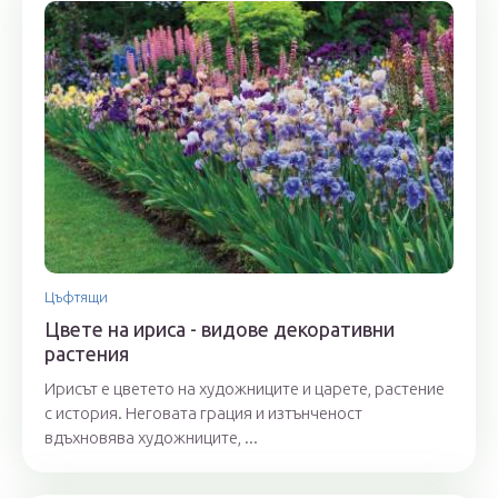
Цъфтящи
Цвете на ириса - видове декоративни
растения
Ирисът е цветето на художниците и царете, растение
с история. Неговата грация и изтънченост
вдъхновява художниците, ...