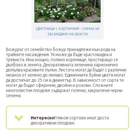
Цветница с хортензия - схема за
засаждане на храсти
Божурът от семейство божур принадлежи към рода на
трайните насаждения. Тя може да бъде храстовидна и
тревиста. Има мощно, голямо коренище, простиращо се
дълбоко в земята. Декоративната зеленина хармонично
допълва красивите пъпки. Листата могат да бъдат с различни
нюанси от зелено до лилаво. Единичните буйни цветя могат
да достигнат до 25 см в диаметър. В зависимост от сорта те
могат да бъдат сферични, двойни и розови. Сложните
многолистни плодове съдържат големи, закръглени черни
семена.
Интересно!
Някои сортове имат доста
декоративни плодове.