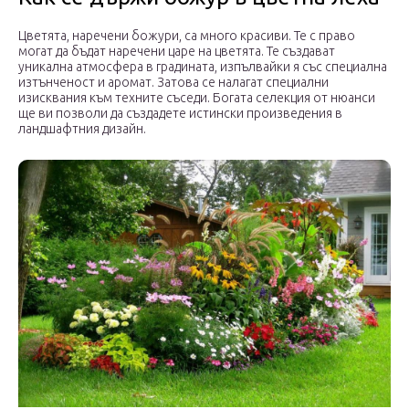
Цветята, наречени божури, са много красиви. Те с право
могат да бъдат наречени царе на цветята. Те създават
уникална атмосфера в градината, изпълвайки я със специална
изтънченост и аромат. Затова се налагат специални
изисквания към техните съседи. Богата селекция от нюанси
ще ви позволи да създадете истински произведения в
ландшафтния дизайн.