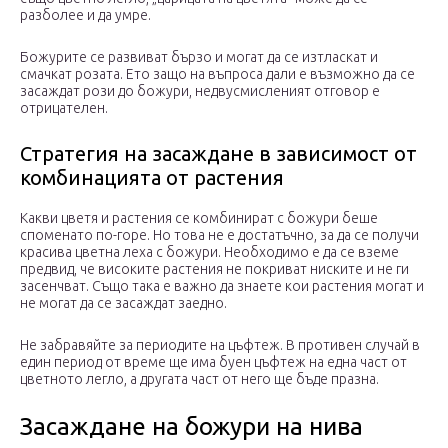
разболее и да умре.
Божурите се развиват бързо и могат да се изтласкат и
смачкат розата. Ето защо на въпроса дали е възможно да се
засаждат рози до божури, недвусмисленият отговор е
отрицателен.
Стратегия на засаждане в зависимост от
комбинацията от растения
Какви цветя и растения се комбинират с божури беше
споменато по-горе. Но това не е достатъчно, за да се получи
красива цветна леха с божури. Необходимо е да се вземе
предвид, че високите растения не покриват ниските и не ги
засенчват. Също така е важно да знаете кои растения могат и
не могат да се засаждат заедно.
Не забравяйте за периодите на цъфтеж. В противен случай в
един период от време ще има буен цъфтеж на една част от
цветното легло, а другата част от него ще бъде празна.
Засаждане на божури на нива