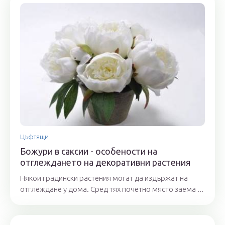
Цъфтящи
Божури в саксии - особености на
отглеждането на декоративни растения
Някои градински растения могат да издържат на
отглеждане у дома. Сред тях почетно място заема ...