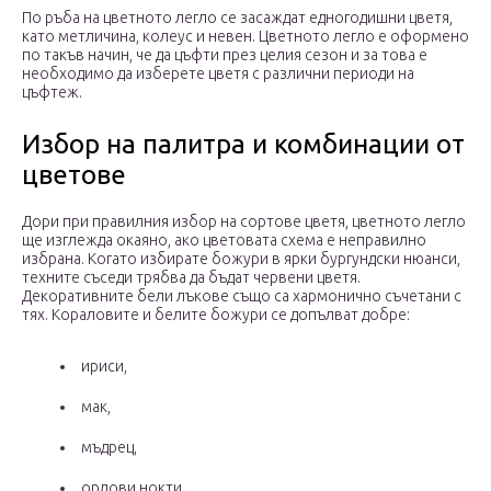
По ръба на цветното легло се засаждат едногодишни цветя,
като метличина, колеус и невен. Цветното легло е оформено
по такъв начин, че да цъфти през целия сезон и за това е
необходимо да изберете цветя с различни периоди на
цъфтеж.
Избор на палитра и комбинации от
цветове
Дори при правилния избор на сортове цветя, цветното легло
ще изглежда окаяно, ако цветовата схема е неправилно
избрана. Когато избирате божури в ярки бургундски нюанси,
техните съседи трябва да бъдат червени цветя.
Декоративните бели лъкове също са хармонично съчетани с
тях. Кораловите и белите божури се допълват добре:
ириси,
мак,
мъдрец,
орлови нокти,