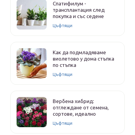
Спатифилум -
трансплантация след
покупка и със седене
Цъфтящи
Как да подмладяваме
виолетово у дома стъпка
по стъпка
Цъфтящи
Вербена хибрид:
отглеждане от семена,
сортове, идеално
Цъфтящи