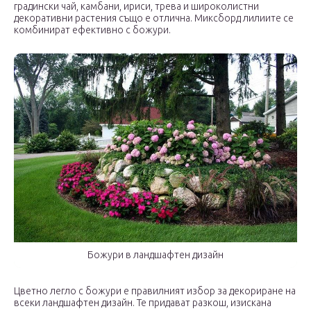
градински чай, камбани, ириси, трева и широколистни
декоративни растения също е отлична. Миксборд лилиите се
комбинират ефективно с божури.
Божури в ландшафтен дизайн
Цветно легло с божури е правилният избор за декориране на
всеки ландшафтен дизайн. Те придават разкош, изискана