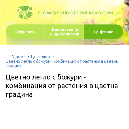
FLOWERSHUB.DECOREXPRO.COM
Декоративни
Сукуленти
Цъфтящи
широколистни
У дома
Цъфтящи
Цветно легло с божури - комбинация от растения в цветна
градина
Цветно легло с божури -
комбинация от растения в цветна
градина