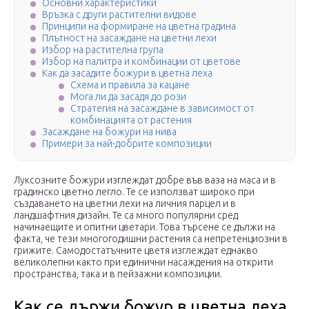
Основни характеристики
Връзка с други растителни видове
Принципи на формиране на цветна градина
Плътност на засаждане на цветни лехи
Избор на растителна група
Избор на палитра и комбинации от цветове
Как да засадите божури в цветна леха
Схема и правила за кацане
Мога ли да засадя до рози
Стратегия на засаждане в зависимост от
комбинацията от растения
Засаждане на божури на нива
Примери за най-добрите композиции
Луксозните божури изглеждат добре във ваза на маса и в
градинско цветно легло. Те се използват широко при
създаването на цветни лехи на личния парцел и в
ландшафтния дизайн. Те са много популярни сред
начинаещите и опитни цветари. Това търсене се дължи на
факта, че тези многогодишни растения са непретенциозни в
грижите. Самодостатъчните цветя изглеждат еднакво
великолепни както при единични насаждения на открити
пространства, така и в пейзажни композиции.
Как се държи божур в цветна леха