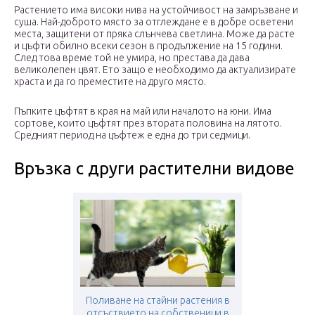
Растението има високи нива на устойчивост на замръзване и
суша. Най-доброто място за отглеждане е в добре осветени
места, защитени от пряка слънчева светлина. Може да расте
и цъфти обилно всеки сезон в продължение на 15 години.
След това време той не умира, но престава да дава
великолепен цвят. Ето защо е необходимо да актуализирате
храста и да го преместите на друго място.
Пъпките цъфтят в края на май или началото на юни. Има
сортове, които цъфтят през втората половина на лятото.
Средният период на цъфтеж е една до три седмици.
Връзка с други растителни видове
Поливане на стайни растения в
отсъствието на собственици в