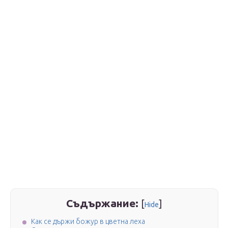
Съдържание:
[
]
Hide
Как се държи божур в цветна леха