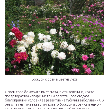
Божури с рози в цветна леха
Освен това божурите имат гъста, гъста зеленина, която
предотвратява изпарението на влагата. Това създава
благоприятни условия за развитие на гъбични заболявания. В
резултат на такъв квартал, когато божури и рози са в едно и
също цветно легло, „царицата на цветята“ може да се