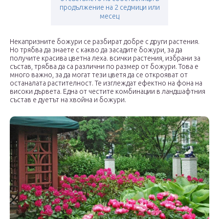
продължение на 2 седмици или
месец
Некапризните божури се разбират добре с други растения.
Но трябва да знаете с какво да засадите божури, за да
получите красива цветна леха. всички растения, избрани за
състав, трябва да са различни по размер от божури. Това е
много важно, за да могат тези цветя да се открояват от
останалата растителност. Те изглеждат ефектно на фона на
високи дървета. Една от честите комбинации в ландшафтния
състав е дуетът на хвойна и божури.