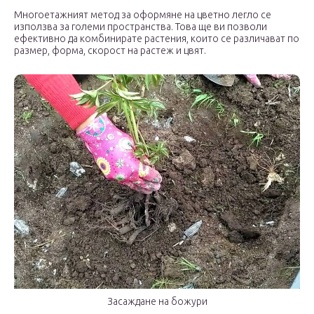
Многоетажният метод за оформяне на цветно легло се
използва за големи пространства. Това ще ви позволи
ефективно да комбинирате растения, които се различават по
размер, форма, скорост на растеж и цвят.
Засаждане на божури