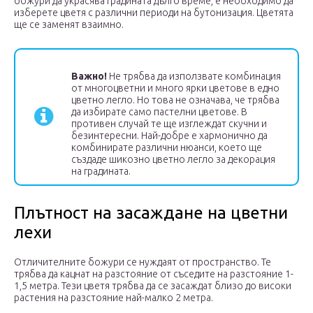
божури да украсява градината дълго време, е необходимо да
изберете цветя с различни периоди на бутонизация. Цветята
ще се заменят взаимно.
Важно!
Не трябва да използвате комбинация
от многоцветни и много ярки цветове в едно
цветно легло. Но това не означава, че трябва
да избирате само пастелни цветове. В
противен случай те ще изглеждат скучни и
безинтересни. Най-добре е хармонично да
комбинирате различни нюанси, което ще
създаде шикозно цветно легло за декорация
на градината.
Плътност на засаждане на цветни
лехи
Отличителните божури се нуждаят от пространство. Те
трябва да кацнат на разстояние от съседите на разстояние 1-
1,5 метра. Тези цветя трябва да се засаждат близо до високи
растения на разстояние най-малко 2 метра.