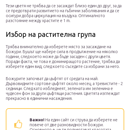
Тези цветя не трябва да се засаждат близо един до друг, за да
се предотврати развитието на гъбични заболявания и да се
осигури добра циркулация на въздуха. Оптималното
разстояние между храстите е 1 m.
Избор на растителна група
Трябва внимателно да изберете място за засаждане на
божури. Бушът ще набере сила в продължение на няколко
години, след което може да бъде засаден с други цветя.
Поради факта, че това е доминиращото растение, трябва да
изберете един вид, след което съседите са избрани за него.
Божурите започват да цъфтят от средата на май.
Дървовидните сортове цъфтят около месец, а тревистите - 2
седмици. След като избледнеят, зелената им зеленина е
чудесен фон за други цъфтящи растения. Цветята изглеждат
прекрасно в единични насаждения.
Важно!
На един сайт си струва да изберете не
повече от две разновидности божури.
Основното е, че те подчертават красотата