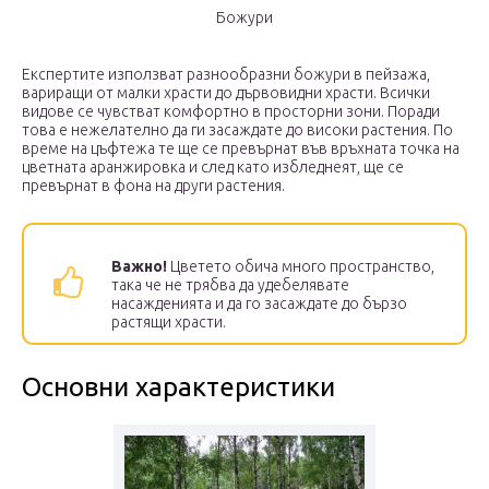
Божури
Експертите използват разнообразни божури в пейзажа,
вариращи от малки храсти до дървовидни храсти. Всички
видове се чувстват комфортно в просторни зони. Поради
това е нежелателно да ги засаждате до високи растения. По
време на цъфтежа те ще се превърнат във връхната точка на
цветната аранжировка и след като избледнеят, ще се
превърнат в фона на други растения.
Важно!
Цветето обича много пространство,
така че не трябва да удебелявате
насажденията и да го засаждате до бързо
растящи храсти.
Основни характеристики