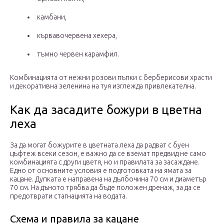
камбани,
кървавочервена хехера,
тъмно червен карамфил.
Комбинацията от нежни розови пъпки с берберисови храсти
и декоративна зеленина на туя изглежда привлекателна.
Как да засадите божури в цветна
леха
За да могат божурите в цветната леха да радват с буен
цъфтеж всеки сезон, е важно да се вземат предвид не само
комбинацията с други цветя, но и правилата за засаждане.
Едно от основните условия е подготовката на ямата за
кацане. Дупката е направена на дълбочина 70 см и диаметър
70 см. На дъното трябва да бъде положен дренаж, за да се
предотврати стагнацията на водата.
Схема и правила за кацане