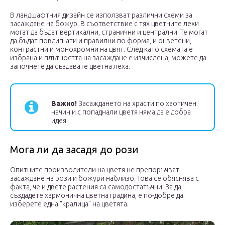
В ландшафтния дизайн се използват различни схеми за
засаждане на божур. В съответствие с тях цветните лехи
могат да бъдат вертикални, странични и централни. Те могат
да бъдат повдигнати и правилни по форма, и оцветени,
контрастни и монохромни на цвят. След като схемата е
избрана и плътността на засаждане е изчислена, можете да
започнете да създавате цветна леха.
Важно!
Засаждането на храсти по хаотичен
начин и с попаднали цветя няма да е добра
идея.
Мога ли да засадя до рози
Опитните производители на цветя не препоръчват
засаждане на рози и божури наблизо. Това се обяснява с
факта, че и двете растения са самодостатъчни. За да
създадете хармонична цветна градина, е по-добре да
изберете една "кралица" на цветята.