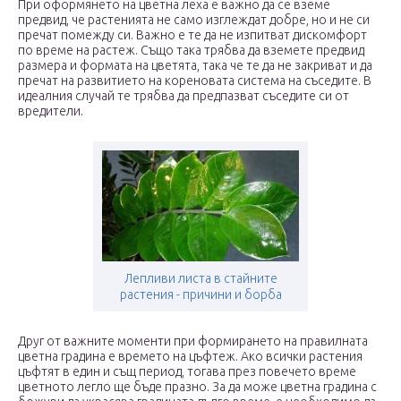
При оформянето на цветна леха е важно да се вземе
предвид, че растенията не само изглеждат добре, но и не си
пречат помежду си. Важно е те да не изпитват дискомфорт
по време на растеж. Също така трябва да вземете предвид
размера и формата на цветята, така че те да не закриват и да
пречат на развитието на кореновата система на съседите. В
идеалния случай те трябва да предпазват съседите си от
вредители.
Лепливи листа в стайните
растения - причини и борба
Друг от важните моменти при формирането на правилната
цветна градина е времето на цъфтеж. Ако всички растения
цъфтят в един и същ период, тогава през повечето време
цветното легло ще бъде празно. За да може цветна градина с