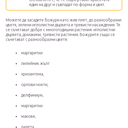
един на друг и съвпадат по форма и цвят.
Можете да засадите божури като жив плет, до разнообразни
цветя, зелени иглолистни дървета и тревисти насаждения. Те
се съчетават добре с многогодишни растения: иглолистни
дървета, домакини, тревисти растения. Божурите също се
съчетават с разнообразни цветя:
маргаритки
лилейник жълт
хризантема,
орлови нокти,
делфиниум,
маргаритки
макове,
лалета.