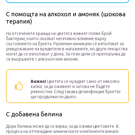
С помощта на алкохол и амоняк (шокова
терапия)
На отсечените краища на цветята живеят голям брой
бактерии, които оказват негативно влияние върху
състоянието на букета. Различни химикали се използват за
унищожаване на вредители в магазините, но други лекарства
могат да се използват у дома. За тези цели се препоръчва да
се въоръжите с алкохол или амоняк.
Важно!
Цветята се нуждаят само от няколко
капки, за да оживеят и затова не бъдете
ревностни. След такава дезинфекция букетът
ще продължи по-дълго.
С добавена белина
Дори белина може да се вярва, за да оживи цветовете. В
процеса на отглеждане химическите компоненти винаги