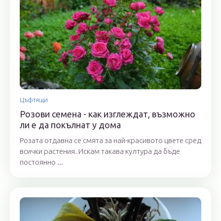
Цъфтящи
Розови семена - как изглеждат, възможно
ли е да покълнат у дома
Розата отдавна се смята за най-красивото цвете сред
всички растения. Искам такава култура да бъде
постоянно ...