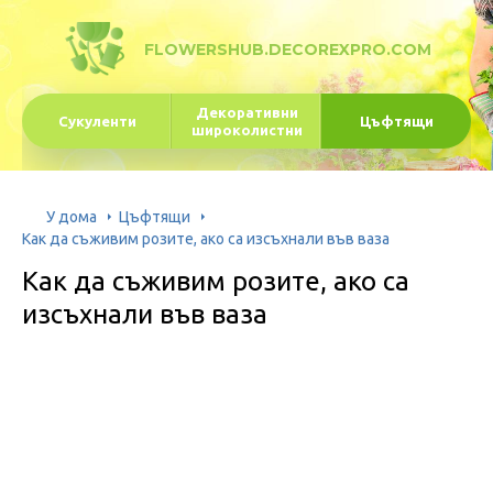
FLOWERSHUB.DECOREXPRO.COM
Декоративни
Сукуленти
Цъфтящи
широколистни
У дома
Цъфтящи
Как да съживим розите, ако са изсъхнали във ваза
Как да съживим розите, ако са
изсъхнали във ваза