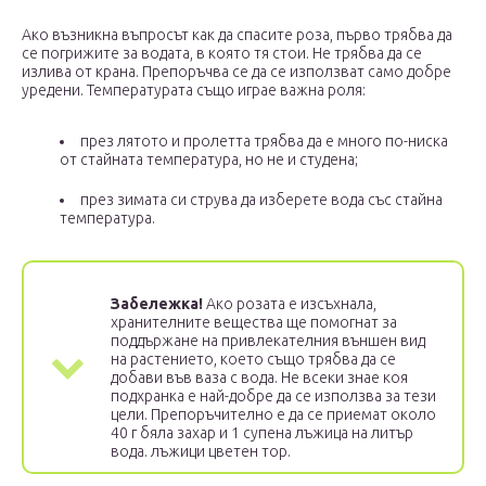
Ако възникна въпросът как да спасите роза, първо трябва да
се погрижите за водата, в която тя стои. Не трябва да се
излива от крана. Препоръчва се да се използват само добре
уредени. Температурата също играе важна роля:
през лятото и пролетта трябва да е много по-ниска
от стайната температура, но не и студена;
през зимата си струва да изберете вода със стайна
температура.
Забележка!
Ако розата е изсъхнала,
хранителните вещества ще помогнат за
поддържане на привлекателния външен вид
на растението, което също трябва да се
добави във ваза с вода. Не всеки знае коя
подхранка е най-добре да се използва за тези
цели. Препоръчително е да се приемат около
40 г бяла захар и 1 супена лъжица на литър
вода. лъжици цветен тор.