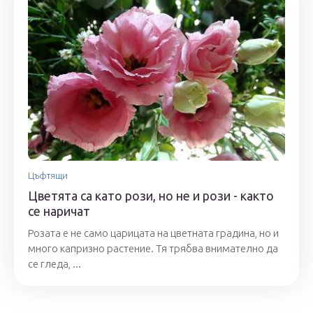
Цъфтящи
Цветята са като рози, но не и рози - както
се наричат
Розата е не само царицата на цветната градина, но и
много капризно растение. Тя трябва внимателно да
се гледа, ...