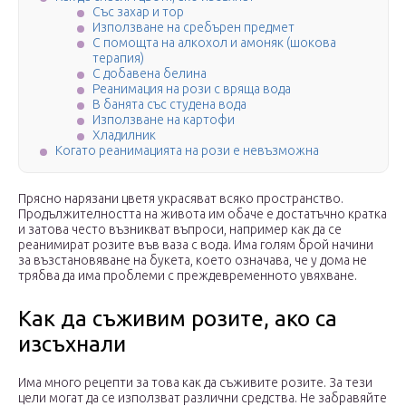
Със захар и тор
Използване на сребърен предмет
С помощта на алкохол и амоняк (шокова
терапия)
С добавена белина
Реанимация на рози с вряща вода
В банята със студена вода
Използване на картофи
Хладилник
Когато реанимацията на рози е невъзможна
Прясно нарязани цветя украсяват всяко пространство.
Продължителността на живота им обаче е достатъчно кратка
и затова често възникват въпроси, например как да се
реанимират розите във ваза с вода. Има голям брой начини
за възстановяване на букета, което означава, че у дома не
трябва да има проблеми с преждевременното увяхване.
Как да съживим розите, ако са
изсъхнали
Има много рецепти за това как да съживите розите. За тези
цели могат да се използват различни средства. Не забравяйте