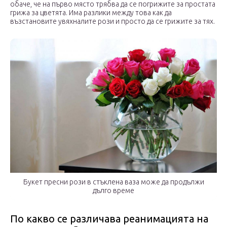
обаче, че на първо място трябва да се погрижите за простата
грижа за цветята. Има разлики между това как да
възстановите увяхналите рози и просто да се грижите за тях.
Букет пресни рози в стъклена ваза може да продължи
дълго време
По какво се различава реанимацията на