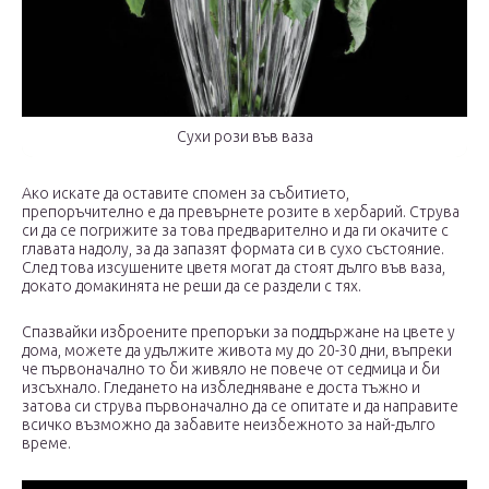
Сухи рози във ваза
Ако искате да оставите спомен за събитието,
препоръчително е да превърнете розите в хербарий. Струва
си да се погрижите за това предварително и да ги окачите с
главата надолу, за да запазят формата си в сухо състояние.
След това изсушените цветя могат да стоят дълго във ваза,
докато домакинята не реши да се раздели с тях.
Спазвайки изброените препоръки за поддържане на цвете у
дома, можете да удължите живота му до 20-30 дни, въпреки
че първоначално то би живяло не повече от седмица и би
изсъхнало. Гледането на избледняване е доста тъжно и
затова си струва първоначално да се опитате и да направите
всичко възможно да забавите неизбежното за най-дълго
време.