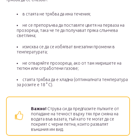
в стаята не трябва да има течения;
не се препоръчва да поставяте цветя на перваза на
прозореца, така че те да получават пряка слънчева
светлина;
изисква се да се избягват внезапни промени в
температурата;
не отваряйте прозореца, ако от там миришете на
тютюн или отработени газове;
стаята трябва да е хладна (оптималната температура
за розите е 18 ° C).
Важно!
Струва си да предпазите пъпките от
попадане на течност върху тях при смяна на
водата във вазата, тъй като те могат да се
покрият с черни петна, които развалят
външния им вид.