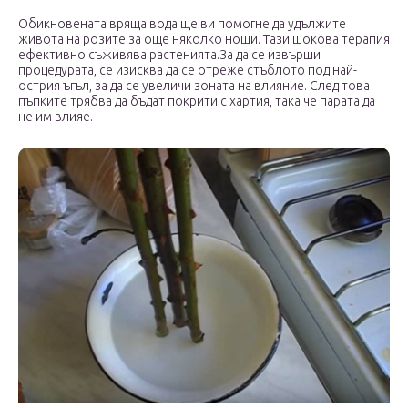
Обикновената вряща вода ще ви помогне да удължите
живота на розите за още няколко нощи. Тази шокова терапия
ефективно съживява растенията.За да се извърши
процедурата, се изисква да се отреже стъблото под най-
острия ъгъл, за да се увеличи зоната на влияние. След това
пъпките трябва да бъдат покрити с хартия, така че парата да
не им влияе.