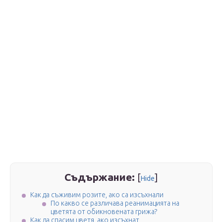
Съдържание:
[
]
Hide
Как да съживим розите, ако са изсъхнали
По какво се различава реанимацията на
цветята от обикновената грижа?
Как да спасим цветя, ако изсъхнат