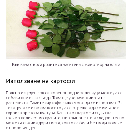
Във вана с вода розите са наситени с животворна влага
Използване на картофи
Прясно изцеден сок от кореноплодни зеленчуци може да се
добави към ваза с вода. Това ще увеличи живота на
растенията. Самите картофи също могат да се използват. За
тези цели се изисква косото да се отреже и да се вмъкне в
сурова коренова култура. Кашата от картофи съдържа
голямо количество хранителни компоненти и следователно
може да съживи дори цветя, които са били без вода повече
от половин ден.