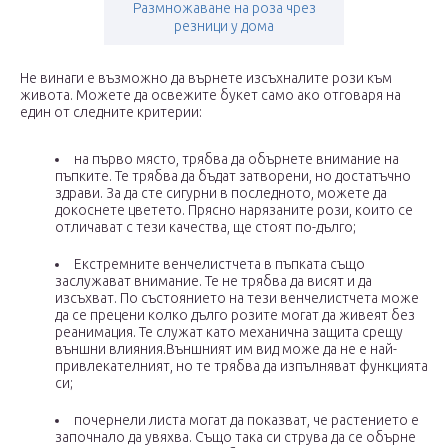
Размножаване на роза чрез
резници у дома
Не винаги е възможно да върнете изсъхналите рози към
живота. Можете да освежите букет само ако отговаря на
един от следните критерии:
на първо място, трябва да обърнете внимание на
пъпките. Те трябва да бъдат затворени, но достатъчно
здрави. За да сте сигурни в последното, можете да
докоснете цветето. Прясно нарязаните рози, които се
отличават с тези качества, ще стоят по-дълго;
Екстремните венчелистчета в пъпката също
заслужават внимание. Те не трябва да висят и да
изсъхват. По състоянието на тези венчелистчета може
да се прецени колко дълго розите могат да живеят без
реанимация. Те служат като механична защита срещу
външни влияния.Външният им вид може да не е най-
привлекателният, но те трябва да изпълняват функцията
си;
почернели листа могат да показват, че растението е
започнало да увяхва. Също така си струва да се обърне