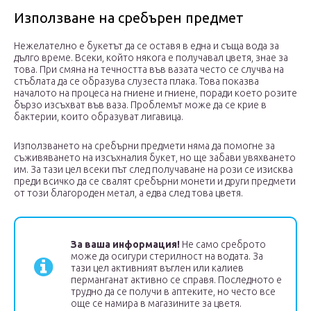
Използване на сребърен предмет
Нежелателно е букетът да се оставя в една и съща вода за
дълго време. Всеки, който някога е получавал цветя, знае за
това. При смяна на течността във вазата често се случва на
стъблата да се образува слузеста плака. Това показва
началото на процеса на гниене и гниене, поради което розите
бързо изсъхват във ваза. Проблемът може да се крие в
бактерии, които образуват лигавица.
Използването на сребърни предмети няма да помогне за
съживяването на изсъхналия букет, но ще забави увяхването
им. За тази цел всеки път след получаване на рози се изисква
преди всичко да се свалят сребърни монети и други предмети
от този благороден метал, а едва след това цветя.
За ваша информация!
Не само среброто
може да осигури стерилност на водата. За
тази цел активният въглен или калиев
перманганат активно се справя. Последното е
трудно да се получи в аптеките, но често все
още се намира в магазините за цветя.