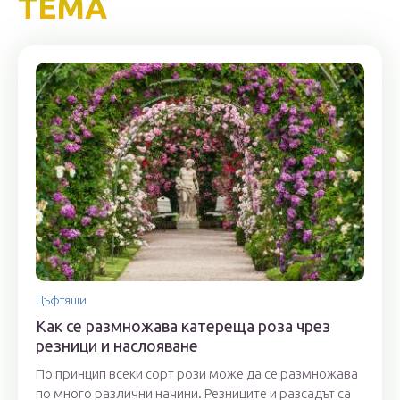
ТЕМА
Цъфтящи
Как се размножава катереща роза чрез
резници и наслояване
По принцип всеки сорт рози може да се размножава
по много различни начини. Резниците и разсадът са