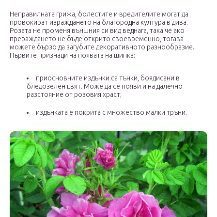
Неправилната грижа, болестите и вредителите могат да
провокират израждането на благородна култура в дива.
Розата не променя външния си вид веднага, така че ако
прераждането не бъде открито своевременно, тогава
можете бързо да загубите декоративното разнообразие.
Първите признаци на появата на шипка:
приосновните издънки са тънки, боядисани в
бледозелен цвят. Може да се появи и на далечно
разстояние от розовия храст;
издънката е покрита с множество малки тръни.