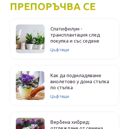
ПРЕПОРЪЧВА СЕ
Спатифилум -
трансплантация след
покупка и със седене
Цъфтящи
Как да подмладяваме
виолетово у дома стъпка
по стъпка
Цъфтящи
Вербена хибрид:
отглеждане от семена,