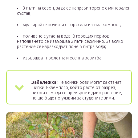
3 пъти на сезон, за да се направи торене с минерален
състав;
мулчирайте почвата с торф или изгнил компост;
поливане с утаена вода. В горещия период
напояването се извършва 2 пъти седмично. За всяко
растение се изразходват поне 5 литра вода;
извършват пролетна и есенна резитба.
Забележка!
Не всички рози могат да станат
шипки. Екземпляр, който расте от разрез,
никога няма да се превърне в диво растение,
но ще бъде по-уязвим за студените зими.