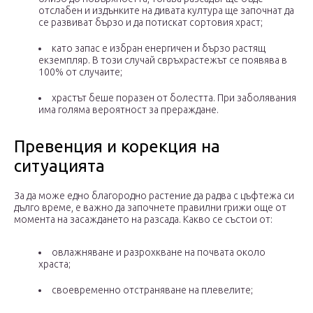
отслабен и издънките на дивата култура ще започнат да
се развиват бързо и да потискат сортовия храст;
като запас е избран енергичен и бързо растящ
екземпляр. В този случай свръхрастежът се появява в
100% от случаите;
храстът беше поразен от болестта. При заболявания
има голяма вероятност за прераждане.
Превенция и корекция на
ситуацията
За да може едно благородно растение да радва с цъфтежа си
дълго време, е важно да започнете правилни грижи още от
момента на засаждането на разсада. Какво се състои от:
овлажняване и разрохкване на почвата около
храста;
своевременно отстраняване на плевелите;