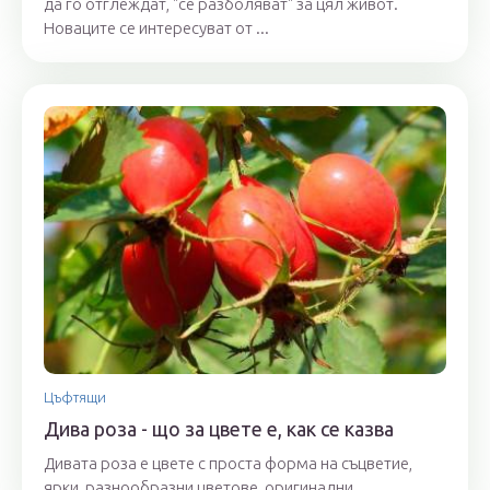
да го отглеждат, "се разболяват" за цял живот.
Новаците се интересуват от ...
Цъфтящи
Дива роза - що за цвете е, как се казва
Дивата роза е цвете с проста форма на съцветие,
ярки, разнообразни цветове, оригинални ...