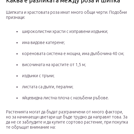
Каква е разликата между роза и шипка
Шипката и храстовата роза имат много общи черти. Подобни
признаци:
широколистни храсти с изправени издънки;
има видове катерене;
кореновата система е мощна, има дълбочина 40 см;
височината на храстите от 1,5 м;
издънки с тръни;
листата са дълги, перални;
яйцевидна листна плоча с назъбени ръбове.
Растенията могат да бъдат разграничени от много фактори,
но за начинаещи цветари ще бъде трудно да направят това. За
да не се заблудите и да купите сортово растение, при покупка
те обръщат внимание на: