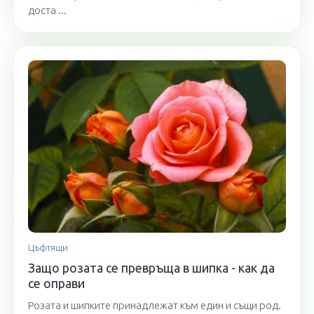
доста ...
Цъфтящи
Защо розата се превръща в шипка - как да
се оправи
Розата и шипките принадлежат към един и същи род.