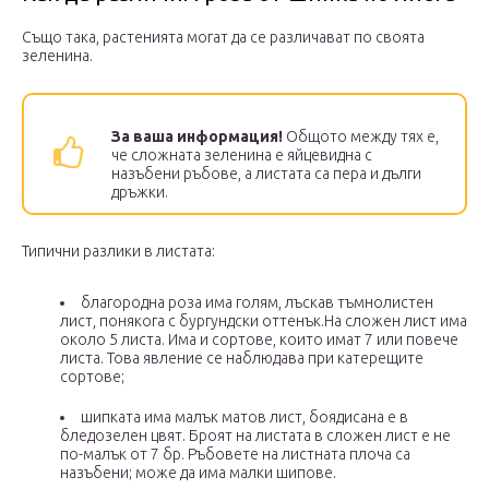
Също така, растенията могат да се различават по своята
зеленина.
За ваша информация!
Общото между тях е,
че сложната зеленина е яйцевидна с
назъбени ръбове, а листата са пера и дълги
дръжки.
Типични разлики в листата:
благородна роза има голям, лъскав тъмнолистен
лист, понякога с бургундски оттенък.На сложен лист има
около 5 листа. Има и сортове, които имат 7 или повече
листа. Това явление се наблюдава при катерещите
сортове;
шипката има малък матов лист, боядисана е в
бледозелен цвят. Броят на листата в сложен лист е не
по-малък от 7 бр. Ръбовете на листната плоча са
назъбени; може да има малки шипове.