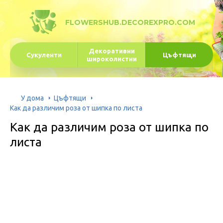
FLOWERSHUB.DECOREXPRO.COM
Декоративни
Сукуленти
Цъфтящи
широколистни
У дома
Цъфтящи
Как да различим роза от шипка по листа
Как да различим роза от шипка по
листа