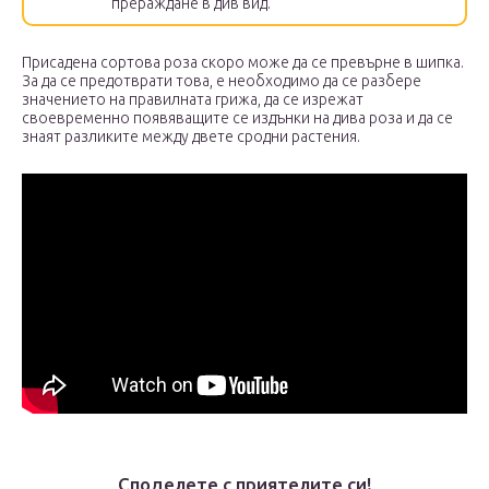
прераждане в див вид.
Присадена сортова роза скоро може да се превърне в шипка.
За да се предотврати това, е необходимо да се разбере
значението на правилната грижа, да се изрежат
своевременно появяващите се издънки на дива роза и да се
знаят разликите между двете сродни растения.
Споделете с приятелите си!