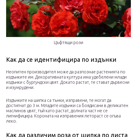
Цъфтящи рози
Как да се идентифицира по издънки
Неопитен производител може да разпознае растенията по
издънките им. Декоративната култура има удебелени млади
издънки с бургундски цвят. Докато растат, те стават дървесни
и изумрудени.
Издънките на шипка са тънки, изправени, те могат да
достигнат до 3 м. Младите издънки са боядисани в деликатен
маслинов цвят, тъй като растат, долната част не се
лигнифицира. Короната на изправения летораст се огъва
леко.
Как да различим роза от шипка по листа