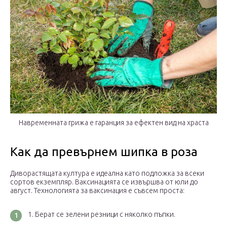
Навременната грижа е гаранция за ефектен вид на храста
Как да превърнем шипка в роза
Диворастящата култура е идеална като подложка за всеки
сортов екземпляр. Ваксинацията се извършва от юли до
август. Технологията за ваксинация е съвсем проста:
Берат се зелени резници с няколко пъпки.