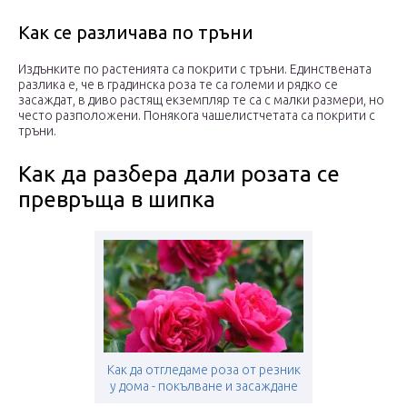
Как се различава по тръни
Издънките по растенията са покрити с тръни. Единствената
разлика е, че в градинска роза те са големи и рядко се
засаждат, в диво растящ екземпляр те са с малки размери, но
често разположени. Понякога чашелистчетата са покрити с
тръни.
Как да разбера дали розата се
превръща в шипка
Как да отгледаме роза от резник
у дома - покълване и засаждане