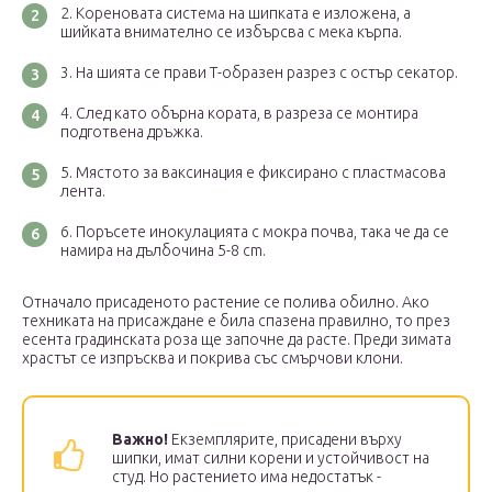
Кореновата система на шипката е изложена, а
шийката внимателно се избърсва с мека кърпа.
На шията се прави Т-образен разрез с остър секатор.
След като обърна кората, в разреза се монтира
подготвена дръжка.
Мястото за ваксинация е фиксирано с пластмасова
лента.
Поръсете инокулацията с мокра почва, така че да се
намира на дълбочина 5-8 cm.
Отначало присаденото растение се полива обилно. Ако
техниката на присаждане е била спазена правилно, то през
есента градинската роза ще започне да расте. Преди зимата
храстът се изпръсква и покрива със смърчови клони.
Важно!
Екземплярите, присадени върху
шипки, имат силни корени и устойчивост на
студ. Но растението има недостатък -