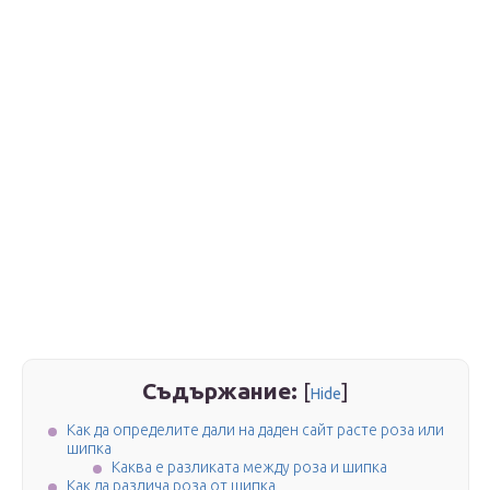
Съдържание:
[
]
Hide
Как да определите дали на даден сайт расте роза или
шипка
Каква е разликата между роза и шипка
Как да различа роза от шипка