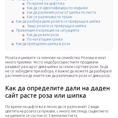
По време на цъфтежа
Как да се идентифицира по издънки
Как да различим роза от шипка по листа
Как се различава по тръни
Как да разбера дали розата се превръща в шипка
Защо розата се превръща в шипка
Превенция и корекция на ситуацията
Как да режем роза
По-нататъшни грижи
Как да превърнем шипка в роза
Розата и шипките са членове на семейство Розови и имат
много прилики. Често недобросъвестните продавачи
раздават разсад от дива шипка за скъпи сортове рози. За да
не се заблудите при избора, е важно да можете да разбирате
растенията и да знаете как да различавате роза от дива роза.
Как да определите дали на даден
сайт расте роза или шипка
По време на цъфтежа е лесно да се разпознаят 2 вида:
цветята на розата са пухкави, с много листенца, съцветието
на шипките се състои от 5 венчелистчета.