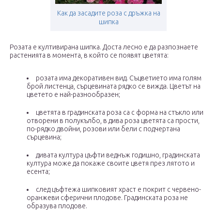
Как да засадите роза с дръжка на
шипка
Розата е култивирана шипка. Доста лесно е да разпознаете
растенията в момента, в който се появят цветята:
розата има декоративен вид. Съцветието има голям
брой листенца, сърцевината рядко се вижда. Цветът на
цветето е най-разнообразен;
цветята в градинската роза са с форма на стъкло или
отворени в полукълбо, в дива роза цветята са прости,
по-рядко двойни, розови или бели с подчертана
сърцевина;
дивата култура цъфти веднъж годишно, градинската
култура може да покаже своите цветя през лятото и
есента;
след цъфтежа шипковият храст е покрит с червено-
оранжеви сферични плодове. Градинската роза не
образува плодове.