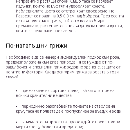
неправилно растящи клони. Също така се изрязват
издънки, които не цъфтят и удебеляват храста.
Избледнелите цветя се отстраняват своевременно.
Разрезът се прави на 0,5-0,8 см над бъбрека. През есента
остават увехнали цветя, тъй като когато бъдат
премахнати, растението започва да пуска нови издънки,
които са нежелани през август.
По-нататъшни грижи
Необходимо е да се намери индивидуален подход към роза,
предразположена към дива природа. Тя се нуждае от по-
задълбочени, специални грижи: редовно хранене, защита от
негативни фактори. Как да осигурим грижа за розата в този
случай:
премахване на сортова трева, тъй като тя поема
всички хранителни вещества;
периодично разхлабвайте почвата на стволовия
кръг, така че почвата да е пропусклива за въздух и вода;
в началото на пролетта, провеждайте превантивни
мерки срещу болести и вредители;