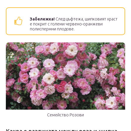
Забележка!
След цъфтежа, шипковият храст
е покрит с големи червено-оранжеви
полиспермни плодове.
Семейство Розови