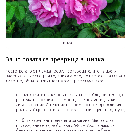
Шипка
Защо розата се превръща в шипка
Често, когато отглеждат рози, производителите на цветя
забелязват, че след 3-4 години благородно цвете се развива в
диво. Подобна неприятност може да се случи, ако:
шипковите пъпки останаха в запаса. Следователно, с
растежа на розов храст, могат да се появят издънки на
диво растение. С течение на времето по-издръжливият
роднина бързо потиска растежа на присадената култура;
бяха нарушени правилата за кацане. Мястото на
присаждане се задълбочава с 5-8 см. Ако се намира
близо до повърхността, тогава разсадът ще бъде