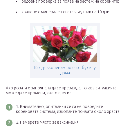
редовна проверка за поява на растеж на корените;
хранене с минерален състав веднъж на 10 дни.
Как да вкореним роза от букет у
дома
Ако розата е започнала да се преражда, тогава ситуацията
може да се промени, както следва:
Внимателно, опитвайки се да не повредите
кореновата система, изкопайте почвата около храста.
Намерете място за ваксинация.