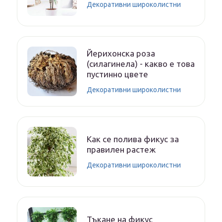
Декоративни широколистни
Йерихонска роза
(силагинела) - какво е това
пустинно цвете
Декоративни широколистни
Как се полива фикус за
правилен растеж
Декоративни широколистни
Тъкане на фикус