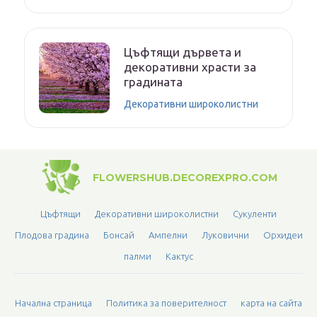
Цъфтящи дървета и
декоративни храсти за
градината
Декоративни широколистни
FLOWERSHUB.DECOREXPRO.COM
Цъфтящи
Декоративни широколистни
Сукуленти
Плодова градина
Бонсай
Ампелни
Луковични
Орхидеи
палми
Кактус
Начална страница
Политика за поверителност
карта на сайта