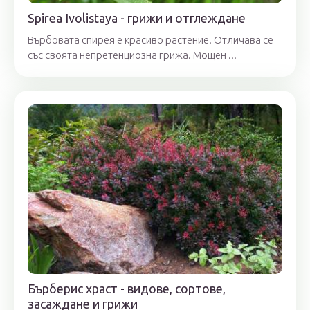
Spirea Ivolistaya - грижи и отглеждане
Върбовата спирея е красиво растение. Отличава се
със своята непретенциозна грижа. Мощен ...
Бърберис храст - видове, сортове,
засаждане и грижи