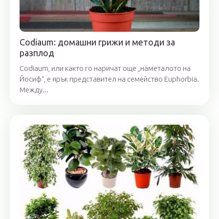
Codiaum: домашни грижи и методи за
разплод
Codiaum, или както го наричат ​​още „наметалото на
Йосиф“, е ярък представител на семейство Euphorbia.
Между...