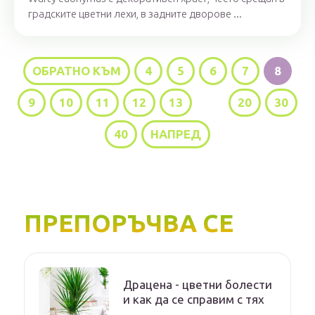
градските цветни лехи, в задните дворове ...
ОБРАТНО КЪМ
4
5
6
7
8
9
10
11
12
13
...
20
30
40
НАПРЕД
ПРЕПОРЪЧВА СЕ
Драцена - цветни болести
и как да се справим с тях