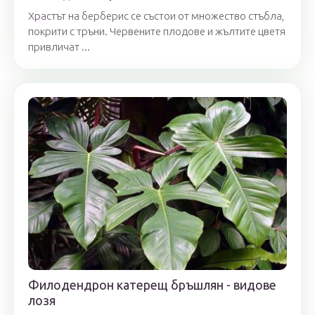
Храстът на берберис се състои от множество стъбла,
покрити с тръни. Червените плодове и жълтите цветя
привличат ...
Филодендрон катерещ бръшлян - видове
лозя