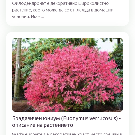
Филодендронът е декоративно широколистно
растение, което може да се отглежда в домашни
условия. Име ...
Брадавичен юниум (Euonymus verrucosus) -
описание на растението
Warty euonymus е декоративен храст, често срещан в