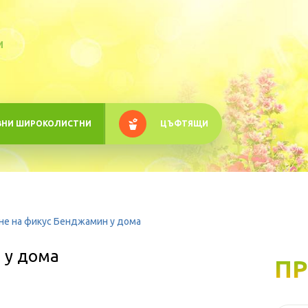
M
ВНИ ШИРОКОЛИСТНИ
ЦЪФТЯЩИ
не на фикус Бенджамин у дома
 у дома
ПР