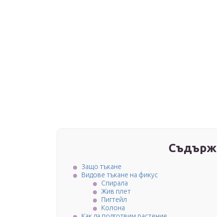
Съдърж
Защо тъкане
Видове тъкане на фикус
Спирала
Жив плет
Пигтейл
Колона
Как да подготвим растение