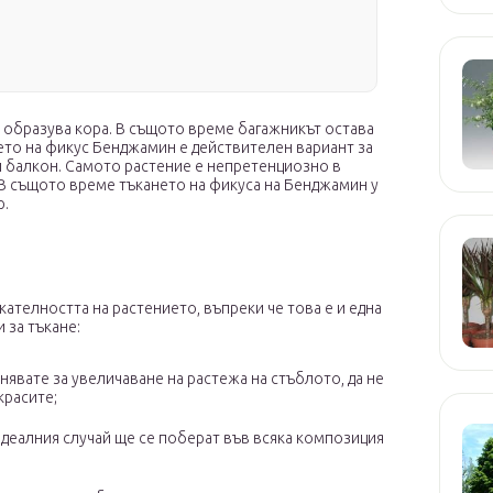
е образува кора. В същото време багажникът остава
нето на фикус Бенджамин е действителен вариант за
ли балкон. Самото растение е непретенциозно в
В същото време тъкането на фикуса на Бенджамин у
р.
кателността на растението, въпреки че това е и една
 за тъкане:
снявате за увеличаване на растежа на стъблото, да не
красите;
идеалния случай ще се поберат във всяка композиция