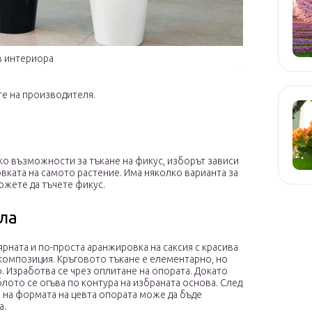
в интериора
те на производителя.
ко възможности за тъкане на фикус, изборът зависи
вката на самото растение. Има няколко варианта за
ожете да тъчете фикус.
ла
рната и по-проста аранжировка на саксия с красива
композиция. Кръговото тъкане е елементарно, но
. Изработва се чрез оплитане на опората. Докато
блото се огъва по контура на избраната основа. След
 на формата на цевта опората може да бъде
а.