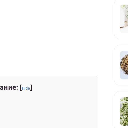
ание:
[
]
Hide