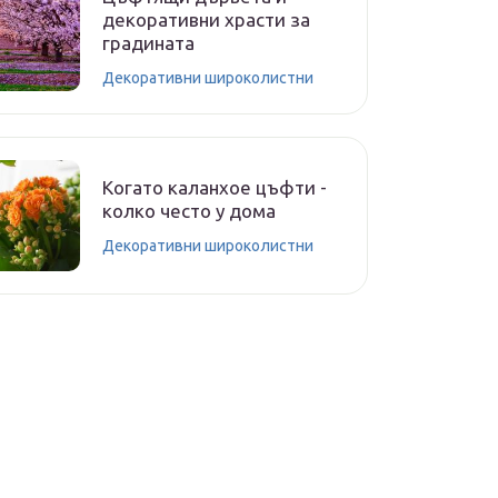
декоративни храсти за
градината
Декоративни широколистни
Когато каланхое цъфти -
колко често у дома
Декоративни широколистни