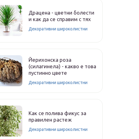
Драцена - цветни болести
и как да се справим с тях
Декоративни широколистни
Йерихонска роза
(силагинела) - какво е това
пустинно цвете
Декоративни широколистни
Как се полива фикус за
правилен растеж
Декоративни широколистни