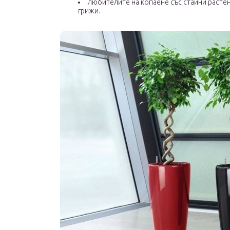
любителите на копаене със стайни растен
грижи.