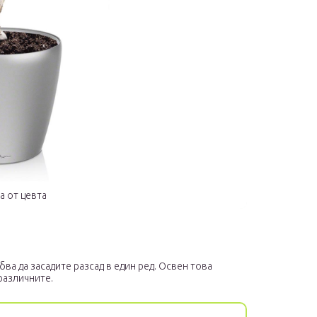
а от цевта
ва да засадите разсад в един ред. Освен това
различните.