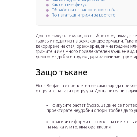
Как се тъче фикус
Обработка на растителни стъбла
По-нататъшни грижи за цветето
Докато фикусът е млад, по стъблото му няма да с
гъвкав и податлив на всякакви деформации. Тъка
декориране на стая, оранжерия, зимна градина и
грижите и има много привлекателен външен вид. 
дома няма да бъде трудно дори за начинаещ цвета
Защо тъкане
Ficus Benjamin е преплетен не само заради привле
от целите на тази процедура. Допълнителни задачи
фикусите растат бързо. За да не се прите
проектирате неудобни опори, трябва да го у
красивите форми на ствола на цветята в 
на малка или голяма оранжерия;