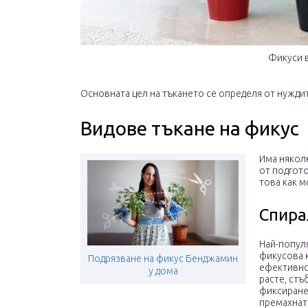
Фикуси 
Основната цел на тъкането се определя от нужди
Видове тъкане на фикус
Има някол
от подгото
това как м
Спира
Най-популя
фикусова 
Подрязване на фикус Бенджамин
ефективно
у дома
расте, стъ
фиксиране
премахнат