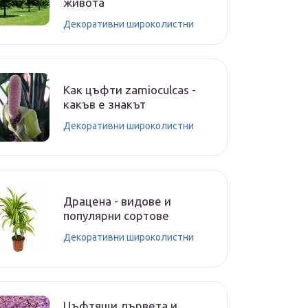
живота
Декоративни широколистни
Как цъфти zamioculcas -
какъв е знакът
Декоративни широколистни
Драцена - видове и
популярни сортове
Декоративни широколистни
Цъфтящи дървета и