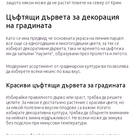
защото някои може да не растат повече на север от Крим.
Цъфтящи дървета за декорация
на градината
Като се има предвид, че основната украса на личния парцел
все още са едногодишни и многогодишни цветя, за тях се
избират декоративни дървета, така че времето на цъфтежа
им да запълни "паузите", образувани през пролетта и лятото.
Модерният асортимент от градинарски култури ви позволява
да изберете всеки нюанс по ваш вкус.
Красиви цъфтящи дървета за градината
Избирайки правилното дърво или храст, трябва да решите
целите. За някои е достатъчно растение с красиви цветя, но
за някой полезни и вкусни плодове са важни. Когато
избирате декоративна култура, трябва да обърнете внимание
на нейната зимна издръжливост. Не всеки може да зимува
без подслон при минусови температури.