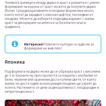
Понякога границата между дърво и храст е размита и с умело
формиране на корона от храст можете да получите дърво
(боле). Сред декоративните и плодови форми има много,
които могат да зарадват с изискан цъфтеж, последван от
плодове. Можете да изберете подходящ вариант с малък
храст за декориране на алеята и за безплатен ъгъл в
градината.
Интересно!
Повечето култури са чудесни за
формиране на жив плет.
Японика
Под формата на дърво може да се образува храст с височина
до 3 м. Клоните му през пролетта са покрити с изобилие от
бели, червени или оранжеви доста големи цветя, от които
малки, но доста годни за консумация плодове ще узреят до
есента. Растението се цени за декоративност, плодородие и
непретенциозност.