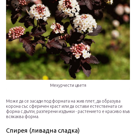
Мехурчести цветя
Може да се засади под формата на жив плет, да образува
корона със сферичен храст или да остави естествената си
форма с дълги, разперени издънки - растението е красиво във
всякаква форма.
Спирея (ливадна сладка)