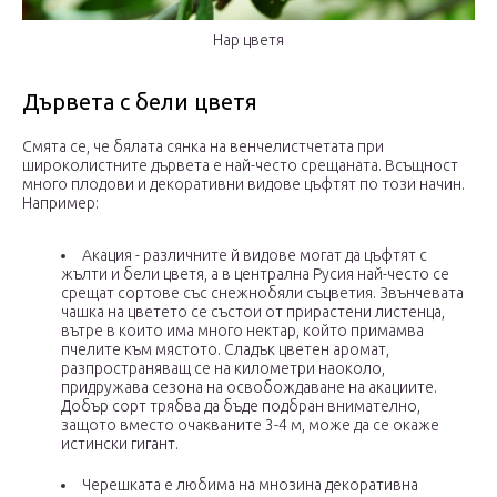
Нар цветя
Дървета с бели цветя
Смята се, че бялата сянка на венчелистчетата при
широколистните дървета е най-често срещаната. Всъщност
много плодови и декоративни видове цъфтят по този начин.
Например:
Акация - различните й видове могат да цъфтят с
жълти и бели цветя, а в централна Русия най-често се
срещат сортове със снежнобяли съцветия. Звънчевата
чашка на цветето се състои от прирастени листенца,
вътре в които има много нектар, който примамва
пчелите към мястото. Сладък цветен аромат,
разпространяващ се на километри наоколо,
придружава сезона на освобождаване на акациите.
Добър сорт трябва да бъде подбран внимателно,
защото вместо очакваните 3-4 м, може да се окаже
истински гигант.
Черешката е любима на мнозина декоративна