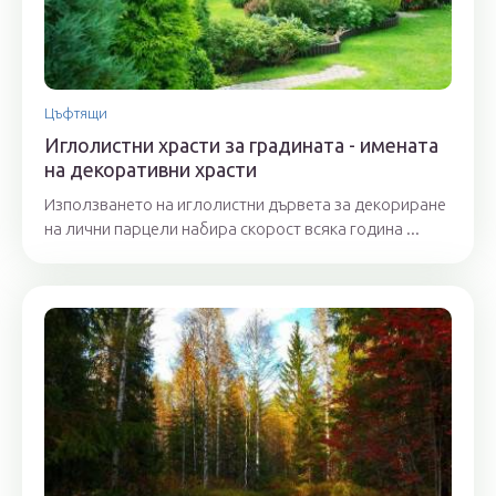
Цъфтящи
Иглолистни храсти за градината - имената
на декоративни храсти
Използването на иглолистни дървета за декориране
на лични парцели набира скорост всяка година ...