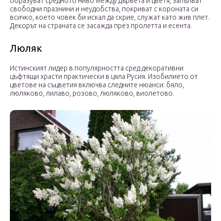
образуват средното ниво между дървета и цветя, запълват
свободни празнини и неудобства, покриват с короната си
всичко, което човек би искал да скрие, служат като жив плет.
Декорът на страната се засажда през пролетта и есента.
Люляк
Истинският лидер в популярността сред декоративни
цъфтящи храсти практически в цяла Русия. Изобилието от
цветове на съцветия включва следните нюанси: бяло,
люляково, лилаво, розово, люляково, виолетово.