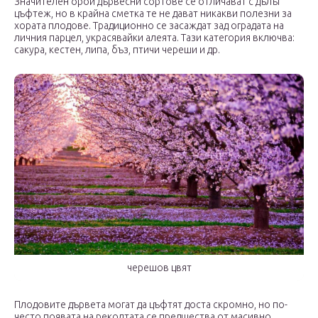
Значителен брой дървесни сортове се отличават с дълъг
цъфтеж, но в крайна сметка те не дават никакви полезни за
хората плодове. Традиционно се засаждат зад оградата на
личния парцел, украсявайки алеята. Тази категория включва:
сакура, кестен, липа, бъз, птичи череши и др.
черешов цвят
Плодовите дървета могат да цъфтят доста скромно, но по-
често появата на реколтата се предшества от масивно