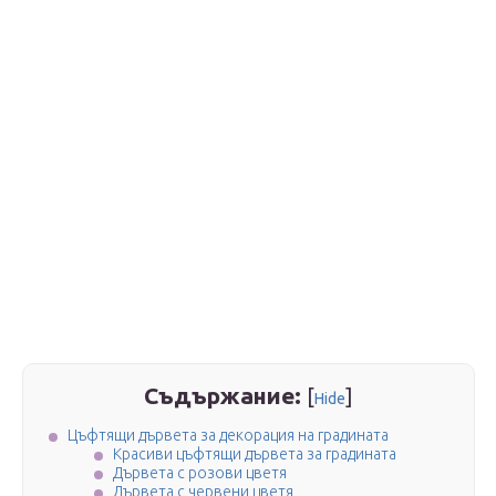
Съдържание:
[
]
Hide
Цъфтящи дървета за декорация на градината
Красиви цъфтящи дървета за градината
Дървета с розови цветя
Дървета с червени цветя