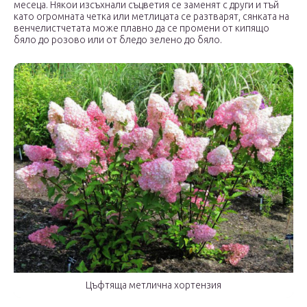
месеца. Някои изсъхнали съцветия се заменят с други и тъй
като огромната четка или метлицата се разтварят, сянката на
венчелистчетата може плавно да се промени от кипящо
бяло до розово или от бледо зелено до бяло.
Цъфтяща метлична хортензия