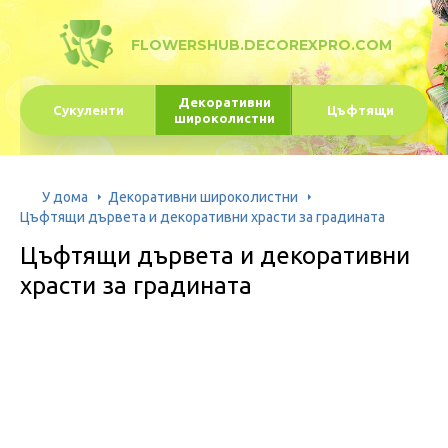
FLOWERSHUB.DECOREXPRO.COM
Декоративни
Сукуленти
Цъфтящи
широколистни
У дома
Декоративни широколистни
Цъфтящи дървета и декоративни храсти за градината
Цъфтящи дървета и декоративни
храсти за градината