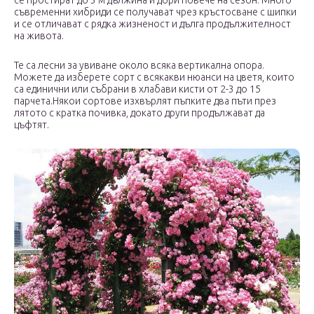
съвременни хибриди се получават чрез кръстосване с шипки
и се отличават с рядка жизненост и дълга продължителност
на живота.
Те са лесни за увиване около всяка вертикална опора.
Можете да изберете сорт с всякакви нюанси на цветя, които
са единични или събрани в хлабави кисти от 2-3 до 15
парчета.Някои сортове изхвърлят пъпките два пъти през
лятото с кратка почивка, докато други продължават да
цъфтят.