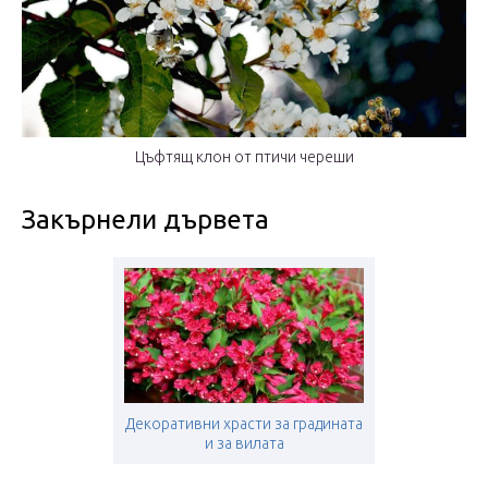
Цъфтящ клон от птичи череши
Закърнели дървета
Декоративни храсти за градината
и за вилата