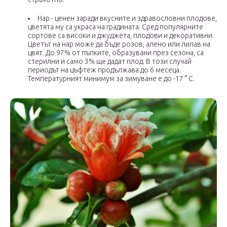
Нар - ценен заради вкусните и здравословни плодове,
цветята му са украса на градината. Сред популярните
сортове са високи и джуджета, плодови и декоративни.
Цветът на нар може да бъде розов, алено или лилав на
цвят. До 97% от пъпките, образувани през сезона, са
стерилни и само 3% ще дадат плод. В този случай
периодът на цъфтеж продължава до 6 месеца.
Температурният минимум за зимуване е до -17 ° С.