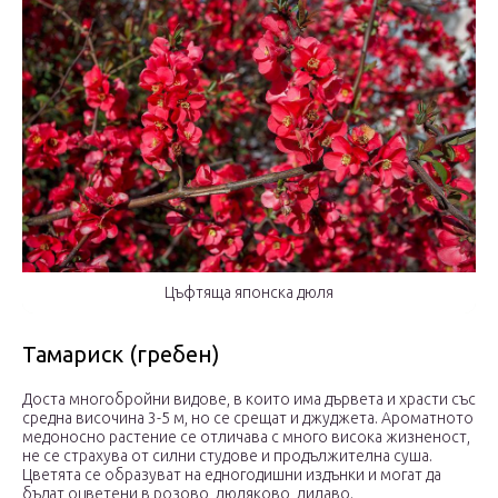
Цъфтяща японска дюля
Тамариск (гребен)
Доста многобройни видове, в които има дървета и храсти със
средна височина 3-5 м, но се срещат и джуджета. Ароматното
медоносно растение се отличава с много висока жизненост,
не се страхува от силни студове и продължителна суша.
Цветята се образуват на едногодишни издънки и могат да
бъдат оцветени в розово, люляково, лилаво.