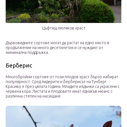
Цъфтящ люляков храст
Дървовидните сортове могат да растат на едно място в
продължение на много десетилетия и се нуждаят от
минимална поддръжка.
Берберис
Многобройни сортове от този плодов храст бързо набират
популярност. Сред лидерите е берберисът на Тунберг.
Красиво е през цялата година. Младите издънки са украсени с
червена кора. Листата и плодовете имат еднакъв нюанс с
различна степен на насищане.