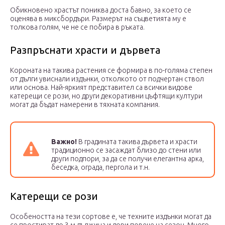
Обикновено храстът пониква доста бавно, за което се
оценява в миксбордъри. Размерът на съцветията му е
толкова голям, че не се побира в ръката.
Разпръснати храсти и дървета
Короната на такива растения се формира в по-голяма степен
от дълги увиснали издънки, отколкото от подчертан ствол
или основа. Най-яркият представител са всички видове
катерещи се рози, но други декоративни цъфтящи култури
могат да бъдат намерени в тяхната компания.
Важно!
В градината такива дървета и храсти
традиционно се засаждат близо до стени или
други подпори, за да се получи елегантна арка,
беседка, ограда, пергола и т.н.
Катерещи се рози
Особеността на тези сортове е, че техните издънки могат да
се простират до 3 м дължина и дори повече на сезон. Много