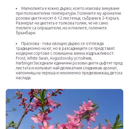
Магнолията е южно дърво, което изисква зимуване
при положителни температури. Големите му ароматни
розови цветя носят 6-12 листенца, събрани в 2-4 кръга.
Размерът на цветята е толкова голям, че не само
пчелите са опрашители, но и пчелите, големите
бръмбари.
Праскова - това овощно дърво се отглежда
традиционно на юг, но в разсадниците се представят
модерни сортове с повишена зимна издръжливост:
Frost, White Swan, Avgustovsky устойчив,
HarbingerЗаседнали единични розови цветя цъфтят пред
листата и излъчват най-деликатния сладникав аромат,
напомнящ на череша и неизменно предизвикващ детска
наслада.