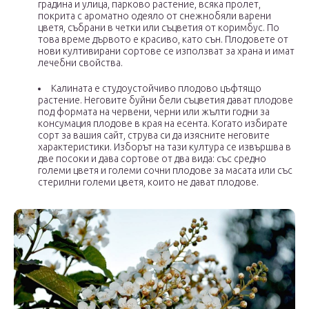
градина и улица, парково растение, всяка пролет,
покрита с ароматно одеяло от снежнобяли варени
цветя, събрани в четки или съцветия от коримбус. По
това време дървото е красиво, като сън. Плодовете от
нови култивирани сортове се използват за храна и имат
лечебни свойства.
Калината е студоустойчиво плодово цъфтящо
растение. Неговите буйни бели съцветия дават плодове
под формата на червени, черни или жълти годни за
консумация плодове в края на есента. Когато избирате
сорт за вашия сайт, струва си да изясните неговите
характеристики. Изборът на тази култура се извършва в
две посоки и дава сортове от два вида: със средно
големи цветя и големи сочни плодове за масата или със
стерилни големи цветя, които не дават плодове.