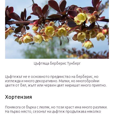
Цъфтяща берберис Тунберг
Цъфтежът не е основното предимство на берберис, но
изглежда и много декоративно. Малки, но многобройни
цветя от бял, жълт или червен цвят миришат много приятно.
Хортензия
Понякога се бърка с люляк, но този храст има много разлики.
На първо място, сезонът на цъфтеж продължава няколко