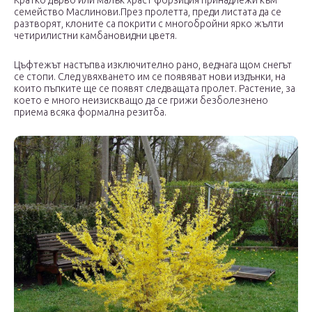
семейство Маслинови.През пролетта, преди листата да се
разтворят, клоните са покрити с многобройни ярко жълти
четирилистни камбановидни цветя.
Цъфтежът настъпва изключително рано, веднага щом снегът
се стопи. След увяхването им се появяват нови издънки, на
които пъпките ще се появят следващата пролет. Растение, за
което е много неизискващо да се грижи безболезнено
приема всяка формална резитба.