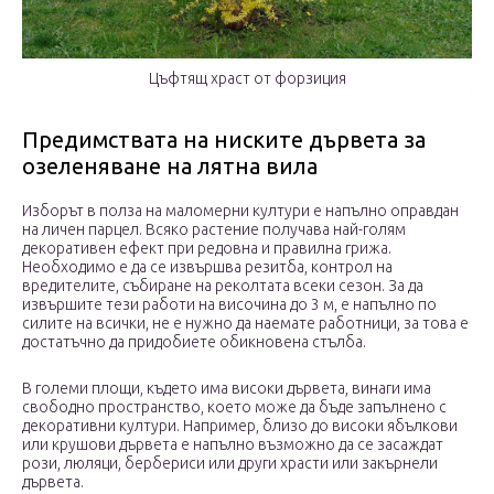
Цъфтящ храст от форзиция
Предимствата на ниските дървета за
озеленяване на лятна вила
Изборът в полза на маломерни култури е напълно оправдан
на личен парцел. Всяко растение получава най-голям
декоративен ефект при редовна и правилна грижа.
Необходимо е да се извършва резитба, контрол на
вредителите, събиране на реколтата всеки сезон. За да
извършите тези работи на височина до 3 м, е напълно по
силите на всички, не е нужно да наемате работници, за това е
достатъчно да придобиете обикновена стълба.
В големи площи, където има високи дървета, винаги има
свободно пространство, което може да бъде запълнено с
декоративни култури. Например, близо до високи ябълкови
или крушови дървета е напълно възможно да се засаждат
рози, люляци, бербериси или други храсти или закърнели
дървета.