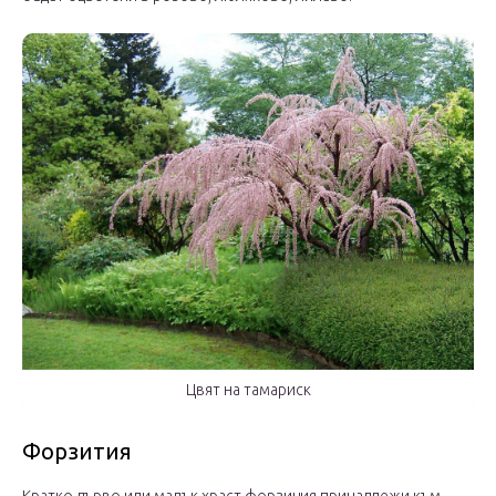
Цвят на тамариск
Форзития
Кратко дърво или малък храст форзиция принадлежи към