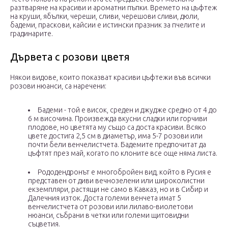
разтваряне на красиви и ароматни пъпки. Времето на цъфтеж
на круши, ябълки, череши, сливи, черешови сливи, дюли,
бадеми, праскови, кайсии е истински празник за пчелите и
градинарите.
Дървета с розови цветя
Някои видове, които показват красиви цъфтежи във всички
розови нюанси, са наречени:
Бадеми - той е висок, среден и джудже средно от 4 до
6 м височина. Произвежда вкусни сладки или горчиви
плодове, но цветята му също са доста красиви. Всяко
цвете достига 2,5 см в диаметър, има 5-7 розови или
почти бели венчелистчета. Бадемите предпочитат да
цъфтят през май, когато по клоните все още няма листа.
Рододендронът е многобройен вид, който в Русия е
представен от диви вечнозелени или широколистни
екземпляри, растящи не само в Кавказ, но и в Сибир и
Далечния изток. Доста големи венчета имат 5
венчелистчета от розови или лилаво-виолетови
нюанси, събрани в четки или големи щитовидни
съцветия.