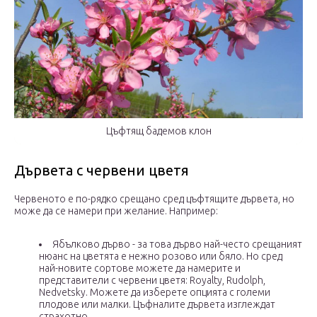
Цъфтящ бадемов клон
Дървета с червени цветя
Червеното е по-рядко срещано сред цъфтящите дървета, но
може да се намери при желание. Например:
Ябълково дърво - за това дърво най-често срещаният
нюанс на цветята е нежно розово или бяло. Но сред
най-новите сортове можете да намерите и
представители с червени цветя: Royalty, Rudolph,
Nedvetsky. Можете да изберете опцията с големи
плодове или малки. Цъфналите дървета изглеждат
страхотно.