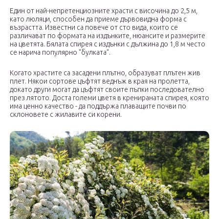
Един от най-непретенциозните храсти с височина до 2,5 м,
като люляци, способен да приеме дървовидна форма с
възрастта. Известни са повече от сто вида, които се
различават по формата на издънките, нюансите и размерите
на цветята. Бялата спирея с издънки с дължина до 1,8 м често
се нарича популярно "булката".
Когато храстите са засадени плътно, образуват плътен жив
плет. Някои сортове цъфтят веднъж в края на пролетта,
докато други могат да цъфтят своите пъпки последователно
през лятото. Доста големи цветя в кренираната спирея, която
има ценно качество - да поддържа плаващите почви по
склоновете с жилавите си корени.