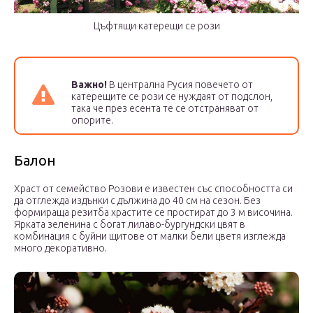
Цъфтящи катерещи се рози
Важно!
В централна Русия повечето от
катерещите се рози се нуждаят от подслон,
така че през есента те се отстраняват от
опорите.
Балон
Храст от семейство Розови е известен със способността си
да отглежда издънки с дължина до 40 см на сезон. Без
формираща резитба храстите се простират до 3 м височина.
Ярката зеленина с богат лилаво-бургундски цвят в
комбинация с буйни щитове от малки бели цветя изглежда
много декоративно.