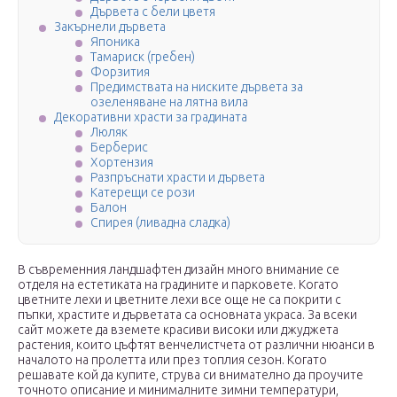
Дървета с бели цветя
Закърнели дървета
Японика
Тамариск (гребен)
Форзития
Предимствата на ниските дървета за
озеленяване на лятна вила
Декоративни храсти за градината
Люляк
Берберис
Хортензия
Разпръснати храсти и дървета
Катерещи се рози
Балон
Спирея (ливадна сладка)
В съвременния ландшафтен дизайн много внимание се
отделя на естетиката на градините и парковете. Когато
цветните лехи и цветните лехи все още не са покрити с
пъпки, храстите и дърветата са основната украса. За всеки
сайт можете да вземете красиви високи или джуджета
растения, които цъфтят венчелистчета от различни нюанси в
началото на пролетта или през топлия сезон. Когато
решавате кой да купите, струва си внимателно да проучите
точното описание и минималните зимни температури,