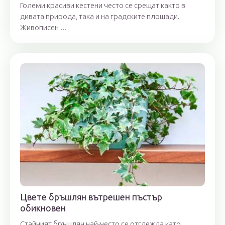
Големи красиви кестени често се срещат както в
дивата природа, така и на градските площади.
Живописен ...
Цвете бръшлян вътрешен пъстър
обикновен
Стайният бръшлян най-често се отглежда като