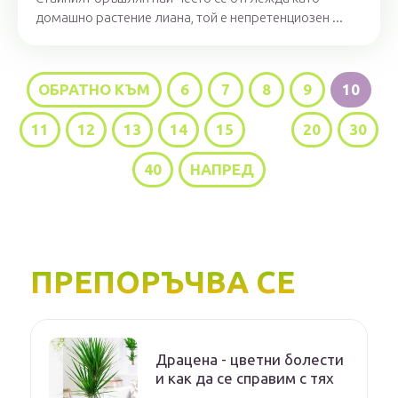
домашно растение лиана, той е непретенциозен ...
ОБРАТНО КЪМ
6
7
8
9
10
11
12
13
14
15
...
20
30
40
НАПРЕД
ПРЕПОРЪЧВА СЕ
Драцена - цветни болести
и как да се справим с тях