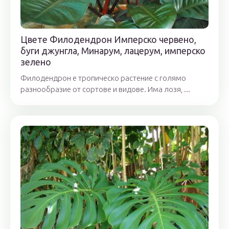
Цвете Филодендрон Имперско червено,
буги джунгла, Минарум, лацерум, имперско
зелено
Филодендрон е тропическо растение с голямо
разнообразие от сортове и видове. Има лозя, ...