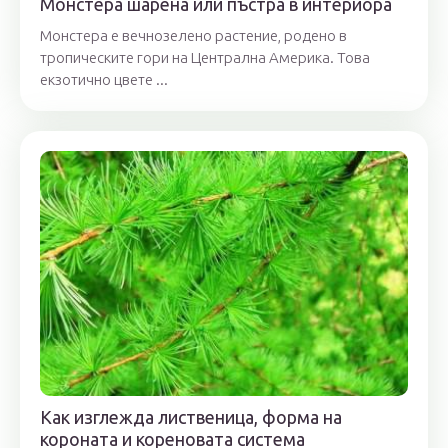
Монстера шарена или пъстра в интериора
Монстера е вечнозелено растение, родено в
тропическите гори на Централна Америка. Това
екзотично цвете ...
Как изглежда лиственица, форма на
короната и кореновата система