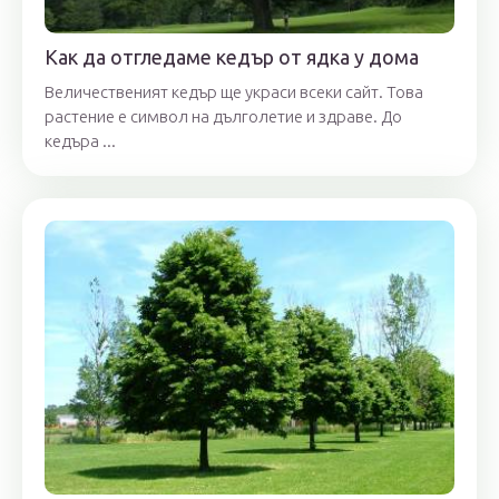
Как да отгледаме кедър от ядка у дома
Величественият кедър ще украси всеки сайт. Това
растение е символ на дълголетие и здраве. До
кедъра ...