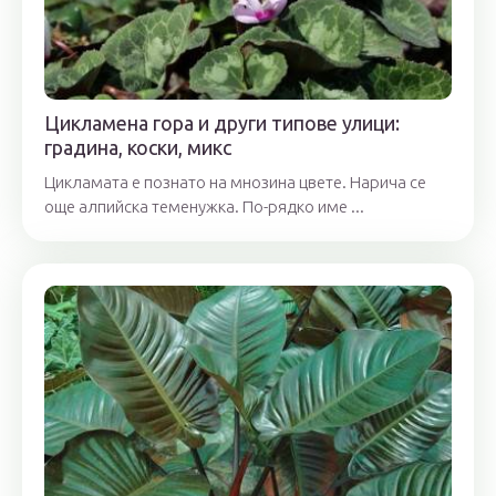
Цикламена гора и други типове улици:
градина, коски, микс
Цикламата е познато на мнозина цвете. Нарича се
още алпийска теменужка. По-рядко име ...