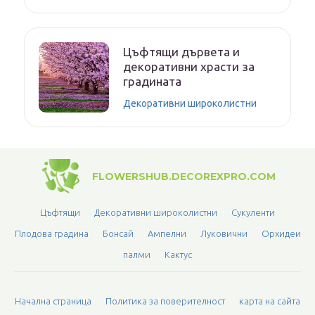
Цъфтящи дървета и
декоративни храсти за
градината
Декоративни широколистни
FLOWERSHUB.DECOREXPRO.COM
Цъфтящи
Декоративни широколистни
Сукуленти
Плодова градина
Бонсай
Ампелни
Луковични
Орхидеи
палми
Кактус
Начална страница
Политика за поверителност
карта на сайта