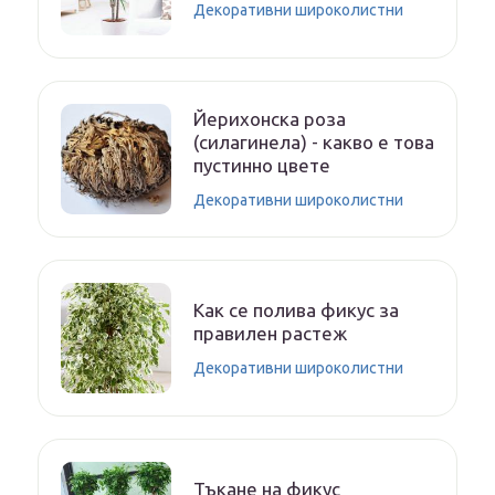
Декоративни широколистни
Йерихонска роза
(силагинела) - какво е това
пустинно цвете
Декоративни широколистни
Как се полива фикус за
правилен растеж
Декоративни широколистни
Тъкане на фикус