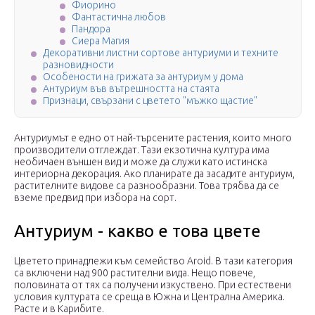
Фиорино
Фантастична любов
Пандора
Сиера Магия
Декоративни листни сортове антуриуми и техните
разновидности
Особености на грижата за антуриум у дома
Антуриум във вътрешността на стаята
Признаци, свързани с цветето "мъжко щастие"
Антуриумът е едно от най-търсените растения, които много
производители отглеждат. Тази екзотична култура има
необичаен външен вид и може да служи като истинска
интериорна декорация. Ако планирате да засадите антуриум,
растителните видове са разнообразни. Това трябва да се
вземе предвид при избора на сорт.
Антуриум - какво е това цвете
Цветето принадлежи към семейство Aroid. В тази категория
са включени над 900 растителни вида. Нещо повече,
половината от тях са получени изкуствено. При естествени
условия културата се среща в Южна и Централна Америка.
Расте и в Карибите.