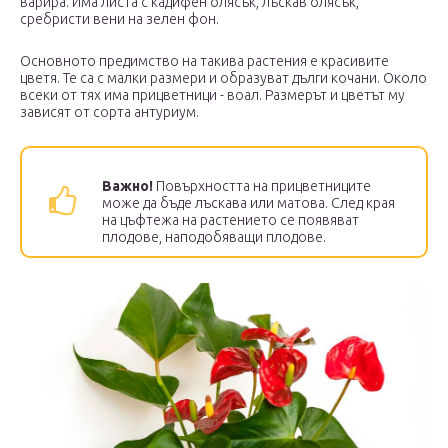
варира. Има листа с кадифен блясък, лъскав блясък,
сребристи вени на зелен фон.
Основното предимство на такива растения е красивите
цветя. Те са с малки размери и образуват дълги кочани. Около
всеки от тях има прицветници - воал. Размерът и цветът му
зависят от сорта антуриум.
Важно!
Повърхността на прицветниците
може да бъде лъскава или матова. След края
на цъфтежа на растението се появяват
плодове, наподобяващи плодове.