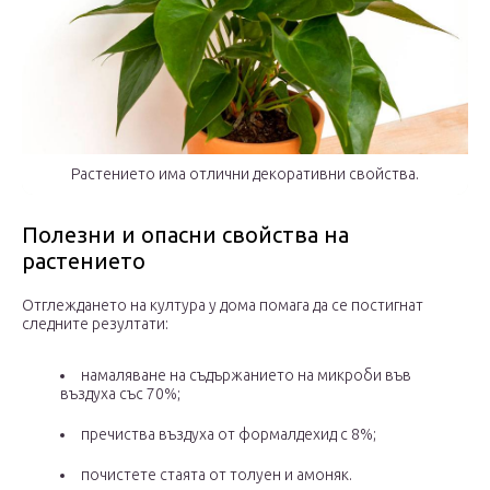
Растението има отлични декоративни свойства.
Полезни и опасни свойства на
растението
Отглеждането на култура у дома помага да се постигнат
следните резултати:
намаляване на съдържанието на микроби във
въздуха със 70%;
пречиства въздуха от формалдехид с 8%;
почистете стаята от толуен и амоняк.