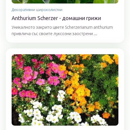
Декоративни широколистни
Anthurium Scherzer - домашни грижи
Уникалното закрито цвете Scherzerianum anthurium
привлича със своите луксозни заострени ...