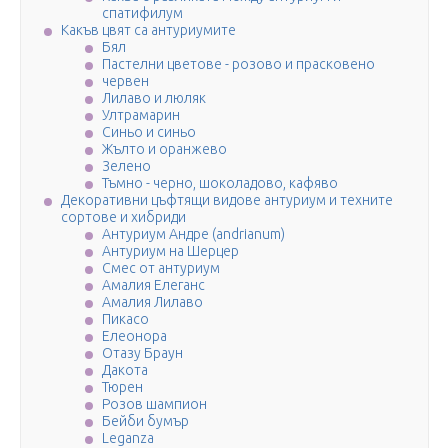
спатифилум
Какъв цвят са антуриумите
Бял
Пастелни цветове - розово и прасковено
червен
Лилаво и люляк
Ултрамарин
Синьо и синьо
Жълто и оранжево
Зелено
Тъмно - черно, шоколадово, кафяво
Декоративни цъфтящи видове антуриум и техните
сортове и хибриди
Антуриум Андре (andrianum)
Антуриум на Шерцер
Смес от антуриум
Амалия Елеганс
Амалия Лилаво
Пикасо
Елеонора
Отазу Браун
Дакота
Тюрен
Розов шампион
Бейби бумър
Leganza