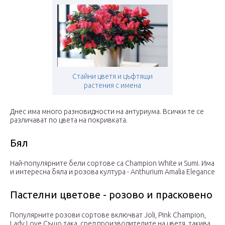
Стайни цветя и цъфтящи
растения с имена
Днес има много разновидности на антуриума. Всички те се
различават по цвета на покривката.
Бял
Най-популярните бели сортове са Champion White и Sumi. Има
и интересна бяла и розова култура - Anthurium Amalia Elegance
Пастелни цветове - розово и прасковено
Популярните розови сортове включват Joli, Pink Champion,
Lady Love.Също така, сред производителите на цветя, такива