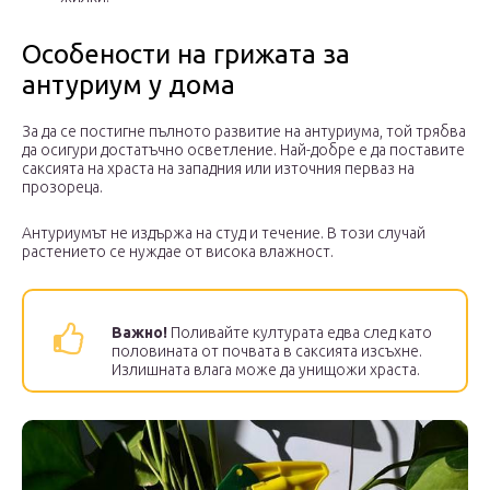
Особености на грижата за
антуриум у дома
За да се постигне пълното развитие на антуриума, той трябва
да осигури достатъчно осветление. Най-добре е да поставите
саксията на храста на западния или източния перваз на
прозореца.
Антуриумът не издържа на студ и течение. В този случай
растението се нуждае от висока влажност.
Важно!
Поливайте културата едва след като
половината от почвата в саксията изсъхне.
Излишната влага може да унищожи храста.