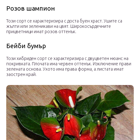
Розов шампион
Този сорт се характеризира с доста буен храст. Ушите са
жълти или зеленикави на цвят. Широкосърдечните
прицветници имат розов оттенък.
Бейби бумър
Този хибриден сорт се характеризира с двуцветен нюанс на
покривката. Плочата има червен оттенък. Изключение прави
зелената основа. Ухото има права форма, а листата имат
заострен край.