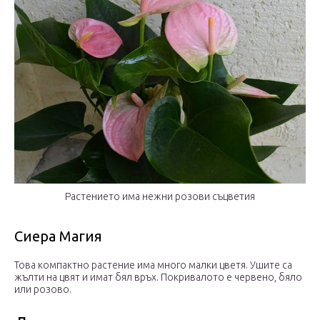
Растението има нежни розови съцветия
Сиера Магия
Това компактно растение има много малки цветя. Ушите са
жълти на цвят и имат бял връх. Покривалото е червено, бяло
или розово.