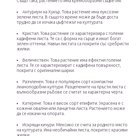
Също така, растението има кремообразни съцветия.
Антуриум на Хукър. Това растение има луксозни
зелени листа. В същото време може да бъде доста
трудно да се изчака цъфтежът на културата.
Кристал. Това растение се характеризира с големи
кадифени листа. Те са с форма на сърце и имат богат
зелен оттенък. Навън листата са покрити със сребристи
жилки.
Величествен. Това растение има ефектни големи
листа. Те се характеризират с кадифена повърхност,
покрита с оригинални шарки.
Разчленен. Това е популярен сорт компактни
лианоподобни култури. Разцепените на пръсти листа с
вълнообразни ръбове се считат за характерна черта.
Катерене. Това е висок сорт епифити. Украсена е с
кожени овални или ланцетни листа. Растението може
да се изкачи на опората.
Искрящи кичури. Мексико се счита за родното място
на културата. Има необичайни листа, покрити с красиви
жилки.