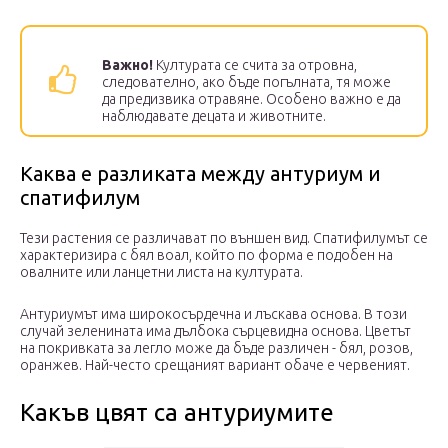
Важно!
Културата се счита за отровна,
следователно, ако бъде погълната, тя може
да предизвика отравяне. Особено важно е да
наблюдавате децата и животните.
Каква е разликата между антуриум и
спатифилум
Тези растения се различават по външен вид. Спатифилумът се
характеризира с бял воал, който по форма е подобен на
овалните или ланцетни листа на културата.
Антуриумът има широкосърдечна и лъскава основа. В този
случай зеленината има дълбока сърцевидна основа. Цветът
на покривката за легло може да бъде различен - бял, розов,
оранжев. Най-често срещаният вариант обаче е червеният.
Какъв цвят са антуриумите