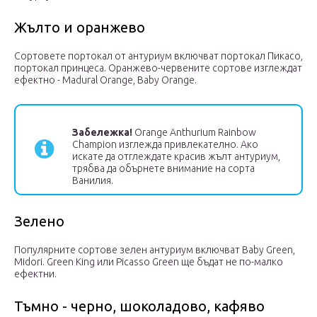
Жълто и оранжево
Сортовете портокал от антуриум включват портокал Пикасо,
портокал принцеса. Оранжево-червените сортове изглеждат
ефектно - Madural Orange, Baby Orange.
Забележка!
Orange Anthurium Rainbow
Champion изглежда привлекателно. Ако
искате да отглеждате красив жълт антуриум,
трябва да обърнете внимание на сорта
Ванилия.
Зелено
Популярните сортове зелен антуриум включват Baby Green,
Midori. Green King или Picasso Green ще бъдат не по-малко
ефектни.
Тъмно - черно, шоколадово, кафяво