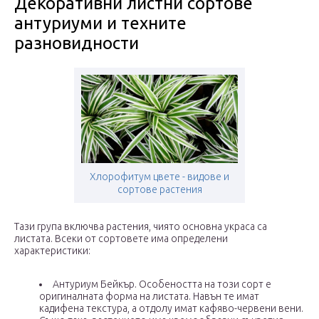
Декоративни листни сортове
антуриуми и техните
разновидности
Хлорофитум цвете - видове и
сортове растения
Тази група включва растения, чиято основна украса са
листата. Всеки от сортовете има определени
характеристики:
Антуриум Бейкър. Особеността на този сорт е
оригиналната форма на листата. Навън те имат
кадифена текстура, а отдолу имат кафяво-червени вени.