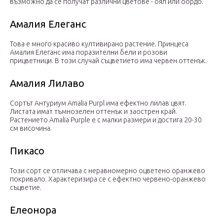
възможно да се получат различни цветове - бял или бордо.
Амалия Елеганс
Това е много красиво култивирано растение. Принцеса
Амалия Елеганс има поразителни бели и розови
прицветници. В този случай съцветието има червен оттенък.
Амалия Лилаво
Сортът Антуриум Amalia Purpl има ефектно лилав цвят.
Листата имат тъмнозелен оттенък и заострен край.
Растението Amalia Purple е с малки размери и достига 20-30
см височина.
Пикасо
Този сорт се отличава с неравномерно оцветено оранжево
покривало. Характеризира се с ефектно червено-оранжево
съцветие.
Елеонора