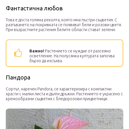
Фантастична любов
Това е доста голяма реколта, която има пъстри съцветия. С
разгъването на покривката се появяват бели и розови цветя.
При възрастните растения белите области стават зелени.
Важно!
Растението се нуждае от разсеяно
осветление. На полусянка културата започва
бързо да изсъхва.
Пандора
Сортът, наречен Pandora, се характеризира с компактни
храсти с малки листа и дълги дръжки. Растението е украсено с
кремообразни съцветия с бледорозови прицветници.