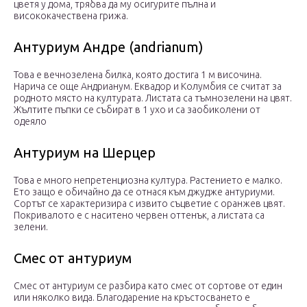
цветя у дома, трябва да му осигурите пълна и
висококачествена грижа.
Антуриум Андре (andrianum)
Това е вечнозелена билка, която достига 1 м височина.
Нарича се още Андрианум. Еквадор и Колумбия се считат за
родното място на културата. Листата са тъмнозелени на цвят.
Жълтите пъпки се събират в 1 ухо и са заобиколени от
одеяло
Антуриум на Шерцер
Това е много непретенциозна култура. Растението е малко.
Ето защо е обичайно да се отнася към джудже антуриуми.
Сортът се характеризира с извито съцветие с оранжев цвят.
Покривалото е с наситено червен оттенък, а листата са
зелени.
Смес от антуриум
Смес от антуриум се разбира като смес от сортове от един
или няколко вида. Благодарение на кръстосването е