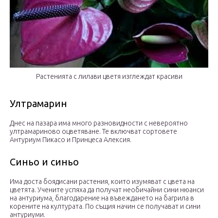
Растенията с лилави цветя изглеждат красиви
Ултрамарин
Днес на пазара има много разновидности с невероятно
ултрамариново оцветяване. Те включват сортовете
Антуриум Пикасо и Принцеса Алексия.
Синьо и синьо
Има доста боядисани растения, които изумяват с цвета на
цветята. Учените успяха да получат необичайни сини нюанси
на антуриума, благодарение на въвеждането на багрила в
корените на културата. По същия начин се получават и сини
антуриуми.