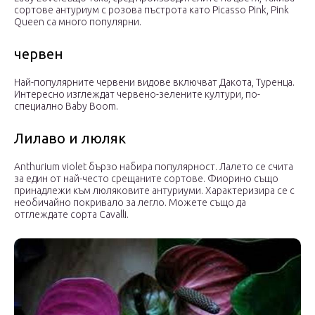
сортове антуриум с розова пъстрота като Picasso Pink, Pink
Queen са много популярни.
червен
Най-популярните червени видове включват Дакота, Туренца.
Интересно изглеждат червено-зелените култури, по-
специално Baby Boom.
Лилаво и люляк
Anthurium violet бързо набира популярност. Лалето се счита
за един от най-често срещаните сортове. Фиорино също
принадлежи към люляковите антуриуми. Характеризира се с
необичайно покривало за легло. Можете също да
отглеждате сорта Cavalli.