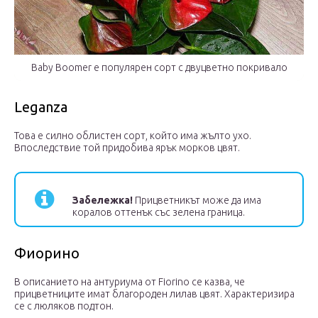
Baby Boomer е популярен сорт с двуцветно покривало
Leganza
Това е силно облистен сорт, който има жълто ухо.
Впоследствие той придобива ярък морков цвят.
Забележка!
Прицветникът може да има
коралов оттенък със зелена граница.
Фиорино
В описанието на антуриума от Fiorino се казва, че
прицветниците имат благороден лилав цвят. Характеризира
се с люляков подтон.