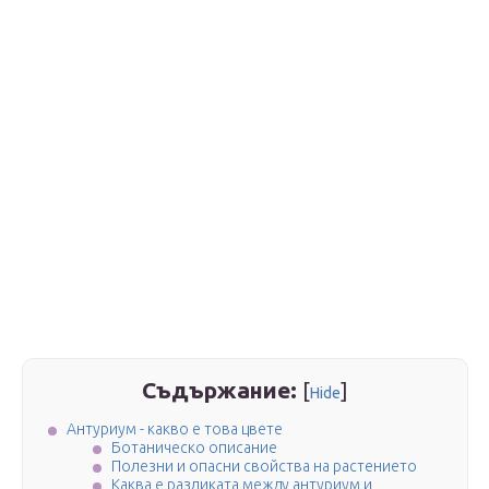
Съдържание:
[
]
Hide
Антуриум - какво е това цвете
Ботаническо описание
Полезни и опасни свойства на растението
Каква е разликата между антуриум и