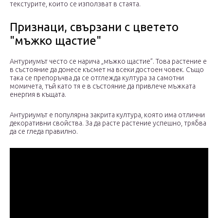
текстурите, които се използват в стаята.
Признаци, свързани с цветето
"мъжко щастие"
Антуриумът често се нарича „мъжко щастие”. Това растение е
в състояние да донесе късмет на всеки достоен човек. Също
така се препоръчва да се отглежда култура за самотни
момичета, тъй като тя е в състояние да привлече мъжката
енергия в къщата.
Антуриумът е популярна закрита култура, която има отлични
декоративни свойства. За да расте растение успешно, трябва
да се гледа правилно.