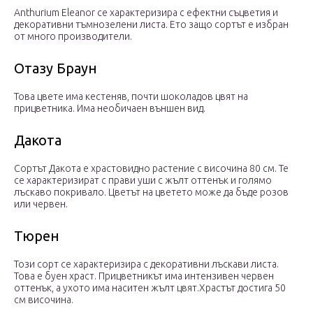
Anthurium Eleanor се характеризира с ефектни съцветия и
декоративни тъмнозелени листа. Ето защо сортът е избран
от много производители.
Отазу Браун
Това цвете има кестеняв, почти шоколадов цвят на
прицветника. Има необичаен външен вид.
Дакота
Сортът Дакота е храстовидно растение с височина 80 см. Те
се характеризират с прави уши с жълт оттенък и голямо
лъскаво покривало. Цветът на цветето може да бъде розов
или червен.
Тюрен
Този сорт се характеризира с декоративни лъскави листа.
Това е буен храст. Прицветникът има интензивен червен
оттенък, а ухото има наситен жълт цвят.Храстът достига 50
см височина.