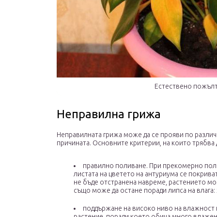
Естествено пожълт
Неправилна грижа
Неправилната грижа може да се прояви по различ
причината. Основните критерии, на които трябва 
правилно поливане. При прекомерно полив
листата на цветето на антуриума се покрива
не бъде отстранена навреме, растението мож
също може да остане поради липса на влага:
поддържане на високо ниво на влажност 
растение, поради което обича много влажен 