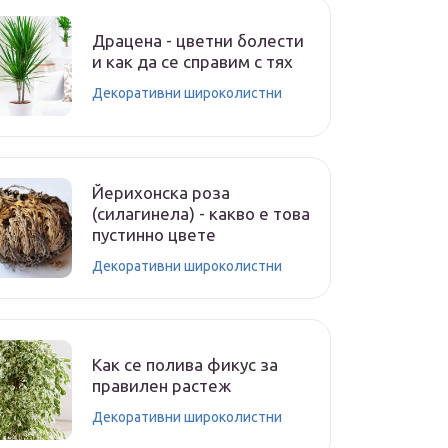
Драцена - цветни болести
и как да се справим с тях
Декоративни широколистни
Йерихонска роза
(силагинела) - какво е това
пустинно цвете
Декоративни широколистни
Как се полива фикус за
правилен растеж
Декоративни широколистни