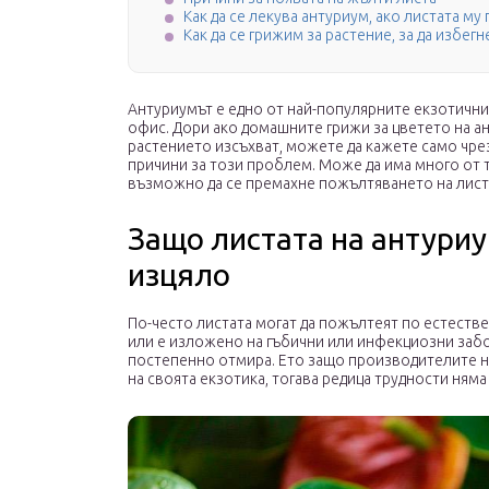
Как да се лекува антуриум, ако листата му
Как да се грижим за растение, за да избег
Антуриумът е едно от най-популярните екзотични 
офис. Дори ако домашните грижи за цветето на а
растението изсъхват, можете да кажете само чр
причини за този проблем. Може да има много от тя
възможно да се премахне пожълтяването на лист
Защо листата на антуриу
изцяло
По-често листата могат да пожълтеят по естеств
или е изложено на гъбични или инфекциозни забо
постепенно отмира. Ето защо производителите н
на своята екзотика, тогава редица трудности няма