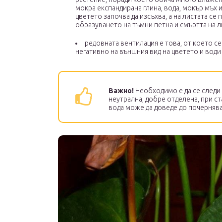
мокра експандирана глина, вода, мокър мъх 
цветето започва да изсъхва, а на листата се
образуването на тъмни петна и смъртта на л
редовната вентилация е това, от което с
негативно на външния вид на цветето и води
Важно!
Необходимо е да се следи к
неутрална, добре отделена, при с
вода може да доведе до почернява