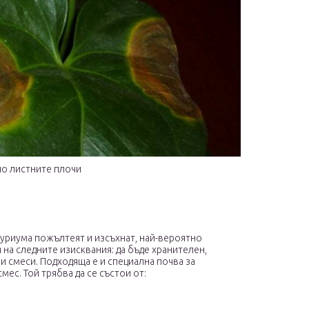
по листните плочи
туриума пожълтеят и изсъхнат, най-вероятно
я на следните изисквания: да бъде хранителен,
и смеси. Подходяща е и специална почва за
ес. Той трябва да се състои от: