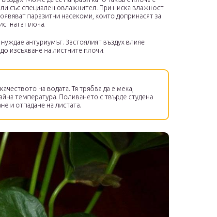
или със специален овлажнител. При ниска влажност
 появяват паразитни насекоми, които допринасят за
истната плоча.
е нуждае антуриумът. Застоялият въздух влияе
 до изсъхване на листните плочи.
ачеството на водата. Тя трябва да е мека,
тайна температура. Поливането с твърде студена
не и отпадане на листата.