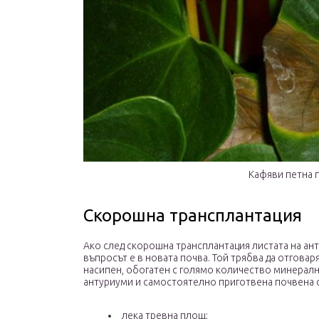
Кафяви петна 
Скорошна трансплантация
Ако след скорошна трансплантация листата на ан
въпросът е в новата почва. Той трябва да отговар
насипен, обогатен с голямо количество минералн
антуриуми и самостоятелно приготвена почвена см
лека тревна площ;