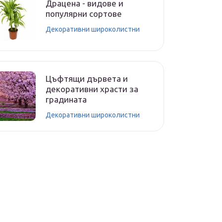
Драцена - видове и
популярни сортове
Декоративни широколистни
Цъфтящи дървета и
декоративни храсти за
градината
Декоративни широколистни