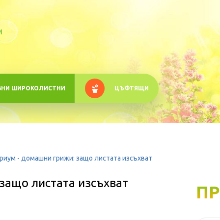
M
ВНИ ШИРОКОЛИСТНИ
ЦЪФТЯЩИ
риум - домашни грижи: защо листата изсъхват
защо листата изсъхват
ПР