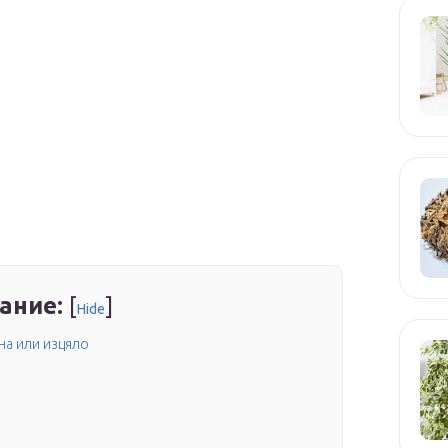
ание:
[
]
Hide
на или изцяло