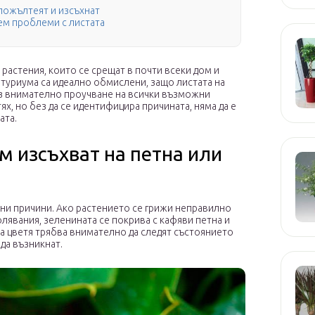
 пожълтеят и изсъхнат
нем проблеми с листата
растения, които се срещат в почти всеки дом и
нтуриума са идеално обмислени, защо листата на
ез внимателно проучване на всички възможни
х, но без да се идентифицира причината, няма да е
ата.
м изсъхват на петна или
ени причини. Ако растението се грижи неправилно
лявания, зеленината се покрива с кафяви петна и
а цветя трябва внимателно да следят състоянието
 да възникнат.