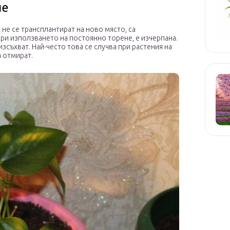
не
 не се трансплантират на ново място, са
 при използването на постоянно торене, е изчерпана.
изсъхват. Най-често това се случва при растения на
а отмират.