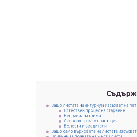
Съдърж
Защо листата на антуриум изсъхват на пет
Естествен процес на стареене
Неправилна грижа
Скорошна трансплантация
Болести и вредители
Защо само върховете на листата изсъхват
Причини за появата на жълти листа