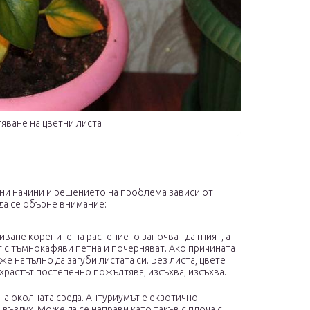
яване на цветни листа
ни начини и решението на проблема зависи от
да се обърне внимание:
ане корените на растението започват да гният, а
т с тъмнокафяви петна и почерняват. Ако причината
е напълно да загуби листата си. Без листа, цвете
 храстът постепенно пожълтява, изсъхва, изсъхва.
на околната среда. Антуриумът е екзотично
въздух. Може да се направи като такъв с плоча с