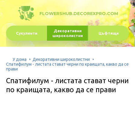
FLOWERSHUB.DECOREXPRO.COM
Декоративни
Сукуленти
Цъфтящи
широколистни
У дома
Декоративни широколистни
Спатифилум - листата стават черни по краищата, какво да се
прави
Спатифилум - листата стават черни
по краищата, какво да се прави