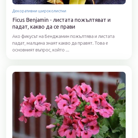
Декоративни широколистни
Ficus Benjamin - листата пожълтяват и
падат, какво да се прави
Ако фикусът на Бенджамин пожълтява и листата
падат, малцина знаят какво да правят. Това е
основният въпрос, който ...