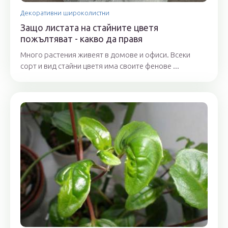
Декоративни широколистни
Защо листата на стайните цветя
пожълтяват - какво да правя
Много растения живеят в домове и офиси. Всеки
сорт и вид стайни цветя има своите фенове ...