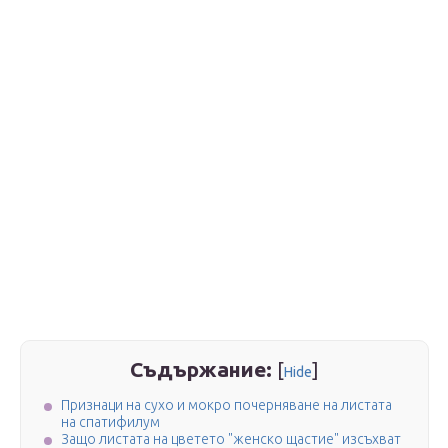
Съдържание:
[
]
Hide
Признаци на сухо и мокро почерняване на листата
на спатифилум
Защо листата на цветето "женско щастие" изсъхват