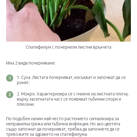
Спатифилум с почернели листни връхчета
Има 2 вида почерняване:
Суха. Листата почерняват, изсъхват и започват да се
ронят.
Мокро. Характеризира се с гниене на листната плоча,
върху засегнатата част се появяват гъбични спори и
плесени.
По подобен начин най-често растението сигнализира за
неправилна грижа или гъбична инфекция. Но ако цветята
също започнат да почерняват, трябва да започнете да се
тревожите за здравето на спатифилума.