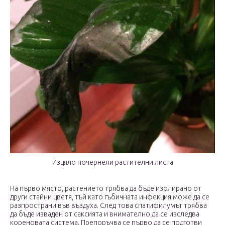
Изцяло почернели растителни листа
На първо място, растението трябва да бъде изолирано от
други стайни цветя, тъй като гъбичната инфекция може да се
разпространи във въздуха. След това спатифилумът трябва
да бъде изваден от саксията и внимателно да се изследва
кореновата система. Препоръчва се първо да се подготви