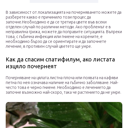
В зависимост от локализацията на почерняването можете да
разберете какво е причинило този процес да
започне.Необходимо е да се третира цвете във всеки
отделен случай по различни методи. Ако проблемът е в
неправилна грижа, можете да поправите ситуацията. Въпреки
това, с гъбична инфекция или гниене на корените, е
необходимо бързо да се ориентирате и да започнете
лечение, в противен случай цветето ще умре.
Как да спасим спатифилум, ако листата
изцяло почернеят
Почерняване на цялата листна плоча или появата на кафяви
петна по нея означава наличие на гъбично заболяване. Най-
често това е черно гниене. Необходимо е лечението да
започне възможно най-скоро, така че растението да не умре.