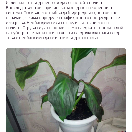
Излишъкът от вода често води до застой в почвата.
Впоследствие това причинява разпадане на кореновата
система. Поливането трябва да бъде редовно, но това не
означава, че има определен график, когато процедурата се
извършва. Необходимо е да се следи състоянието на
почвата.Струва си да се полива само след като горният слой
на субстрата е напълно изсъхнал и след няколко часа след
това е необходимо да се източи водата от тигана.