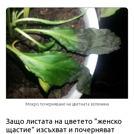
Мокро почерняване на цветната зеленина
Защо листата на цветето "женско
щастие" изсъхват и почерняват