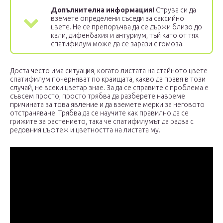
Допълнителна информация!
Струва си да
вземете определени съседи за саксийно
цвете. Не се препоръчва да се държи близо до
кали, дифенбахия и антуриум, тъй като от тях
спатифилум може да се зарази с гомоза.
Доста често има ситуация, когато листата на стайното цвете
спатифилум почерняват по краищата, какво да правя в този
случай, не всеки цветар знае. За да се справите с проблема е
съвсем просто, просто трябва да разберете навреме
причината за това явление и да вземете мерки за неговото
отстраняване. Трябва да се научите как правилно да се
грижите за растението, така че спатифилумът да радва с
редовния цъфтеж и цветността на листата му.