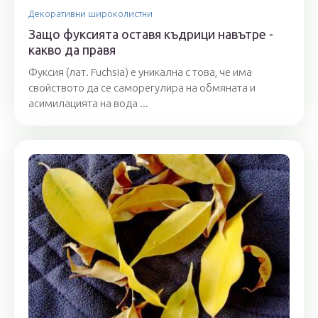
Декоративни широколистни
Защо фуксията оставя къдрици навътре -
какво да правя
Фуксия (лат. Fuchsia) е уникална с това, че има
свойството да се саморегулира на обмяната и
асимилацията на вода ...