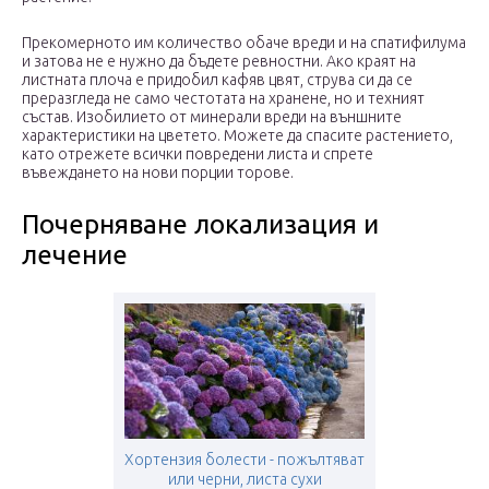
Прекомерното им количество обаче вреди и на спатифилума
и затова не е нужно да бъдете ревностни. Ако краят на
листната плоча е придобил кафяв цвят, струва си да се
преразгледа не само честотата на хранене, но и техният
състав. Изобилието от минерали вреди на външните
характеристики на цветето. Можете да спасите растението,
като отрежете всички повредени листа и спрете
въвеждането на нови порции торове.
Почерняване локализация и
лечение
Хортензия болести - пожълтяват
или черни, листа сухи