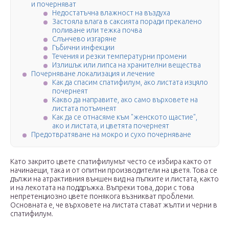
и почерняват
Недостатъчна влажност на въздуха
Застояла влага в саксията поради прекалено
поливане или тежка почва
Слънчево изгаряне
Гъбични инфекции
Течения и резки температурни промени
Излишък или липса на хранителни вещества
Почерняване локализация и лечение
Как да спасим спатифилум, ако листата изцяло
почернеят
Какво да направите, ако само върховете на
листата потъмнеят
Как да се отнасяме към "женското щастие",
ако и листата, и цветята почернеят
Предотвратяване на мокро и сухо почерняване
Като закрито цвете спатифилумът често се избира както от
начинаещи, така и от опитни производители на цветя. Това се
дължи на атрактивния външен вид на пъпките и листата, както
и на лекотата на поддръжка. Въпреки това, дори с това
непретенциозно цвете понякога възникват проблеми.
Основната е, че върховете на листата стават жълти и черни в
спатифилум.