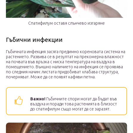
Спатифилум оставя слънчево изгаряне
Гъбични инфекции
Гъбичната инфекция засяга предимно кореновата система на
растението. Развива се в резултат на прекомерна влажност
на почвата във връзка с ниска температура на въздуха в
помещението. Външно наличието на инфекция се проявява
по следния начин: листата придобиват хлабава структура,
почерняват. Може да се появят кафяви петна.
Важно!
Гъбичните спори могат да бъдат във
въздуха и поради това растенията в близост
до спатифилум също могат да се заразят.