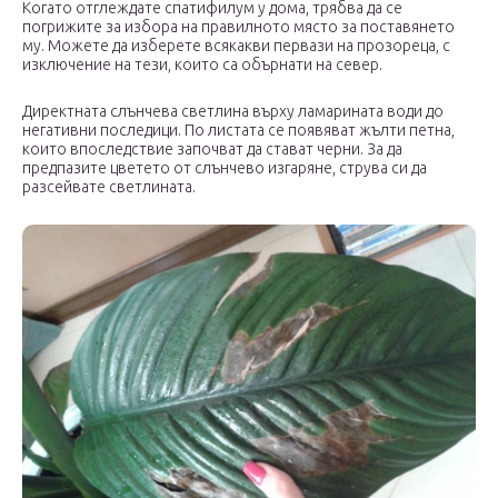
Когато отглеждате спатифилум у дома, трябва да се
погрижите за избора на правилното място за поставянето
му. Можете да изберете всякакви первази на прозореца, с
изключение на тези, които са обърнати на север.
Директната слънчева светлина върху ламарината води до
негативни последици. По листата се появяват жълти петна,
които впоследствие започват да стават черни. За да
предпазите цветето от слънчево изгаряне, струва си да
разсейвате светлината.