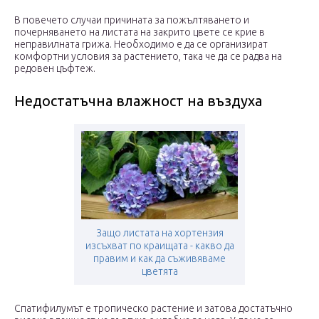
В повечето случаи причината за пожълтяването и
почерняването на листата на закрито цвете се крие в
неправилната грижа. Необходимо е да се организират
комфортни условия за растението, така че да се радва на
редовен цъфтеж.
Недостатъчна влажност на въздуха
Защо листата на хортензия
изсъхват по краищата - какво да
правим и как да съживяваме
цветята
Спатифилумът е тропическо растение и затова достатъчно