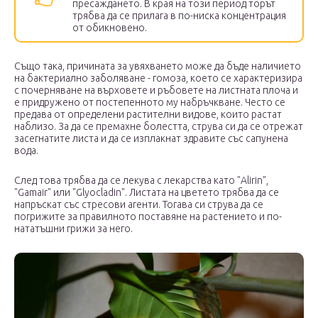
пресаждането. В края на този период торът
трябва да се прилага в по-ниска концентрация
от обикновено.
Също така, причината за увяхването може да бъде наличието
на бактериално заболяване - гомоза, което се характеризира
с почерняване на върховете и ръбовете на листната плоча и
е придружено от постепенното му набръчкване. Често се
предава от определени растителни видове, които растат
наблизо. За да се премахне болестта, струва си да се отрежат
засегнатите листа и да се изплакнат здравите със сапунена
вода.
След това трябва да се лекува с лекарства като "Alirin",
"Gamair" или "Glyocladin". Листата на цветето трябва да се
напръскат със стресови агенти. Тогава си струва да се
погрижите за правилното поставяне на растението и по-
нататъшни грижи за него.