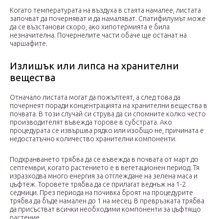
Когато температурата на въздуха в стаята намалее, листата
започват да почерняват и да намаляват. Спатифилумът може
да се възстанови скоро, ако хипотермията е била
незначителна. Почернелите части обаче ще останат на
чаршафите.
Излишък или липса на хранителни
вещества
Отначало листата могат да пожълтеят, а след това да
почернеят поради концентрацията на хранителни вещества в
почвата. В този случай си струва да си спомните колко често
производителят въвежда торове в субстрата. Ако
процедурата се извършва рядко или изобщо не, причината е
недостатъчно количество хранителни компоненти.
Подхранването трябва да се въвежда в почвата от март до
септември, когато растението е в вегетационен период. Тя
изразходва много енергия за отглеждане на зелена маса и
цъфтеж. Торовете трябва да се прилагат веднъж на 1-2
седмици. През периода на почивка броят на процедурите
трябва да бъде намален до 1 на месец. В превръзката трябва
да присъстват всички необходими компоненти за цъфтящо
растение.