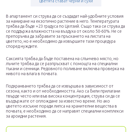
цветята стават черни и сухи
В апартамент си струва да се създадат най-удобните условия
за намиране на екзотично растение в него. Температурата
трябва да бъде +23 градуса по Целзий. Също така си струва да
се поддържа влажността на въздуха от около 50-60%. Не се
препоръчва да забравите за пръскането на листата на
цветето, но е необходимо да извършите тази процедура
според нуждите.
Саксията трябва да бъде поставена на слънчево място, но
лъчите трябва да се разпръскват с помощта на специални
тъкани и сенници. Редовното поливане включва проверка на
нивото на влага в почвата.
Подхранването трябва да се извършва в зависимост от
сезона, както и от необходимостта. Ако са били прилагани
твърде често или във висока концентрация, струва си да се
въздържате от оплождане за известно време. Но ако
цветето изсъхне поради липса на хранителни вещества в
почвата, е необходимо да се направят специални комплекси
за ароидни растения.