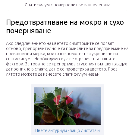
Спатифилум с почернели цветя и зеленина
Предотвратяване на мокро и сухо
почерняване
Ако след лечението на цветето симптомите се появят
отново, препоръчително е да помислите за предприемане на
превантивни мерки, които ще помогнат за укрепване на
спатифилума. Необходимо е да се ограничат външните
фактори. За това не се препоръчва студеният външен въздух
да проникне в стаята, да не се проветрява цветето. През
лятото можете да изнесете спатифилум навън.
Цвете антуриум - защо листата и