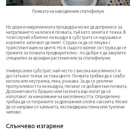
Появата на наводнения спатифилум
Но дори и навременната процедура може да допринесе за
натрупването на влага в почвата, тъй като земята е тежка. В
този случай обменът на въздух в субстрата се нарушава и
корените започват да гният. Струва си да се лекува с
трансплантация на цветя. Но в същото време си струва да се
грижите за почвата предварително - по-добре е да закупите
специален за ароидни растения или за спатифилуми.
Универсален субстрат, най-често с висока киселинност и
достатъчно тежък за това цвете. Почвата трябва да е слабо
кисела или неутрална, лека, рохкава. За да се увеличи
пропускливостта на въздуха, пясъкът се добавя към почвата.
Доломитовото брашно или гасената вар могат да се
използват за намаляване на киселинността. Определено
трябва да се погрижите за дренажния слой в саксията. Може
да се направи от камъчета, експандирана глина или тухлени
чипове.
Слънчево изгаряне