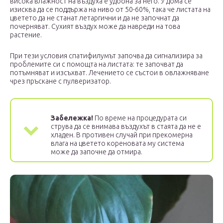
висока влажност на въздуха е удобна за него. У дома се
изисква да се поддържа на ниво от 50-60%, така че листата на
цветето да не станат летаргични и да не започнат да
почерняват. Сухият въздух може да навреди на това
растение.
При тези условия спатифилумът започва да сигнализира за
проблемите си с помощта на листата: те започват да
потъмняват и изсъхват. Лечението се състои в овлажняване
чрез пръскане с пулверизатор.
Забележка!
По време на процедурата си
струва да се внимава въздухът в стаята да не е
хладен. В противен случай при прекомерна
влага на цветето кореновата му система
може да започне да отмира.