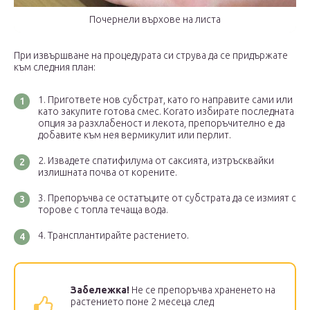
Почернели върхове на листа
При извършване на процедурата си струва да се придържате
към следния план:
Пригответе нов субстрат, като го направите сами или
като закупите готова смес. Когато избирате последната
опция за разхлабеност и лекота, препоръчително е да
добавите към нея вермикулит или перлит.
Извадете спатифилума от саксията, изтръсквайки
излишната почва от корените.
Препоръчва се остатъците от субстрата да се измият с
торове с топла течаща вода.
Трансплантирайте растението.
Забележка!
Не се препоръчва храненето на
растението поне 2 месеца след