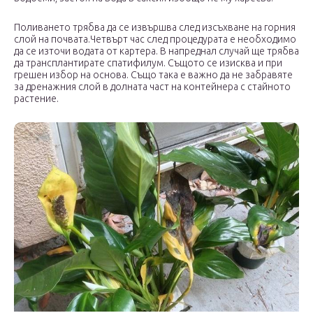
Поливането трябва да се извършва след изсъхване на горния
слой на почвата.Четвърт час след процедурата е необходимо
да се източи водата от картера. В напреднал случай ще трябва
да трансплантирате спатифилум. Същото се изисква и при
грешен избор на основа. Също така е важно да не забравяте
за дренажния слой в долната част на контейнера с стайното
растение.