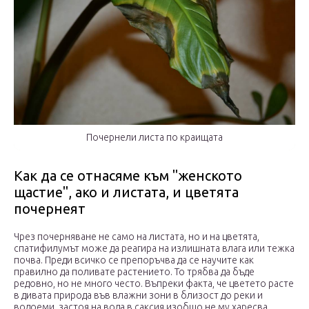
Почернели листа по краищата
Как да се отнасяме към "женското
щастие", ако и листата, и цветята
почернеят
Чрез почерняване не само на листата, но и на цветята,
спатифилумът може да реагира на излишната влага или тежка
почва. Преди всичко се препоръчва да се научите как
правилно да поливате растението. То трябва да бъде
редовно, но не много често. Въпреки факта, че цветето расте
в дивата природа във влажни зони в близост до реки и
водоеми, застоя на вода в саксия изобщо не му харесва.