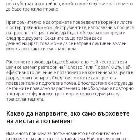
нов субстрат и контейнер, в който впоследствие растението
да бъде трансплантирано.
Препоръчително е да отрежете повредените корени и листа
с остър градински нож. Инструментите, използвани в процеса
на трансплантация, трябва да бъдат обеззаразени преди и
след процедурата. Секциите също трябва да се
дезинфекцират; това може да се направи с активен въглен
или въглен, както и смляна канела.
Растението трябва да бъде обработено. Най-често за тези
цели се вземат разтвори на "Fundazol" или "Topsin" 0,2%. Най-
ефективното лечение е потапянето на контейнера за цветя в
разредения препарат. След това можете да кацнете в
предварително подготвена почва. Впоследствие си струва да
се грижите правилно за растението. Необходимо е повторно
третиране с фунгициден разтвор няколко седмици след
трансплантацията.
Какво да направите, ако само върховете
на листата потъмнеят
Има много причини за потъмняването изключително на
върховете на листата на спатифилума. Най-популярният от