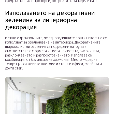
средата на стая с прозорци, обърнати на запад или на юг.
Използването на декоративни
зеленина за интериорна
декорация
Важно е да запомните, че едногодишните почти никога не се
използват за озеленяване на интериора. Декоративните
широколистни растения са подредени на групи в
съответствие с формата и цвета на листата, височината,
разклоняването и разпространението. Използва се
комбинация от балансирана хармония. Много модерна
тенденция са живите плетове и стени в офиси, фоайета и
други стаи.