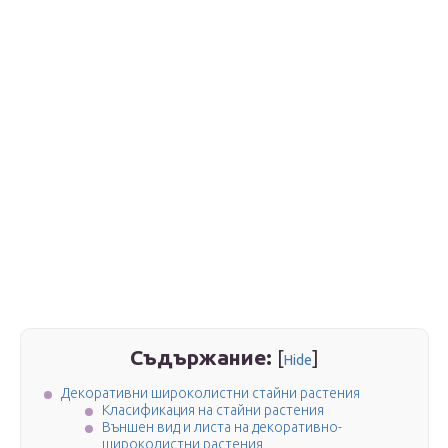
Съдържание:
[
]
Hide
Декоративни широколистни стайни растения
Класификация на стайни растения
Външен вид и листа на декоративно-
широколистни растения