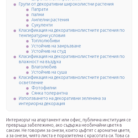
Групи от декоративни широколистни растения
Папрати
палми
Ампелни растения
Сукуленти
Класификация на декоративнолистните растения по
температурни условия
Топлолюбиви
Устойчив на замръзване
Устойчив на студ
Класификация на декоративнолистните растения по
влажност на въздуха
Влаголюбив
Устойчив на суша
Класификация на декоративнолистните растения по
осветление
Фотофилни
Сянка толерантна
Използването на декоративни зеленина за
интериорна декорация
Интериорът на апартамент или офис, публична институция се
превръща забележимо, ако съдържа необичайни цветя в
саксии. Не говорим за онези, които цъфтят с ароматни цветя,
а за онези, чиято листа е поразителна с красотата си. Това са