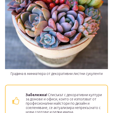
Градина в миниатюра от декоративни листни сукуленти
Забележка!
Списъкът с декоративни култури
за домове и офиси, които се използват от
професионални майстори по дизайн и
озеленяване, се актуализира непрекъснато с
нови сортове и редки имена.