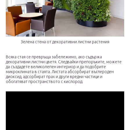
Зелена стена от декоративни листни растения
Всяка стая се превръща забележимо, ако съдържа
декоративни листни цветя. Следвайки препоръките, можете
да създадете великолепен интериор и да подобрите
микроклимата в стаята. Листата абсорбират въглероден
диоксид, адсорбират прах и други вредни частици и
обогатяват пространството с кислород.