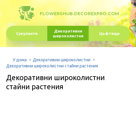
FLOWERSHUB.DECOREXPRO.COM
Декоративни
Сукуленти
Цъфтящи
широколистни
У дома
Декоративни широколистни
Декоративни широколистни стайни растения
Декоративни широколистни
стайни растения