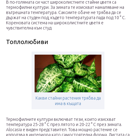
В по-голямата си част широколистните стайни цветя са
термофилни култури. За зимата те изискват намаляване на
вътрешната температура. Саксиите обаче не трябва да се
държат на студен под, където температурата пада под 10 ° C.
Кореновата система на широколистните цветя е
чувствителна към студ.
Топлолюбиви
Какви стайни растения трябва да
има в къщата
Термофилните култури включват тези, които изискват
температура 25-28 ° C през лятото и 20-22 ° C през зимата.
Alocasia е виден представител. Това мощно растение се
използва в интериора като самостоятелна форма. Листата са