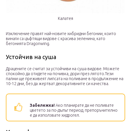
Калатея
Изключение правят най-новите хибридни бегонии, които
винаги са цъфтящи видове с красива зеленина, като
бегонията Dragonwing.
Устойчив на суша
Драцените се считат за устойчиви на суша видове. Можете
спокойно да отидете на почивка, дори през лятото.Тези
палми ще преживеят липсата на поливане в продължение на
10-12 дни, без да жертват декоративните си качества.
Забележка!
Ако планирате да не поливате
цветето за по-дълъг период, препоръчително
е да използвате хидрогел.