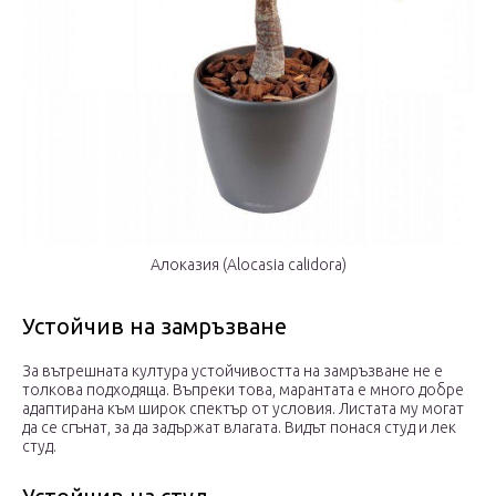
Алоказия (Alocasia calidora)
Устойчив на замръзване
За вътрешната култура устойчивостта на замръзване не е
толкова подходяща. Въпреки това, марантата е много добре
адаптирана към широк спектър от условия. Листата му могат
да се сгънат, за да задържат влагата. Видът понася студ и лек
студ.