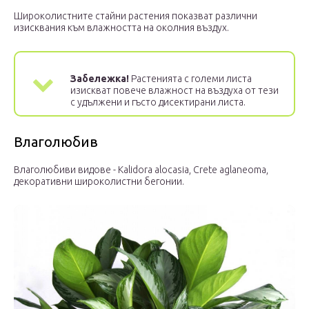
Широколистните стайни растения показват различни
изисквания към влажността на околния въздух.
Забележка!
Растенията с големи листа
изискват повече влажност на въздуха от тези
с удължени и гъсто дисектирани листа.
Влаголюбив
Влаголюбиви видове - Kalidora alocasia, Crete aglaneoma,
декоративни широколистни бегонии.