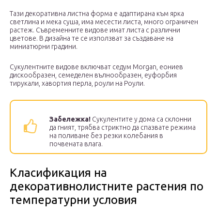
Тази декоративна листна форма е адаптирана към ярка
светлина и мека суша, има месести листа, много ограничен
растеж. Съвременните видове имат листа с различни
цветове. В дизайна те се използват за създаване на
миниатюрни градини.
Сукулентните видове включват седум Morgan, еониев
дискообразен, семеделен вълнообразен, еуфорбия
тирукали, хавортия перла, роули на Роули.
Забележка!
Сукулентите у дома са склонни
да гният, трябва стриктно да спазвате режима
на поливане без резки колебания в
почвената влага.
Класификация на
декоративнолистните растения по
температурни условия