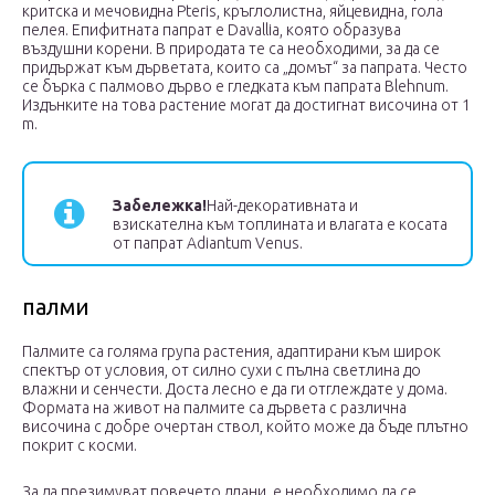
критска и мечовидна Pteris, кръглолистна, яйцевидна, гола
пелея. Епифитната папрат е Davallia, която образува
въздушни корени. В природата те са необходими, за да се
придържат към дърветата, които са „домът“ за папрата. Често
се бърка с палмово дърво е гледката към папрата Blehnum.
Издънките на това растение могат да достигнат височина от 1
m.
Забележка!
Най-декоративната и
взискателна към топлината и влагата е косата
от папрат Adiantum Venus.
палми
Палмите са голяма група растения, адаптирани към широк
спектър от условия, от силно сухи с пълна светлина до
влажни и сенчести. Доста лесно е да ги отглеждате у дома.
Формата на живот на палмите са дървета с различна
височина с добре очертан ствол, който може да бъде плътно
покрит с косми.
За да презимуват повечето длани, е необходимо да се