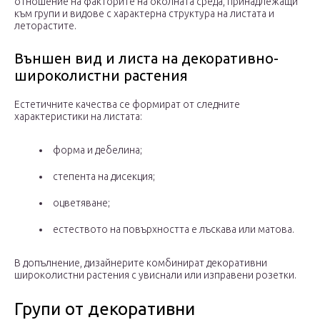
отношение на факторите на околната среда, принадлежащи
към групи и видове с характерна структура на листата и
леторастите.
Външен вид и листа на декоративно-
широколистни растения
Естетичните качества се формират от следните
характеристики на листата:
форма и дебелина;
степента на дисекция;
оцветяване;
естеството на повърхността е лъскава или матова.
В допълнение, дизайнерите комбинират декоративни
широколистни растения с увиснали или изправени розетки.
Групи от декоративни