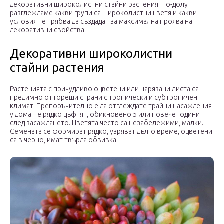
декоративни широколистни стайни растения. По-долу
разглеждаме какви групи са широколистни цветя и какви
условия те трябва да създадат за максимална проява на
декоративни свойства.
Декоративни широколистни
стайни растения
Растенията с причудливо оцветени или нарязани листа са
предимно от горещи страни с тропически и субтропичен
климат. Препоръчително е да отглеждате трайни насаждения
у дома. Те рядко цъфтят, обикновено 5 или повече години
след засаждането. Цветята често са незабележими, малки.
Семената се формират рядко, узряват дълго време, оцветени
са в черно, имат твърда обвивка.