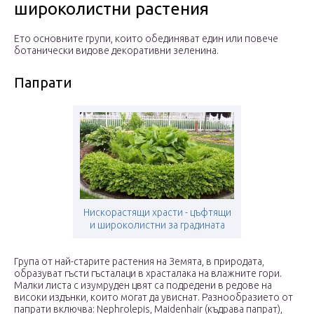
широколистни растения
Ето основните групи, които обединяват един или повече
ботанически видове декоративни зеленина.
Папрати
Нискорастящи храсти - цъфтящи
и широколистни за градината
Група от най-старите растения на Земята, в природата,
образуват гъсти гъсталаци в храсталака на влажните гори.
Малки листа с изумруден цвят са подредени в редове на
високи издънки, които могат да увиснат. Разнообразието от
папрати включва: Nephrolepis, Maidenhair (къдрава папрат),