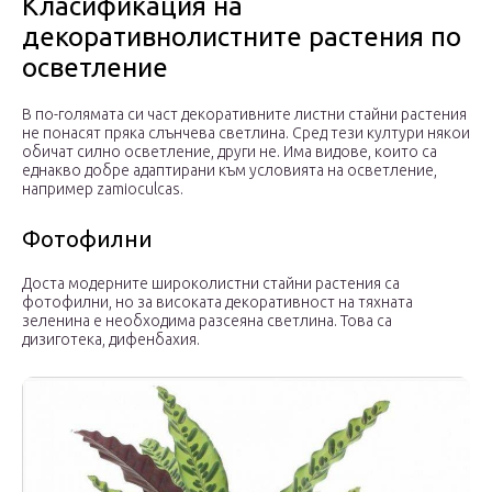
Класификация на
декоративнолистните растения по
осветление
В по-голямата си част декоративните листни стайни растения
не понасят пряка слънчева светлина. Сред тези култури някои
обичат силно осветление, други не. Има видове, които са
еднакво добре адаптирани към условията на осветление,
например zamioculcas.
Фотофилни
Доста модерните широколистни стайни растения са
фотофилни, но за високата декоративност на тяхната
зеленина е необходима разсеяна светлина. Това са
дизиготека, дифенбахия.