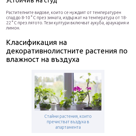
Устойчив на студ
Растителните видове, които се нуждаят от температурен
спад до 8-10 ° C през зимата, издържат на температура от 18-
22 ° C през лятото. Тези култури включват аукуба, араукария и
лимон.
Класификация на
декоративнолистните растения по
влажност на въздуха
Стайни растения, които
пречистват въздуха в
апартамента