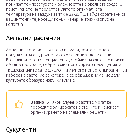
понижат температурата и влажността на околната среда. С
пристигането на пролетта и лятото оптималната
температура на въздуха за тях е 23-25 ​​° C. Най-декоративни са
вашингтониите, носещи конци, канарче, трахикарпус на
Fortchun.
Ампелни растения
Ампелни растения - тъкане или лиани, които са много
популярни за създаване на декоративни зелени стени.
Бръшлянът е непретенциозен и устойчив на сянка, не изисква
обилно поливане, добре почиства въздуха в помещенията.
Традесканциите са традиционни и много непретенциозни. При
избора на растение за катерене се обръща внимание дали
културата образува издънки или не.
Важно!
В някои случаи храстите могат да
повредят облицовката на стените и изискват
организирането на специални решетки.
Сукуленти