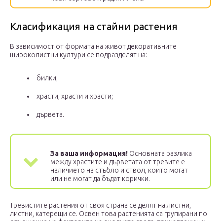
Класификация на стайни растения
В зависимост от формата на живот декоративните
широколистни култури се подразделят на:
билки;
храсти, храсти и храсти;
дървета.
За ваша информация!
Основната разлика
между храстите и дърветата от тревите е
наличието на стъбло и ствол, които могат
или не могат да бъдат корички.
Тревистите растения от своя страна се делят на листни,
листни, катерещи се. Освен това растенията са групирани по